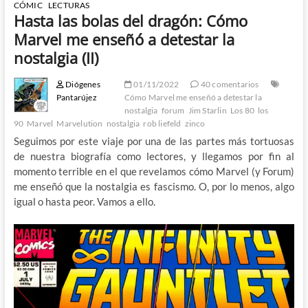
CÓMIC
LECTURAS
Hasta las bolas del dragón: Cómo
Marvel me enseñó a detestar la
nostalgia (II)
Diógenes
01/11/2022
40 comentarios
Pantarújez
Cómo Marvel me enseñó a detestar la
nostalgia
forum
Jim Starlin
Los 80
los
90
Marvel
Marvelution
nostalgia
rob liefeld
zinco
Seguimos por este viaje por una de las partes más tortuosas
de nuestra biografía como lectores, y llegamos por fin al
momento terrible en el que revelamos cómo Marvel (y Forum)
me enseñó que la nostalgia es fascismo. O, por lo menos, algo
igual o hasta peor. Vamos a ello.