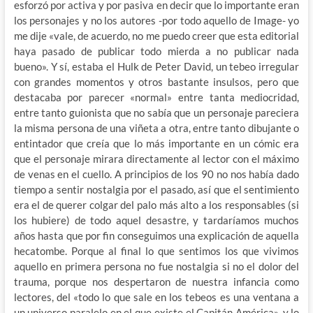
esforzó por activa y por pasiva en decir que lo importante eran
los personajes y no los autores -por todo aquello de Image- yo
me dije «vale, de acuerdo, no me puedo creer que esta editorial
haya pasado de publicar todo mierda a no publicar nada
bueno». Y sí, estaba el Hulk de Peter David, un tebeo irregular
con grandes momentos y otros bastante insulsos, pero que
destacaba por parecer «normal» entre tanta mediocridad,
entre tanto guionista que no sabía que un personaje pareciera
la misma persona de una viñeta a otra, entre tanto dibujante o
entintador que creía que lo más importante en un cómic era
que el personaje mirara directamente al lector con el máximo
de venas en el cuello. A principios de los 90 no nos había dado
tiempo a sentir nostalgia por el pasado, así que el sentimiento
era el de querer colgar del palo más alto a los responsables (si
los hubiere) de todo aquel desastre, y tardaríamos muchos
años hasta que por fin conseguimos una explicación de aquella
hecatombe. Porque al final lo que sentimos los que vivimos
aquello en primera persona no fue nostalgia si no el dolor del
trauma, porque nos despertaron de nuestra infancia como
lectores, del «todo lo que sale en los tebeos es una ventana a
un universo paralelo en el que existe el Capitán América», y lo