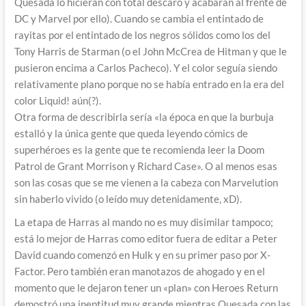
Quesada lo hicieran con total descaro y acabaran al frente de
DC y Marvel por ello). Cuando se cambia el entintado de
rayitas por el entintado de los negros sólidos como los del
Tony Harris de Starman (o el John McCrea de Hitman y que le
pusieron encima a Carlos Pacheco). Y el color seguía siendo
relativamente plano porque no se había entrado en la era del
color Liquid! aún(?).
Otra forma de describirla sería «la época en que la burbuja
estalló y la única gente que queda leyendo cómics de
superhéroes es la gente que te recomienda leer la Doom
Patrol de Grant Morrison y Richard Case». O al menos esas
son las cosas que se me vienen a la cabeza con Marvelution
sin haberlo vivido (o leído muy detenidamente, xD).
La etapa de Harras al mando no es muy disimilar tampoco;
está lo mejor de Harras como editor fuera de editar a Peter
David cuando comenzó en Hulk y en su primer paso por X-
Factor. Pero también eran manotazos de ahogado y en el
momento que le dejaron tener un «plan» con Heroes Return
demostró una ineptitud muy grande mientras Quesada con las