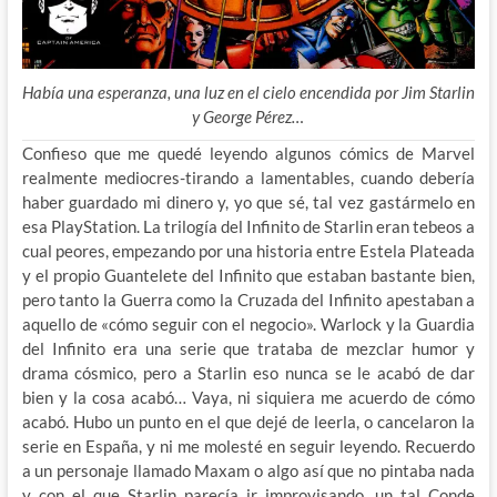
Había una esperanza, una luz en el cielo encendida por Jim Starlin
y George Pérez…
Confieso que me quedé leyendo algunos cómics de Marvel
realmente mediocres-tirando a lamentables, cuando debería
haber guardado mi dinero y, yo que sé, tal vez gastármelo en
esa PlayStation. La trilogía del Infinito de Starlin eran tebeos a
cual peores, empezando por
una historia entre Estela Plateada
y el propio Guantelete del Infinito que estaban bastante bien,
pero tanto la Guerra como la Cruzada del Infinito apestaban a
aquello de «cómo seguir con el negocio». Warlock y la Guardia
del Infinito era una serie que trataba de mezclar humor y
drama cósmico, pero a Starlin eso nunca se le acabó de dar
bien y la cosa acabó… Vaya, ni siquiera me acuerdo de cómo
acabó. Hubo un punto en el que dejé de leerla, o cancelaron la
serie en España, y ni me molesté en seguir leyendo. Recuerdo
a un personaje llamado Maxam o algo así que no pintaba nada
y con el que Starlin parecía ir improvisando, un tal Conde