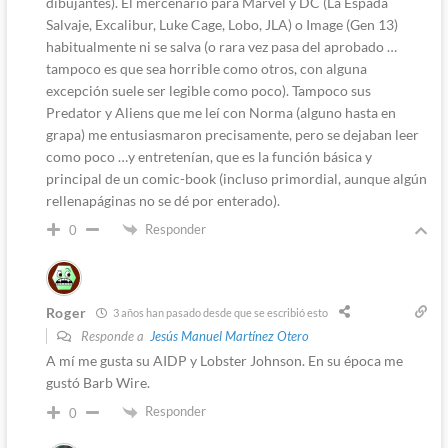
dibujantes). El mercenario para Marvel y DC (La Espada
Salvaje, Excalibur, Luke Cage, Lobo, JLA) o Image (Gen 13)
habitualmente ni se salva (o rara vez pasa del aprobado …
tampoco es que sea horrible como otros, con alguna
excepción suele ser legible como poco). Tampoco sus
Predator y Aliens que me leí con Norma (alguno hasta en
grapa) me entusiasmaron precisamente, pero se dejaban leer
como poco …y entretenían, que es la función básica y
principal de un comic-book (incluso primordial, aunque algún
rellenapáginas no se dé por enterado).
Responder
0
Roger
3 años han pasado desde que se escribió esto
Responde a
Jesús Manuel Martínez Otero
A mí me gusta su AIDP y Lobster Johnson. En su época me
gustó Barb Wire.
Responder
0