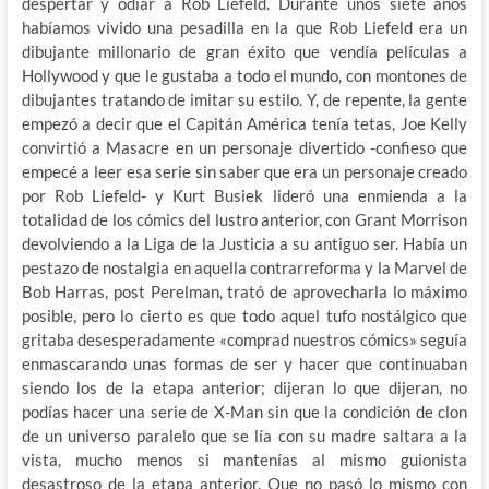
despertar y odiar a Rob Liefeld. Durante unos siete años
habíamos vivido una pesadilla en la que Rob Liefeld era un
dibujante millonario de gran éxito que vendía películas a
Hollywood y que le gustaba a todo el mundo, con montones de
dibujantes tratando de imitar su estilo. Y, de repente, la gente
empezó a decir que el Capitán América tenía tetas, Joe Kelly
convirtió a Masacre en un personaje divertido -confieso que
empecé a leer esa serie sin saber que era un personaje creado
por Rob Liefeld- y Kurt Busiek lideró una enmienda a la
totalidad de los cómics del lustro anterior, con Grant Morrison
devolviendo a la Liga de la Justicia a su antiguo ser. Había un
pestazo de nostalgia en aquella contrarreforma y la Marvel de
Bob Harras, post Perelman, trató de aprovecharla lo máximo
posible, pero lo cierto es que todo aquel tufo nostálgico que
gritaba desesperadamente «comprad nuestros cómics» seguía
enmascarando unas formas de ser y hacer que continuaban
siendo los de la etapa anterior; dijeran lo que dijeran, no
podías hacer una serie de X-Man sin que la condición de clon
de un universo paralelo que se lía con su madre saltara a la
vista, mucho menos si mantenías al mismo guionista
desastroso de la etapa anterior. Que no pasó lo mismo con