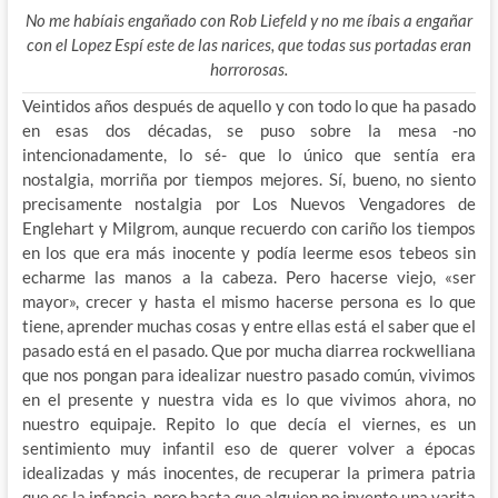
No me habíais engañado con Rob Liefeld y no me íbais a engañar
con el Lopez Espí este de las narices, que todas sus portadas eran
horrorosas.
Veintidos años después de aquello y con todo lo que ha pasado
en esas dos décadas, se puso sobre la mesa -no
intencionadamente, lo sé- que lo único que sentía era
nostalgia, morriña por tiempos mejores. Sí, bueno, no siento
precisamente nostalgia por Los Nuevos Vengadores de
Englehart y Milgrom, aunque recuerdo con cariño los tiempos
en los que era más inocente y podía leerme esos tebeos sin
echarme las manos a la cabeza. Pero hacerse viejo, «ser
mayor», crecer y hasta el mismo hacerse persona es lo que
tiene, aprender muchas cosas y entre ellas está el saber que el
pasado está en el pasado. Que por mucha diarrea rockwelliana
que nos pongan para idealizar nuestro pasado común, vivimos
en el presente y nuestra vida es lo que vivimos ahora, no
nuestro equipaje. Repito lo que decía el viernes, es un
sentimiento muy infantil eso de querer volver a épocas
idealizadas y más inocentes, de recuperar la primera patria
que es la infancia, pero hasta que alguien no invente una varita