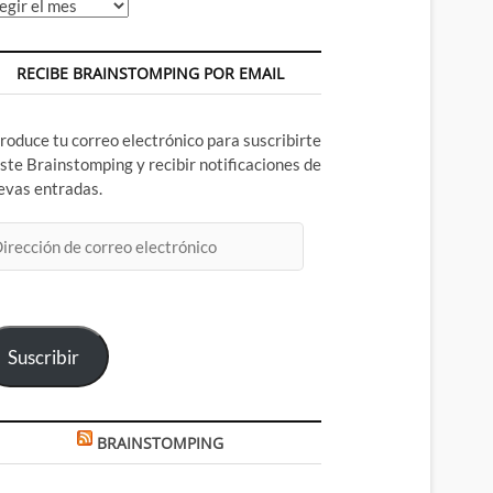
chivos
RECIBE BRAINSTOMPING POR EMAIL
troduce tu correo electrónico para suscribirte
este Brainstomping y recibir notificaciones de
evas entradas.
rección
rreo
ectrónico
Suscribir
BRAINSTOMPING