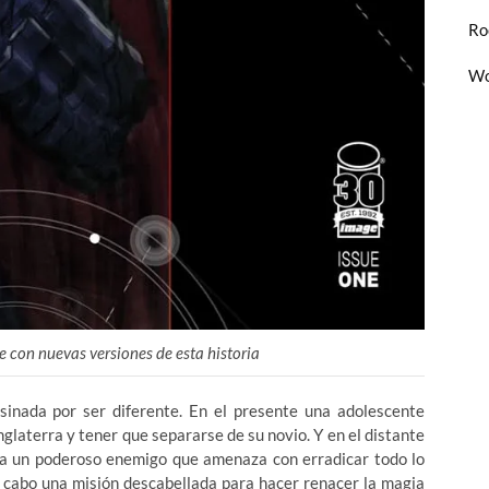
Ro
Wo
con nuevas versiones de esta historia
inada por ser diferente. En el presente una adolescente
nglaterra y tener que separarse de su novio. Y en el distante
tra un poderoso enemigo que amenaza con erradicar todo lo
a cabo una misión descabellada para hacer renacer la magia