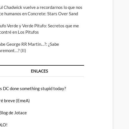
ul Chadwick vuelve a recordarnos lo que nos
ce humanos en Concrete: Stars Over Sand
tufo Verde y Verde Pitufo: Secretos que me
contré en Los Pitufos
abe George RR Martin…?: ¿Sabe
aremont…? (II)
ENLACES
s DC done something stupid today?
ré breve (EmeA)
 Blog de Jotace
LO!