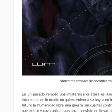
Nunca me cansare de encontrarme 
En un pasado remoto una misteriosa criatura es ases
interesada en lo oculto no quiere volver a su hogar en I
futuro la humanidad libra una guerra sin cuartel con
que existe y cuya única esperanza consiste en llevar 