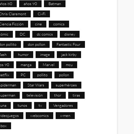
años 80
años 90
Batman
Chris Claremont
Ci-Fi
Ciencia Ficción
cine
comics
cómic
DC
dc comics
disney
don pollito
don pollon
Fantastic Four
flash
humor
image
jack kirby
los 90
manga
Marvel
mcu
netflix
PC
pollito
pollon
spiderman
Star Wars
superhéroes
superman
televisión
thor
tiras
tuna
tunos
tv
Vengadores
videojuegos
webcomics
x-men
xbox