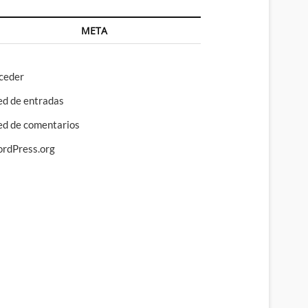
META
ceder
ed de entradas
ed de comentarios
rdPress.org