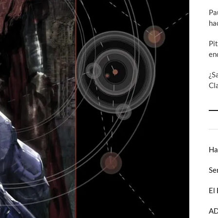
Pa
ha
Pi
en
¿S
Cl
Ha
Se
El
AD