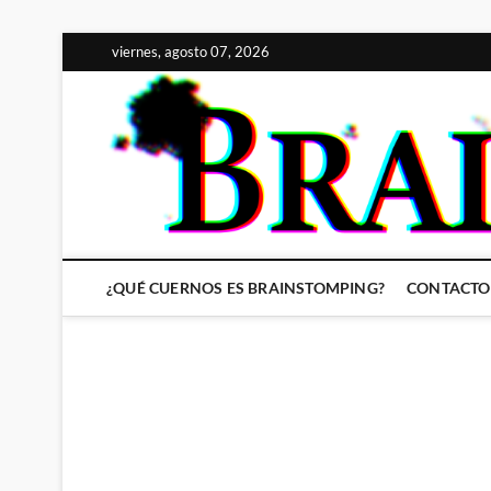
Saltar
viernes, agosto 07, 2026
al
contenido
¿QUÉ CUERNOS ES BRAINSTOMPING?
CONTACTO