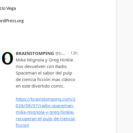
cío Vega
rdPress.org