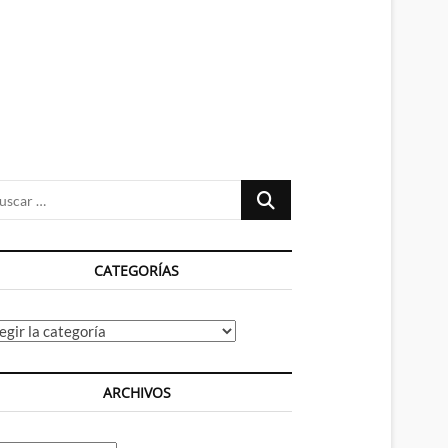
n
ú
Buscar
…
CATEGORÍAS
tegorías
ARCHIVOS