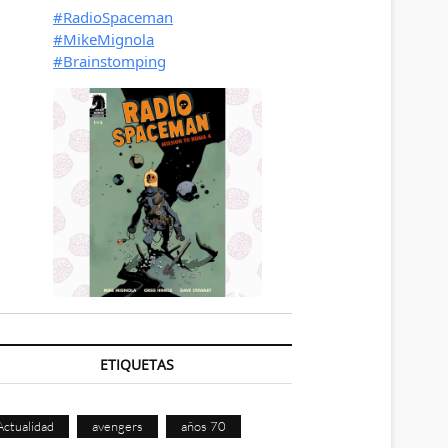
ETIQUETAS
Actualidad
avengers
años 70