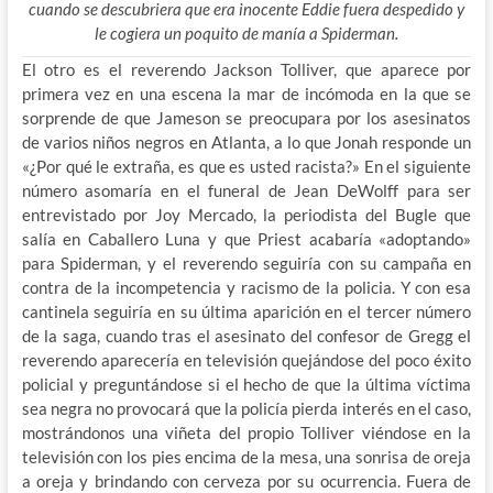
cuando se descubriera que era inocente Eddie fuera despedido y
le cogiera un poquito de manía a Spiderman.
El otro es el reverendo Jackson Tolliver, que aparece por
primera vez en una escena la mar de incómoda en la que se
sorprende de que Jameson se preocupara por los asesinatos
de varios niños negros en Atlanta, a lo que Jonah responde un
«¿Por qué le extraña, es que es usted racista?» En el siguiente
número asomaría en el funeral de Jean DeWolff para ser
entrevistado por Joy Mercado, la periodista del Bugle que
salía en Caballero Luna y que Priest acabaría «adoptando»
para Spiderman, y el reverendo seguiría con su campaña en
contra de la incompetencia y racismo de la policia. Y con esa
cantinela seguiría en su última aparición en el tercer número
de la saga, cuando tras el asesinato del confesor de Gregg el
reverendo aparecería en televisión quejándose del poco éxito
policial y preguntándose si el hecho de que la última víctima
sea negra no provocará que la policía pierda interés en el caso,
mostrándonos una viñeta del propio Tolliver viéndose en la
televisión con los pies encima de la mesa, una sonrisa de oreja
a oreja y brindando con cerveza por su ocurrencia. Fuera de