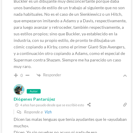
Buckler es un dibujante muy desconcertante porque daba
unos bandazos de estilo de un trabajo al siguiente que no son
nada habituales. No es el caso de un Sienkiewicz o un Hitch,
que empezaron imitando a Adams y a Davis, respectivamente,
para luego avanzar y retroceder, también respectivamente, a
sus estilos propios; sino que Buckler, ya establecido en la
industria, con su propio estilo, de pronto te dibujaba un
cómic copiando a Kirby, como el primer Giant-Size Avengers,
y a continuación otro copiando a Adams, como el especial de
Superman contra Shazam. Siempre me ha parecido un caso
muy raro.
Responder
0
Autor
Diógenes Pantarújez
4 años han pasado desde que se escribió esto
Responde a
Vizh
Dicen las malas lenguas que tenía ayudantes que le «ayudaban
mucho».
Dicen. Yo sin pruebas no acuso ni nada de eso.