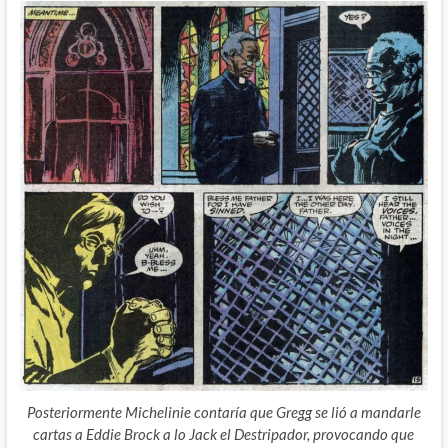
Posteriormente Michelinie contaría que Gregg se lió a mandarle
cartas a Eddie Brock a lo Jack el Destripador, provocando que