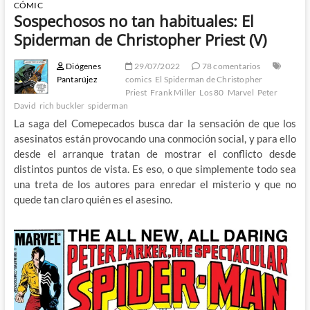
CÓMIC
Sospechosos no tan habituales: El
Spiderman de Christopher Priest (V)
Diógenes
29/07/2022
78 comentarios
Pantarújez
comics
El Spiderman de Christopher
Priest
Frank Miller
Los 80
Marvel
Peter
David
rich buckler
spiderman
La saga del Comepecados busca dar la sensación de que los
asesinatos están provocando una conmoción social, y para ello
desde el arranque tratan de mostrar el conflicto desde
distintos puntos de vista. Es eso, o que simplemente todo sea
una treta de los autores para enredar el misterio y que no
quede tan claro quién es el asesino.