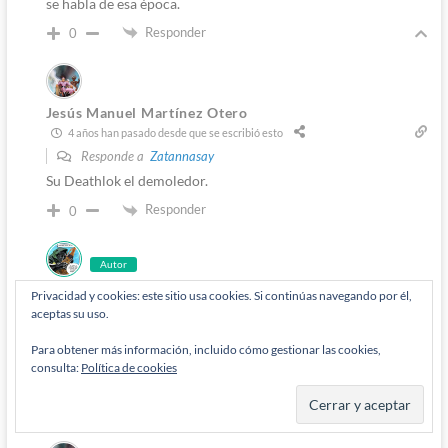
se habla de esa época.
Responder
0
Jesús Manuel Martínez Otero
4 años han pasado desde que se escribió esto
Responde a
Zatannasay
Su Deathlok el demoledor.
Responder
0
Autor
Diógenes Pantarújez
Privacidad y cookies: este sitio usa cookies. Si continúas navegando por él,
4 años han pasado desde que se escribió esto
aceptas su uso.
Responde a
Payton Wynn
Para obtener más información, incluido cómo gestionar las cookies,
Pues yo te diría que en los 70 era hasta mejor dibujante, que
consulta:
Política de cookies
en los 80 ya no me gusta tanto.
Responder
0