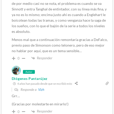
de por medio casi no se nota, el problema es cuando se va
Sinnott y entra Tanghal de entintador, con su línea más fina, y
ya no es lo mismo; encima justo ahí es cuando a Englehart le
boicotean todas las tramas, y como venganza hace la saga de
los sueños, con lo que el bajón de la serie a todos los niveles
es absoluto.
Menos mal que a continuación remontaría gracias a DeFalco,
previo paso de Simonson como telonero, pero de eso mejor
no hablar por aquí, que es un tema sensible…
Responder
0
Autor
Diógenes Pantarújez
4 años han pasado desde que se escribió esto
Responde a
Vizh
Grr…
(Gracias por molestarte en mirarlo!)
Responder
0