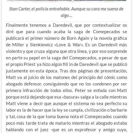
Stan Carter, el policía entrañable. Aunque su cara me suena de
algo…
Finalmente tenemos a Daredevil, que por contextualizar os
diré que para cuando acaba la saga de Comepecados se
publicará el primer número de Born Again y la novela gráfica
de Miller y Sienkiewicz «Love & War». Es un Daredevil más
violento y que cruza alguna que otra línea, y por eso sorprende
en parte su papel en la saga del Comepecados, a pesar de que
el propio Priest ya hizo algún fill in de Daredevil que se publicó
justamente en esta época. Tras dos páginas de presentación,
Matt va al juicio de los matones del principio del cómic como
abogado defensor, consiguiendo que no los condenen por ser
primera infracción de todos ellos. Peter se enfada con Matt
porque está dejando que esa «basura» salga a la calle mientras
Matt viene a decir que aunque el sistema no sea perfecto su
labor es la de hacer que la ley se cumpla, civilización o barbarie
y tal, cosa de la que toma buena nota el Comepecados cuando
poco más tarde trata de matarlo mientras el abogado estaba
hablando con el juez -que es un exprofesor y amigo suyo,