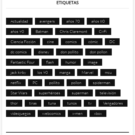
ETIQUETAS
Actualidad
avengers
años 70
años 80
años 90
Batman
Chris Claremont
Ci-Fi
Ciencia Ficción
cine
comics
cómic
DC
dc comics
disney
don pollito
don pollon
Fantastic Four
flash
humor
image
jack kirby
los 90
manga
Marvel
mcu
netflix
PC
pollito
pollon
spiderman
Star Wars
superhéroes
superman
televisión
thor
tiras
tuna
tunos
tv
Vengadores
videojuegos
webcomics
x-men
xbox