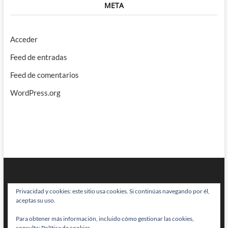
META
Acceder
Feed de entradas
Feed de comentarios
WordPress.org
Privacidad y cookies: este sitio usa cookies. Si continúas navegando por él,
aceptas su uso.
Para obtener más información, incluido cómo gestionar las cookies,
BRAINSTOMPING
| Diseñado por:
Theme Freesia
|
WordPress
| © Todos
consulta:
Política de cookies