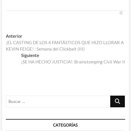
Navegación
Entrada
Anterior
anterior:
¡EL CASTING DE LOS 4 FANTÁSTICOS QUE HIZO LLORAR A
de
KEVIN FEIGE! : Semana del Clickbait (III)
entradas
Entrada
Siguiente
siguiente:
¡SE HA HECHO JUSTICIA!: Brainstomping Civil War II
Buscar
…
CATEGORÍAS