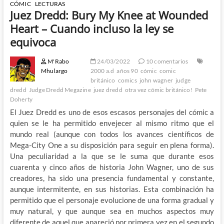
CÓMIC
LECTURAS
Juez Dredd: Bury My Knee at Wounded
Heart – Cuando incluso la ley se
equivoca
M'Rabo
24/03/2022
10 comentarios
Mhulargo
2000 a.d
años 90
cómic
comic
británico
comics
john wagner
judge
dredd
Judge Dredd Megazine
juez dredd
otra vez cómic británico!
Pete
Doherty
El Juez Dredd es uno de esos escasos personajes del cómic a
quien se le ha permitido envejecer al mismo ritmo que el
mundo real (aunque con todos los avances científicos de
Mega-City One a su disposición para seguir en plena forma).
Una peculiaridad a la que se le suma que durante esos
cuarenta y cinco años de historia John Wagner, uno de sus
creadores, ha sido una presencia fundamental y constante,
aunque intermitente, en sus historias. Esta combinación ha
permitido que el personaje evolucione de una forma gradual y
muy natural, y que aunque sea en muchos aspectos muy
diferente de aquel que apareció por primera vez en el segundo