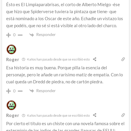
Ésto es El Limpiaparabrisas, el corto de Alberto Mielgo -ése
que hizo que Spiderverse tuviera la pintaza que tiene- que
está nominado a los Oscar de este año. Echadle un vistazo los
que podéis, que no sé si está visible al otro lado del charco.
Responder
0
Roger
4 años han pasado desde que se escribió esto
Esa historia es muy buena. Porque pilla la esencia del
personaje, pero le añade un rarísimo matiz de empatía. Con lo
cual queda un Dredd de piedra, no de cartón piedra.
Responder
0
Roger
4 años han pasado desde que se escribió esto
Por cierto el título es un chiste con una novela famosa sobre el
exterminio de los indios de las grandes llanuras de EEUU: