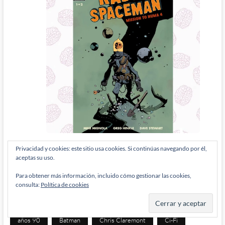
Privacidad y cookies: este sitio usa cookies. Si continúas navegando por él,
aceptas su uso.
ETIQUETAS
Para obtener más información, incluido cómo gestionar las cookies,
consulta:
Política de cookies
Actualidad
avengers
años 70
años 80
años 90
Batman
Chris Claremont
Ci-Fi