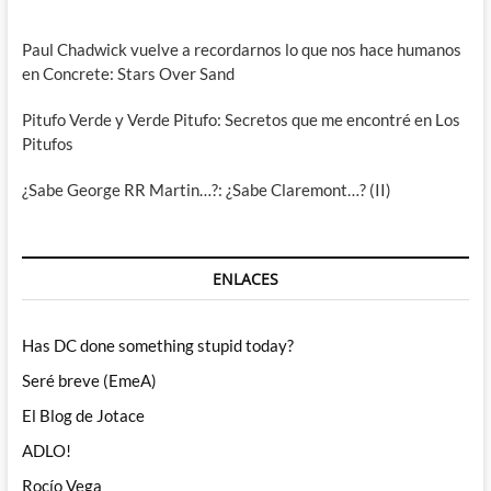
Paul Chadwick vuelve a recordarnos lo que nos hace humanos
en Concrete: Stars Over Sand
Pitufo Verde y Verde Pitufo: Secretos que me encontré en Los
Pitufos
¿Sabe George RR Martin…?: ¿Sabe Claremont…? (II)
ENLACES
Has DC done something stupid today?
Seré breve (EmeA)
El Blog de Jotace
ADLO!
Rocío Vega