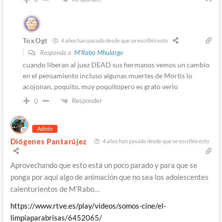
ToxOgt
4 años han pasado desde que se escribió esto
Responde a
M'Rabo Mhulargo
cuando liberan al juez DEAD sus hermanos vemos un cambio
en el pensamiento incluso algunas muertes de Mortis lo
acojonan, poquito, muy poquitopero es grato verlo
Responder
0
Admin
Diógenes Pantarújez
4 años han pasado desde que se escribió esto
Aprovechando que esto está un poco parado y para que se
ponga por aquí algo de animación que no sea los adolescentes
calenturientos de M’Rabo…
https://www.rtve.es/play/videos/somos-cine/el-
limpiaparabrisas/6452065/