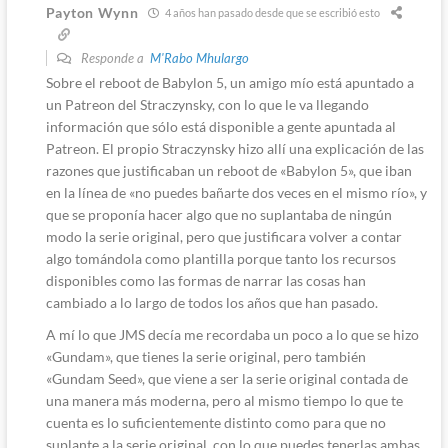
Payton Wynn
4 años han pasado desde que se escribió esto
Responde a
M'Rabo Mhulargo
Sobre el reboot de Babylon 5, un amigo mío está apuntado a
un Patreon del Straczynsky, con lo que le va llegando
información que sólo está disponible a gente apuntada al
Patreon. El propio Straczynsky hizo allí una explicación de las
razones que justificaban un reboot de «Babylon 5», que iban
en la línea de «no puedes bañarte dos veces en el mismo río», y
que se proponía hacer algo que no suplantaba de ningún
modo la serie original, pero que justificara volver a contar
algo tomándola como plantilla porque tanto los recursos
disponibles como las formas de narrar las cosas han
cambiado a lo largo de todos los años que han pasado.
A mí lo que JMS decía me recordaba un poco a lo que se hizo
«Gundam», que tienes la serie original, pero también
«Gundam Seed», que viene a ser la serie original contada de
una manera más moderna, pero al mismo tiempo lo que te
cuenta es lo suficientemente distinto como para que no
suplante a la serie original, con lo que puedes tenerlas ambas