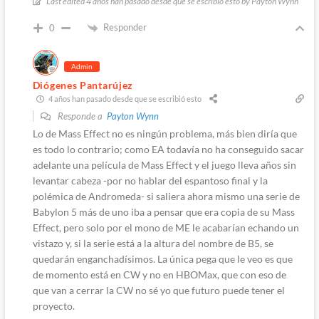
Last edited 4 años han pasado desde que se escribió esto by Payton Wynn
Responder
0
Admin
Diógenes Pantarújez
4 años han pasado desde que se escribió esto
Responde a
Payton Wynn
Lo de Mass Effect no es ningún problema, más bien diría que
es todo lo contrario; como EA todavía no ha conseguido sacar
adelante una película de Mass Effect y el juego lleva años sin
levantar cabeza -por no hablar del espantoso final y la
polémica de Andromeda- si saliera ahora mismo una serie de
Babylon 5 más de uno iba a pensar que era copia de su Mass
Effect, pero solo por el mono de ME le acabarían echando un
vistazo y, si la serie está a la altura del nombre de B5, se
quedarán enganchadísimos. La única pega que le veo es que
de momento está en CW y no en HBOMax, que con eso de
que van a cerrar la CW no sé yo que futuro puede tener el
proyecto.