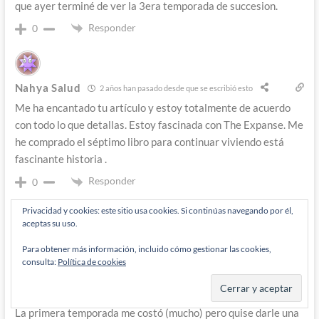
que ayer terminé de ver la 3era temporada de succesion.
Responder
0
Nahya Salud
2 años han pasado desde que se escribió esto
Me ha encantado tu artículo y estoy totalmente de acuerdo
con todo lo que detallas. Estoy fascinada con The Expanse. Me
he comprado el séptimo libro para continuar viviendo está
fascinante historia .
Responder
0
Privacidad y cookies: este sitio usa cookies. Si continúas navegando por él,
aceptas su uso.
Natalia
10 meses han pasado desde que se escribió esto
Para obtener más información, incluido cómo gestionar las cookies,
Aclaro que no soy fan especialmente de la SciFy
consulta:
Política de cookies
Por sugerencia de mi chico, que es mega fan, me animé a verla
(Septiembre 2025)
La primera temporada me costó (mucho) pero quise darle una