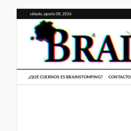
Saltar
sábado, agosto 08, 2026
al
contenido
¿QUÉ CUERNOS ES BRAINSTOMPING?
CONTACTO