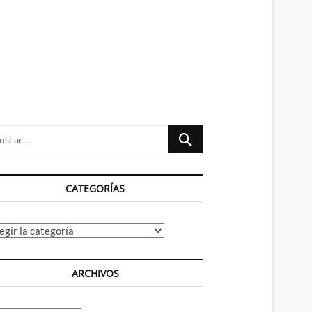
n
ú
Buscar
…
CATEGORÍAS
tegorías
ARCHIVOS