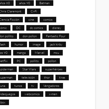
años 80
años 90
Batman
Chris Claremont
Ci-Fi
Ciencia Ficción
cine
comics
cómic
DC
dc comics
disney
don pollito
don pollon
Fantastic Four
flash
humor
image
jack kirby
los 90
manga
Marvel
mcu
netflix
PC
pollito
pollon
spiderman
Star Wars
superhéroes
superman
televisión
thor
tiras
tuna
tunos
tv
Vengadores
videojuegos
webcomics
x-men
xbox