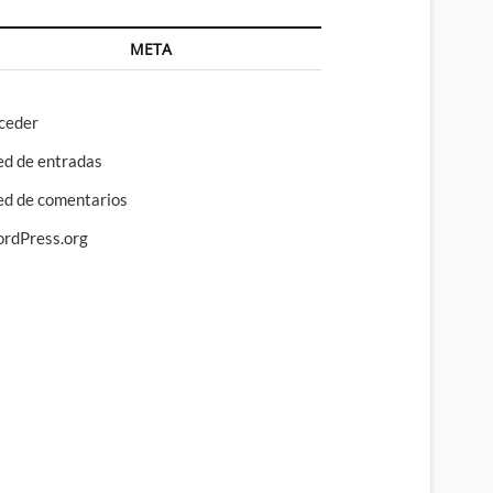
META
ceder
ed de entradas
ed de comentarios
rdPress.org