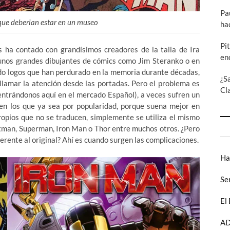
Pa
 que deberian estar en un museo
ha
Pi
s ha contado con grandísimos creadores de la talla de Ira
en
lgunos grandes dibujantes de cómics como Jim Steranko o en
ado logos que han perdurado en la memoria durante décadas,
¿S
 llamar la atención desde las portadas. Pero el problema es
Cl
entrándonos aquí en el mercado Español), a veces sufren un
en los que ya sea por popularidad, porque suena mejor en
ropios que no se traducen, simplemente se utiliza el mismo
Batman, Superman, Iron Man o Thor entre muchos otros. ¿Pero
ferente al original? Ahí es cuando surgen las complicaciones.
Ha
Se
El
AD