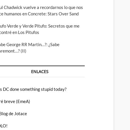
ul Chadwick vuelve a recordarnos lo que nos
ce humanos en Concrete: Stars Over Sand
tufo Verde y Verde Pitufo: Secretos que me
contré en Los Pitufos
abe George RR Martin…?: ¿Sabe
aremont…? (II)
ENLACES
s DC done something stupid today?
ré breve (EmeA)
 Blog de Jotace
LO!