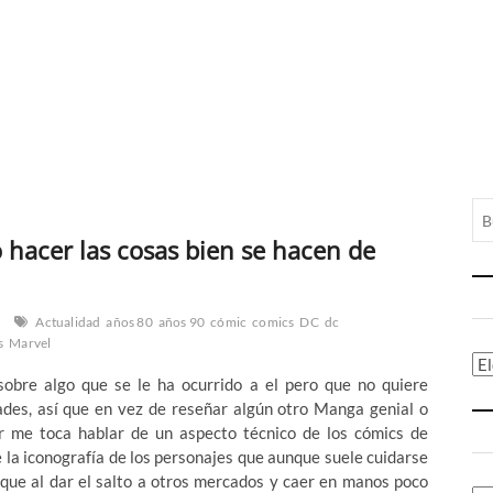
hacer las cosas bien se hacen de
Actualidad
años 80
años 90
cómic
comics
DC
dc
s
Marvel
Ca
obre algo que se le ha ocurrido a el pero que no quiere
dades, así que en vez de reseñar algún otro Manga genial o
ar me toca hablar de un aspecto técnico de los cómics de
 la iconografía de los personajes que aunque suele cuidarse
 que al dar el salto a otros mercados y caer en manos poco