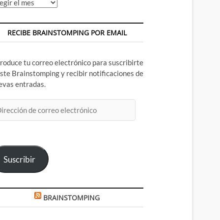
chivos
RECIBE BRAINSTOMPING POR EMAIL
troduce tu correo electrónico para suscribirte
este Brainstomping y recibir notificaciones de
evas entradas.
rección
rreo
ectrónico
Suscribir
BRAINSTOMPING