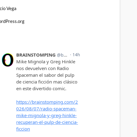
cío Vega
rdPress.org