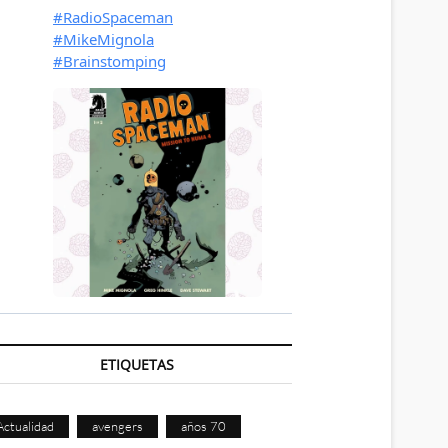
ETIQUETAS
Actualidad
avengers
años 70