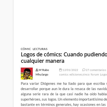
CÓMIC
LECTURAS
Logos de cómics: Cuando pudiendo 
cualquier manera
M'Rabo
12/01/2022
27 comentarios
Mhulargo
comics
ediciones zinco
forum
Logo
Para variar Diógenes me ha liado para que escriba s
desarrollar porque aun le dura la resaca de las navi
alguna serie rara de la que casi nadie ha oído habl
superhéroes, sus logos. Un elemento importantisimo de
bastante en términos generales, hay ocasiones en las