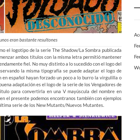
Ac
unos eran bastante resultones
Fe
mo el logotipo de la serie The Shadow/La Sombra publicada
Fe
omenzar ambos títulos con la misma letra permitió mantener
endamente fiel. No muy distinto a lo sucedido con el logo del
Wo
ervando la misma tipografía se puede adaptar el logo de
 en español hayan forzado un poco a lo burro la virgulilla o
buena adaptación es el logo de la serie de los Vengadores de
 titulo para convertirla en una V mayúscula del nombre en
Y en el presente podemos encontranos también con ejemplos
 ultima serie de los New Mutants/Nuevos Mutantes.