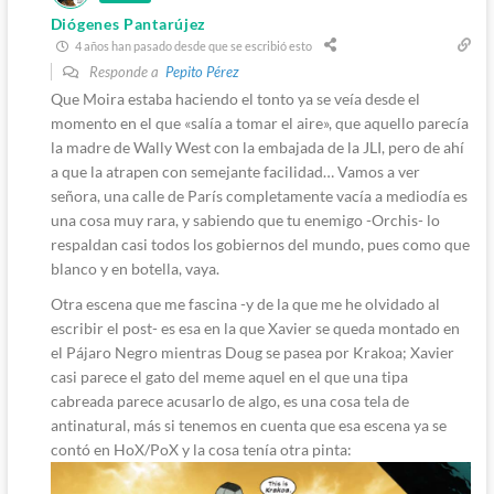
Diógenes Pantarújez
4 años han pasado desde que se escribió esto
Responde a
Pepito Pérez
Que Moira estaba haciendo el tonto ya se veía desde el
momento en el que «salía a tomar el aire», que aquello parecía
la madre de Wally West con la embajada de la JLI, pero de ahí
a que la atrapen con semejante facilidad… Vamos a ver
señora, una calle de París completamente vacía a mediodía es
una cosa muy rara, y sabiendo que tu enemigo -Orchis- lo
respaldan casi todos los gobiernos del mundo, pues como que
blanco y en botella, vaya.
Otra escena que me fascina -y de la que me he olvidado al
escribir el post- es esa en la que Xavier se queda montado en
el Pájaro Negro mientras Doug se pasea por Krakoa; Xavier
casi parece el gato del meme aquel en el que una tipa
cabreada parece acusarlo de algo, es una cosa tela de
antinatural, más si tenemos en cuenta que esa escena ya se
contó en HoX/PoX y la cosa tenía otra pinta: