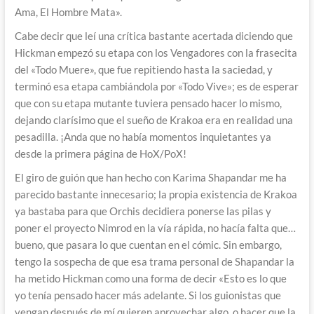
Ama, El Hombre Mata».
Cabe decir que leí una crítica bastante acertada diciendo que
Hickman empezó su etapa con los Vengadores con la frasecita
del «Todo Muere», que fue repitiendo hasta la saciedad, y
terminó esa etapa cambiándola por «Todo Vive»; es de esperar
que con su etapa mutante tuviera pensado hacer lo mismo,
dejando clarísimo que el sueño de Krakoa era en realidad una
pesadilla. ¡Anda que no había momentos inquietantes ya
desde la primera página de HoX/PoX!
El giro de guión que han hecho con Karima Shapandar me ha
parecido bastante innecesario; la propia existencia de Krakoa
ya bastaba para que Orchis decidiera ponerse las pilas y
poner el proyecto Nimrod en la vía rápida, no hacía falta que…
bueno, que pasara lo que cuentan en el cómic. Sin embargo,
tengo la sospecha de que esa trama personal de Shapandar la
ha metido Hickman como una forma de decir «Esto es lo que
yo tenía pensado hacer más adelante. Si los guionistas que
vengan después de mí quieren aprovechar algo, o hacer que la