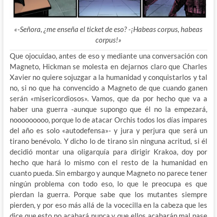
«-Señora, ¿me enseña el ticket de eso? -¡Habeas corpus, habeas
corpus!»
Que ojocuidao, antes de eso y mediante una conversación con
Magneto, Hickman se molesta en dejarnos claro que Charles
Xavier no quiere sojuzgar a la humanidad y conquistarlos y tal
no, si no que ha convencido a Magneto de que cuando ganen
serán «misericordiosos». Vamos, que da por hecho que va a
haber una guerra -aunque supongo que él no la empezará,
nooooooooo, porque lo de atacar Orchis todos los días impares
del año es solo «autodefensa»- y jura y perjura que será un
tirano benévolo. Y dicho lo de tirano sin ninguna acritud, si él
decidió montar una oligarquía para dirigir Krakoa, doy por
hecho que hará lo mismo con el resto de la humanidad en
cuanto pueda. Sin embargo y aunque Magneto no parece tener
ningún problema con todo eso, lo que le preocupa es que
pierdan la guerra. Porque sabe que los mutantes siempre
pierden, y por eso más allá de la vocecilla en la cabeza que les
dice que esto no acabará nunca y que ellos acabarán mal pase