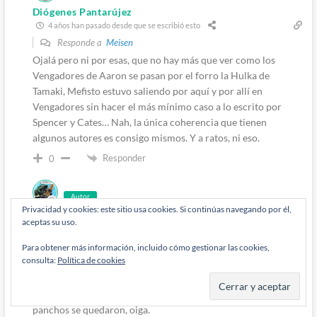
Diógenes Pantarújez
4 años han pasado desde que se escribió esto
Responde a
Meisen
Ojalá pero ni por esas, que no hay más que ver como los
Vengadores de Aaron se pasan por el forro la Hulka de
Tamaki, Mefisto estuvo saliendo por aquí y por allí en
Vengadores sin hacer el más mínimo caso a lo escrito por
Spencer y Cates… Nah, la única coherencia que tienen
algunos autores es consigo mismos. Y a ratos, ni eso.
Responder
0
Autor
Privacidad y cookies: este sitio usa cookies. Si continúas navegando por él,
Diógenes Pantarújez
aceptas su uso.
4 años han pasado desde que se escribió esto
Responde a
Palatino
Para obtener más información, incluido cómo gestionar las cookies,
consulta:
Política de cookies
No te digo más que desde el Secret Wars de Hickman
Brevoort les dió carta blanca para absolutamente cualquier
cosa porque claro, «es que el universo se ha reiniciado». Y tan
panchos se quedaron, oiga.