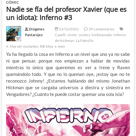
CÓMIC
Nadie se fía del profesor Xavier (que es
un idiota): Inferno #3
Diógenes
13/12/2021
29 comentarios
Pantarújez
Caselli
cómic
comics
hickmanada
Inferno
de Hickman
La Patrulla
X
Marvel
mutantes
RB Silva
x-men
Ya ha llegado la cosa en Inferno a un nivel que uno ya no sabe
ni que pensar, porque nos empiezan a hablar de movidas
mientras lo único que queremos es ver a Irene y Raven
quemándolo todo. Y que no lo queman oye, ¡estoy que no te
reconozco Johnny! ¿Estamos hablando del mismo Jonathan
Hickman que se cargaba universos a diestra y siniestra en
Vengadores? ¿Cuánto te puede costar quemar una sola isla?