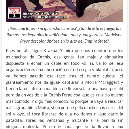
¿Pero qué Inferno ni que ocho cuartos? ¿Dónde está el fuego, las
llamas, los demonios invadiéndolo todo y una gloriosa Madelyne
Pryor descojonándose en lo alto del Empire State?
Pues no, ahí sigue Krakoa. Y mira que nos cuentan que los
muchachos de Orchis, esa gente tan maja y simpática
dispuesta a echar un cable en todo -sí, sí, ya lo sé, esa
organización es una aberración en toda regla y blablabla, pero
ya hemos pasado esa fase tras
el quinto cubata, el
planteamiento nos da igual- capturan a Moira McTaggert y
tienen la desafortunada idea de llevársela a una base por ahi
perdida en vez de a la Orchis Forge esa, que es un sitio mucho
más cómodo. Y digo más cómodo no porque le vaya a resultar
más agradable a Moira, si no porque pilla mucho más cerca del
sol y oye, si toca librarse de ella no tienes ni que darle la
patadita, abres las ventanas y mutante a la parrilla sin
ningúna molestia. Pero que nada, que se la llevan a una