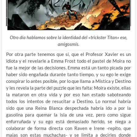
Otro día hablamos sobre la identidad del «trickster Titan» ese,
amigosmís.
Por otra parte tenemos que sí, que el Profesor Xavier es un
idiota y el revelarle a Emma Frost todo el pastel de Moira no
fue la mejor de las decisiones. Emma está un tanto picada por
haber sido engañada durante tanto tiempo, y su ego le exige
conspirar lo antes posible, por lo que llama a Mística y Destino
y les revela la parte del puzzle que les falta: Moira existe, ellas
la mataron en otra vida y por eso han estado saboteando
todos los intentos de resucitar a Destino. Lo normal habría
sido que una Reina Blanca despechada habría ido a por la
gasolina para quemar la isla de una vez, pero como sigue
enfurruñada y su ego está demasiado herido, se niega a
colaborar de forma directa con Raven e Irene -repito, que
majas son estas muchachas- y se limita a decirles donde