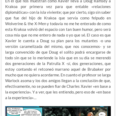
En el que nos muestran como Xavier lleva a Doug Ramsey a
Krakoa por primera vez para que entable «relaciones
diplomáticas» con la isla viviente; que por cierto, sigo sin saber
que fue del hijo de Krakoa que servía como felpudo en
Wolverine & the X-Men y todavía no me he enterado de como
esta Krakoa volvió del espacio con tan buen humor, pero será
cosa mía que no me entero de nada o yo que sé. El caso es que
Xavier le cuenta a Doug su plan para los mutantes -o una
versión caramelizada del mismo, que nos conocemos- y se
larga convencido de que Doug el solito podrá encargarse de
todo sin que se lo meriende la isla que en su día se merendó
dos generaciones de la Patrulla X -sí, dos generaciones, que
estoy contando el retconeó marrano aquel de Brubaker por
mucho que no quiera acordarme. En cuanto el profesor se larga
Warlock asoma y los dos amigos llegan a la conclusión de que,
efectivamente, no se pueden fiar de Charles Xavier «en base a
la experiencia». Y a ver, que les entiendo, pero eso de «en base
a la experiencia»…