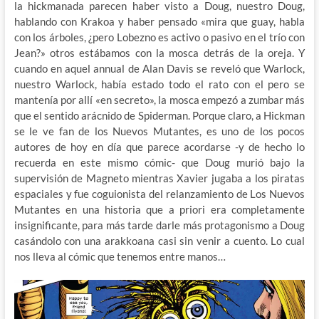
la hickmanada parecen haber visto a Doug, nuestro Doug,
hablando con Krakoa y haber pensado «mira que guay, habla
con los árboles, ¿pero Lobezno es activo o pasivo en el trío con
Jean?» otros estábamos con la mosca detrás de la oreja. Y
cuando en aquel annual de Alan Davis se reveló que Warlock,
nuestro Warlock, había estado todo el rato con el pero se
mantenía por allí «en secreto», la mosca empezó a zumbar más
que el sentido arácnido de Spiderman. Porque claro, a Hickman
se le ve fan de los Nuevos Mutantes, es uno de los pocos
autores de hoy en día que parece acordarse -y de hecho lo
recuerda en este mismo cómic- que Doug murió bajo la
supervisión de Magneto mientras Xavier jugaba a los piratas
espaciales y fue coguionista del relanzamiento de Los Nuevos
Mutantes en una historia que a priori era completamente
insignificante, para más tarde darle más protagonismo a Doug
casándolo con una arakkoana casi sin venir a cuento. Lo cual
nos lleva al cómic que tenemos entre manos…