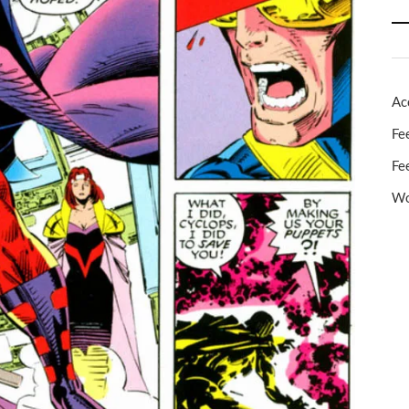
Ac
Fe
Fe
Wo