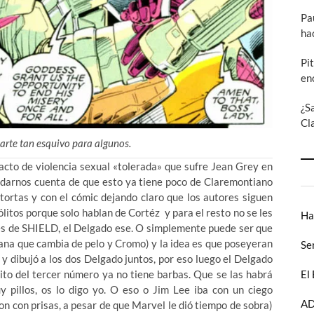
Pa
ha
Pi
en
¿S
Cl
arte tan esquivo para algunos.
cto de violencia sexual «tolerada» que sufre Jean Grey en
ra darnos cuenta de que esto ya tiene poco de Claremontiano
 tortas y con el cómic dejando claro que los autores siguen
itos porque solo hablan de Cortéz y para el resto no se les
Ha
tes de SHIELD, el Delgado ese. O simplemente puede ser que
mana que cambia de pelo y Cromo) y la idea es que poseyeran
Se
y dibujó a los dos Delgado juntos, por eso luego el Delgado
to del tercer número ya no tiene barbas. Que se las habrá
El
y pillos, os lo digo yo. O eso o Jim Lee iba con un ciego
AD
n con prisas, a pesar de que Marvel le dió tiempo de sobra)