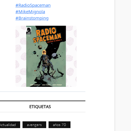
ETIQUETAS
Actualidad
avengers
años 70