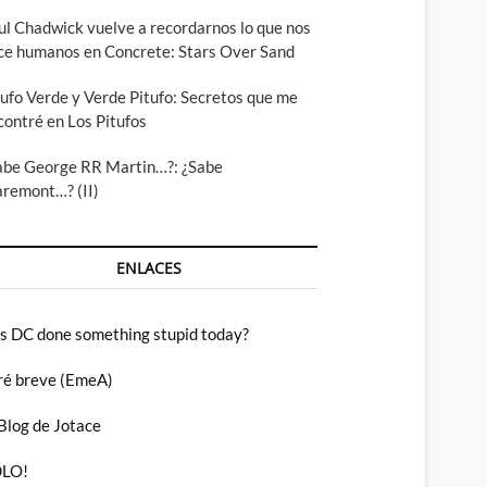
ul Chadwick vuelve a recordarnos lo que nos
ce humanos en Concrete: Stars Over Sand
tufo Verde y Verde Pitufo: Secretos que me
contré en Los Pitufos
abe George RR Martin…?: ¿Sabe
aremont…? (II)
ENLACES
s DC done something stupid today?
ré breve (EmeA)
 Blog de Jotace
LO!