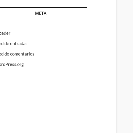
META
ceder
ed de entradas
ed de comentarios
rdPress.org