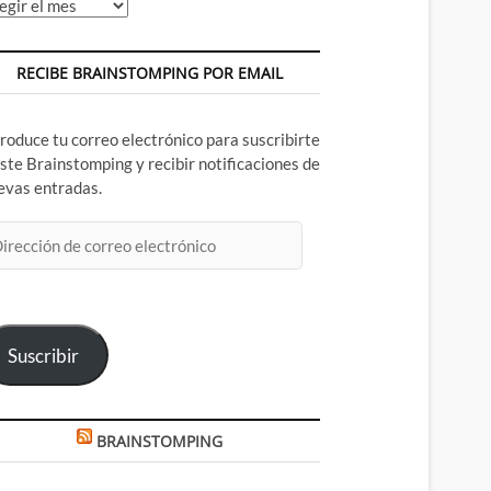
chivos
RECIBE BRAINSTOMPING POR EMAIL
troduce tu correo electrónico para suscribirte
este Brainstomping y recibir notificaciones de
evas entradas.
rección
rreo
ectrónico
Suscribir
BRAINSTOMPING