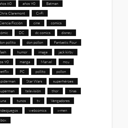
años 80
años 90
Batman
Chris Claremont
Ci-Fi
Ciencia Ficción
cine
comics
cómic
DC
dc comics
disney
don pollito
don pollon
Fantastic Four
flash
humor
image
jack kirby
los 90
manga
Marvel
mcu
netflix
PC
pollito
pollon
spiderman
Star Wars
superhéroes
superman
televisión
thor
tiras
tuna
tunos
tv
Vengadores
videojuegos
webcomics
x-men
xbox