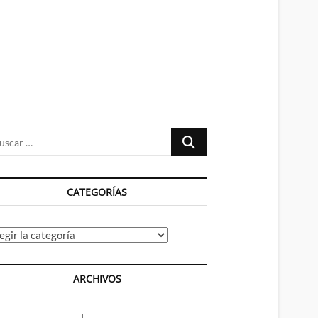
n
ú
Buscar
…
CATEGORÍAS
tegorías
ARCHIVOS