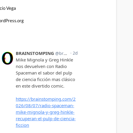
cío Vega
rdPress.org