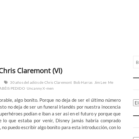
Chris Claremont (VI)
30 años del adiós de Chris Claremont
Bob Harras
Jim Lee
Me
ABÉIS PEDIDO
Uncanny X-men
able, algo bonito. Porque no deja de ser el último número
Ca
sto no deja de ser un funeral irlandés por nuestra inocencia
uperhéroes podían e iban a ser así en el futuro y porque que
de lo que estaba por venir, Disney jamás habría comprado
no puedo escribir algo bonito para esta introducción, con lo