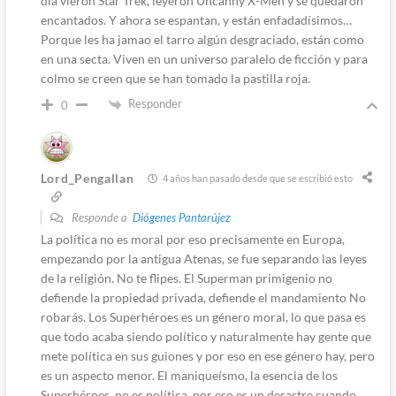
día vieron Star Trek, leyeron Uncanny X-Men y se quedaron
encantados. Y ahora se espantan, y están enfadadísimos…
Porque les ha jamao el tarro algún desgraciado, están como
en una secta. Viven en un universo paralelo de ficción y para
colmo se creen que se han tomado la pastilla roja.
Responder
0
Lord_Pengallan
4 años han pasado desde que se escribió esto
Responde a
Diógenes Pantarújez
La política no es moral por eso precisamente en Europa,
empezando por la antigua Atenas, se fue separando las leyes
de la religión. No te flipes. El Superman primigenio no
defiende la propiedad privada, defiende el mandamiento No
robarás. Los Superhéroes es un género moral, lo que pasa es
que todo acaba siendo político y naturalmente hay gente que
mete política en sus guiones y por eso en ese género hay, pero
es un aspecto menor. El maniqueísmo, la esencia de los
Superhéroes, no es política, por eso es un desastre cuando