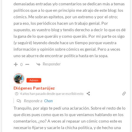
demasiadas entradas y/o comentarios se dedican más a temas
políticos que a lo que en principio me atrajo de este blog: los
cómics. Me sobran epítetos, por un extremo y por el otro;
para eso, los periódicos hacen un trabajo genial. Por
supuesto, es vuestro blog y tenéis derecho a decir lo que os dé
la gana de lo que queráis y como queráis. Por mi parte os sigo
(y seguiré) leyendo desde hace un tiempo porque vuestra
información y opinión sobre cómics es genial. Pero a veces
uno se aburre de encontrar política hasta en la sopa.
Responder
0
Admin
Diógenes Pantarújez
4 años han pasado desde que se escribió esto
Responde a
Chan
Tranquilo, por algo te pedí una aclaración. Sobre el resto de lo
que dices pues como que es lo que veníamos hablando en los
comentarios, ¿no? A veces al repasar un cómic como este es
necesario fijarse y sacarle la chicha política, y de hecho una