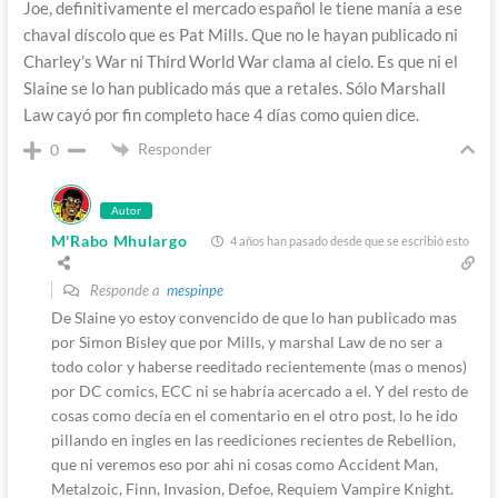
Joe, definitivamente el mercado español le tiene manía a ese
chaval díscolo que es Pat Mills. Que no le hayan publicado ni
Charley’s War ni Third World War clama al cielo. Es que ni el
Slaine se lo han publicado más que a retales. Sólo Marshall
Law cayó por fin completo hace 4 días como quien dice.
Responder
0
Autor
M'Rabo Mhulargo
4 años han pasado desde que se escribió esto
Responde a
mespinpe
De Slaine yo estoy convencido de que lo han publicado mas
por Simon Bisley que por Mills, y marshal Law de no ser a
todo color y haberse reeditado recientemente (mas o menos)
por DC comics, ECC ni se habría acercado a el. Y del resto de
cosas como decía en el comentario en el otro post, lo he ido
pillando en ingles en las reediciones recientes de Rebellion,
que ni veremos eso por ahi ni cosas como Accident Man,
Metalzoic, Finn, Invasion, Defoe, Requiem Vampire Knight.