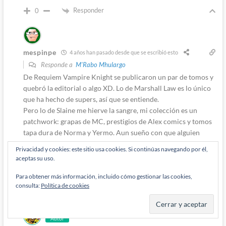
Responder
0
mespinpe
4 años han pasado desde que se escribió esto
Responde a
M'Rabo Mhulargo
De Requiem Vampire Knight se publicaron un par de tomos y
quebró la editorial o algo XD. Lo de Marshall Law es lo único
que ha hecho de supers, así que se entiende.
Pero lo de Slaine me hierve la sangre, mi colección es un
patchwork: grapas de MC, prestigios de Alex comics y tomos
tapa dura de Norma y Yermo. Aun sueño con que alguien
publique en un par de tomos de tapa blanda económicos el
Privacidad y cookies: este sitio usa cookies. Si continúas navegando por él,
material anterior a Bisley completo de una vez. No me
aceptas su uso.
compro en inglés porque la pila de lecturas pendientes en
castellano es muy bruta, pero al tiempo.
Para obtener más información, incluido cómo gestionar las cookies,
consulta:
Política de cookies
Responder
0
Autor