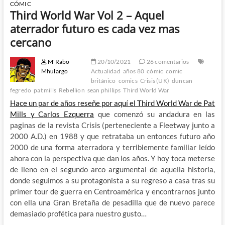
CÓMIC
Third World War Vol 2 – Aquel
aterrador futuro es cada vez mas
cercano
M'Rabo
20/10/2021
26 comentarios
Mhulargo
Actualidad
años 80
cómic
comic
británico
comics
Crisis (UK)
duncan
fegredo
pat mills
Rebellion
sean phillips
Third World War
Hace un par de años reseñe por aquí el Third World War de Pat
Mills y Carlos Ezquerra
que comenzó su andadura en las
paginas de la revista Crisis (perteneciente a Fleetway junto a
2000 A.D.) en 1988 y que retrataba un entonces futuro año
2000 de una forma aterradora y terriblemente familiar leído
ahora con la perspectiva que dan los años. Y hoy toca meterse
de lleno en el segundo arco argumental de aquella historia,
donde seguimos a su protagonista a su regreso a casa tras su
primer tour de guerra en Centroamérica y encontrarnos junto
con ella una Gran Bretaña de pesadilla que de nuevo parece
demasiado profética para nuestro gusto…