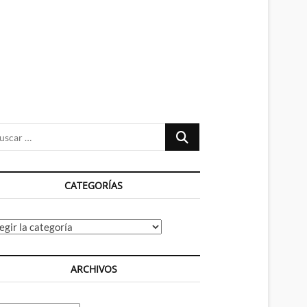
n
ú
Buscar
…
CATEGORÍAS
tegorías
ARCHIVOS