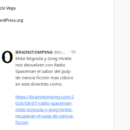
cío Vega
rdPress.org