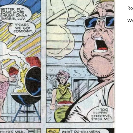
Ro
Wo