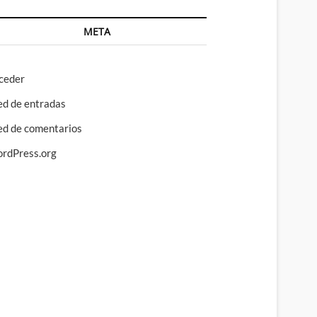
META
ceder
ed de entradas
ed de comentarios
rdPress.org