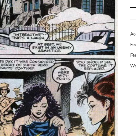
Ac
Fe
Fe
Wo