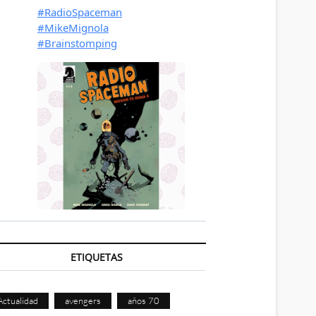
ETIQUETAS
Actualidad
avengers
años 70