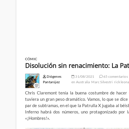
CÓMIC
Disolución sin renacimiento: La Patr
Diógenes
31/08/2021
65 comentarios
Pantarújez
en Australia
Marc Silvestri
rick leon
Chris Claremont tenía la buena costumbre de hacer 
tuviera un gran peso dramático. Vamos, lo que se dice
par de subtramas, en el que la Patrulla X jugaba al béi
Inferno habrá dos números, uno protagonizado por l
«¡Hombres!».