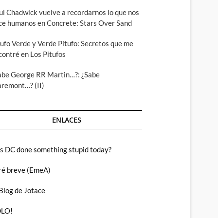
ul Chadwick vuelve a recordarnos lo que nos
ce humanos en Concrete: Stars Over Sand
tufo Verde y Verde Pitufo: Secretos que me
contré en Los Pitufos
abe George RR Martin…?: ¿Sabe
aremont…? (II)
ENLACES
s DC done something stupid today?
ré breve (EmeA)
 Blog de Jotace
LO!