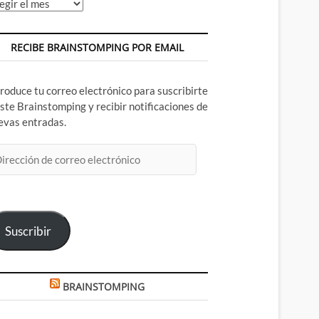
chivos
RECIBE BRAINSTOMPING POR EMAIL
troduce tu correo electrónico para suscribirte
este Brainstomping y recibir notificaciones de
evas entradas.
rección
rreo
ectrónico
Suscribir
BRAINSTOMPING