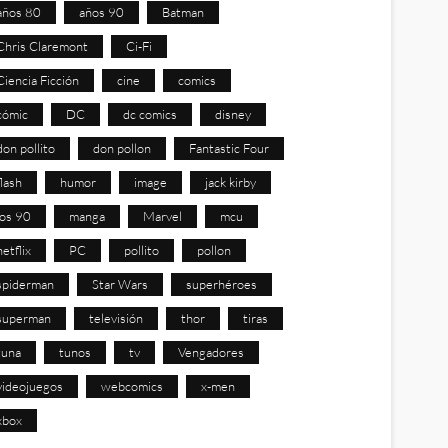
años 80
años 90
Batman
Chris Claremont
Ci-Fi
Ciencia Ficción
cine
comics
cómic
DC
dc comics
disney
don pollito
don pollon
Fantastic Four
flash
humor
image
jack kirby
los 90
manga
Marvel
mcu
netflix
PC
pollito
pollon
spiderman
Star Wars
superhéroes
superman
televisión
thor
tiras
tuna
tunos
tv
Vengadores
videojuegos
webcomics
x-men
xbox