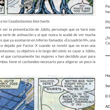
Pa
ha
 a los Cazafantasmas bien fuerte.
Pi
en
r ser la presentación de Júbilo, personaje que se hará más
la serie de animación y al que nunca le acabé de ver mucha
¿S
res que ya asomaron en Inferno llamados «Escuadrón M», una
Cl
co dejado por Factor X cuando se reveló que no eran una
tasmas; su objetivo a lo largo del cómic es cazar a Júbilo,
 el que curiosamente las mujeres x han decidido usar para
ambos tiene el cachondeo necesario para aligerar un poco la
Ha
Se
El
AD