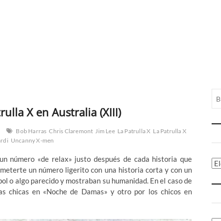
ulla X en Australia (XIII)
Bob Harras
Chris Claremont
Jim Lee
La Patrulla X
La Patrulla X
ardi
Uncanny X-men
un número «de relax» justo después de cada historia que
Ca
 meterte un número ligerito con una historia corta y con un
sbol o algo parecido y mostraban su humanidad. En el caso de
as chicas en «Noche de Damas» y otro por los chicos en