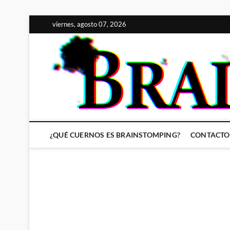
Saltar
viernes, agosto 07, 2026
al
contenido
¿QUÉ CUERNOS ES BRAINSTOMPING?
CONTACTO