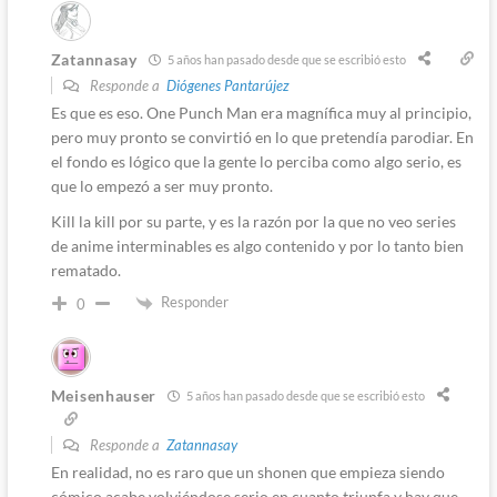
Zatannasay
5 años han pasado desde que se escribió esto
Responde a
Diógenes Pantarújez
Es que es eso. One Punch Man era magnífica muy al principio,
pero muy pronto se convirtió en lo que pretendía parodiar. En
el fondo es lógico que la gente lo perciba como algo serio, es
que lo empezó a ser muy pronto.
Kill la kill por su parte, y es la razón por la que no veo series
de anime interminables es algo contenido y por lo tanto bien
rematado.
Responder
0
Meisenhauser
5 años han pasado desde que se escribió esto
Responde a
Zatannasay
En realidad, no es raro que un shonen que empieza siendo
cómico acabe volviéndose serio en cuanto triunfa y hay que