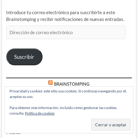
Introduce tu correo electrónico para suscribirte a este
Brainstomping y recibir notificaciones de nuevas entradas.
Dirección
de
correo
electrónico
Suscribir
BRAINSTOMPING
Privacidad y cookies: este sitio usa cookies. Si continúas navegando por él,
aceptas su uso.
Paul Chadwick vuelve a recordarnos lo que nos hace humanos
Para obtener más información, incluido cómo gestionar las cookies,
en Concrete: Stars Over Sand
consulta:
Política de cookies
Pitufo Verde y Verde Pitufo: Secretos que me encontré en Los
Pitufos