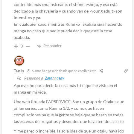
contenido más «mainstream», el shonen/shojo, y eso está
dedicado a la chavalería y cuando van de «young adult» son
intensitos y ya.
En cualquier caso, mientras Rumiko Takahasi siga haciendo
manga no creo que nadie pueda decir que esté la cosa
acabada.
Responder
0
Tanis
5 años han pasado desde que se escribió esto
Responde a
Zatannasay
Aprovecho para decir la cosa más friki que he visto en el
manga en mi vida.
Una web titulada FAPSERVICE. Son un grupo de Otakus que
pillan series, como Ranma 1/2, y como que hacen
compilaciones pa que la gente se baje que se basan en todas
las escenas de braguitas y desnudos que haya tenido la serie.
Y me pareció increíble, la sola idea de que un otaku haya ido