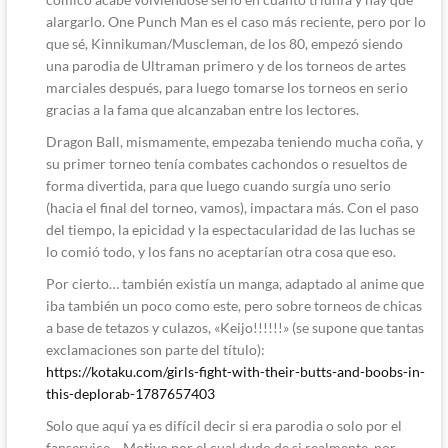
alargarlo. One Punch Man es el caso más reciente, pero por lo
que sé, Kinnikuman/Muscleman, de los 80, empezó siendo
una parodia de Ultraman primero y de los torneos de artes
marciales después, para luego tomarse los torneos en serio
gracias a la fama que alcanzaban entre los lectores.
Dragon Ball, mismamente, empezaba teniendo mucha coña, y
su primer torneo tenía combates cachondos o resueltos de
forma divertida, para que luego cuando surgía uno serio
(hacia el final del torneo, vamos), impactara más. Con el paso
del tiempo, la epicidad y la espectacularidad de las luchas se
lo comió todo, y los fans no aceptarían otra cosa que eso.
Por cierto… también existía un manga, adaptado al anime que
iba también un poco como este, pero sobre torneos de chicas
a base de tetazos y culazos, «Keijo!!!!!!» (se supone que tantas
exclamaciones son parte del título):
https://kotaku.com/girls-fight-with-their-butts-and-boobs-in-
this-deplorab-1787657403
Solo que aquí ya es difícil decir si era parodia o solo por el
fanservice… Motivo por el cual dudo de si realmente, por