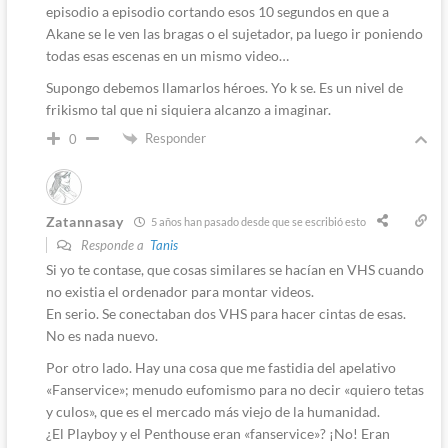
episodio a episodio cortando esos 10 segundos en que a
Akane se le ven las bragas o el sujetador, pa luego ir poniendo
todas esas escenas en un mismo video…
Supongo debemos llamarlos héroes. Yo k se. Es un nivel de
frikismo tal que ni siquiera alcanzo a imaginar.
Responder
0
Zatannasay
5 años han pasado desde que se escribió esto
Responde a
Tanis
Si yo te contase, que cosas similares se hacían en VHS cuando
no existia el ordenador para montar videos.
En serio. Se conectaban dos VHS para hacer cintas de esas.
No es nada nuevo.
Por otro lado. Hay una cosa que me fastidia del apelativo
«Fanservice»; menudo eufomismo para no decir «quiero tetas
y culos», que es el mercado más viejo de la humanidad.
¿El Playboy y el Penthouse eran «fanservice»? ¡No! Eran