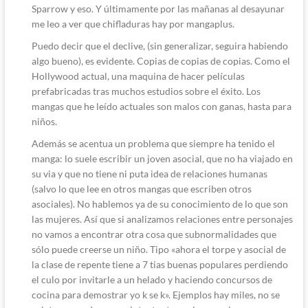
Sparrow y eso. Y últimamente por las mañanas al desayunar
me leo a ver que chifladuras hay por mangaplus.
Puedo decir que el declive, (sin generalizar, seguira habiendo
algo bueno), es evidente. Copias de copias de copias. Como el
Hollywood actual, una maquina de hacer películas
prefabricadas tras muchos estudios sobre el éxito. Los
mangas que he leído actuales son malos con ganas, hasta para
niños.
Además se acentua un problema que siempre ha tenido el
manga: lo suele escribir un joven asocial, que no ha viajado en
su via y que no tiene ni puta idea de relaciones humanas
(salvo lo que lee en otros mangas que escriben otros
asociales). No hablemos ya de su conocimiento de lo que son
las mujeres. Así que si analizamos relaciones entre personajes
no vamos a encontrar otra cosa que subnormalidades que
sólo puede creerse un niño. Tipo «ahora el torpe y asocial de
la clase de repente tiene a 7 tias buenas populares perdiendo
el culo por invitarle a un helado y haciendo concursos de
cocina para demostrar yo k se k». Ejemplos hay miles, no se