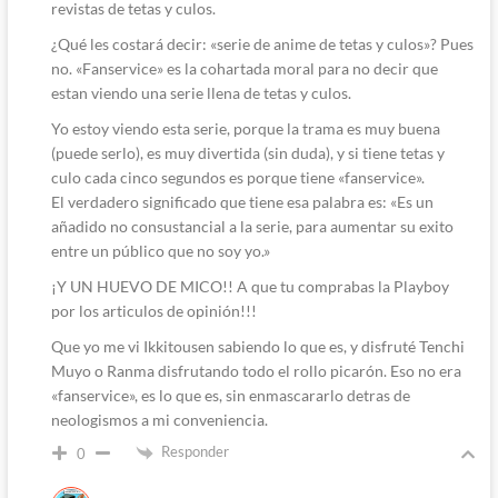
revistas de tetas y culos.
¿Qué les costará decir: «serie de anime de tetas y culos»? Pues
no. «Fanservice» es la cohartada moral para no decir que
estan viendo una serie llena de tetas y culos.
Yo estoy viendo esta serie, porque la trama es muy buena
(puede serlo), es muy divertida (sin duda), y si tiene tetas y
culo cada cinco segundos es porque tiene «fanservice».
El verdadero significado que tiene esa palabra es: «Es un
añadido no consustancial a la serie, para aumentar su exito
entre un público que no soy yo.»
¡Y UN HUEVO DE MICO!! A que tu comprabas la Playboy
por los articulos de opinión!!!
Que yo me vi Ikkitousen sabiendo lo que es, y disfruté Tenchi
Muyo o Ranma disfrutando todo el rollo picarón. Eso no era
«fanservice», es lo que es, sin enmascararlo detras de
neologismos a mi conveniencia.
Responder
0