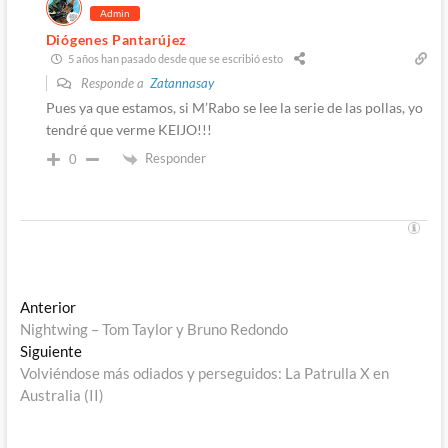
Admin
Diógenes Pantarújez
5 años han pasado desde que se escribió esto
Responde a
Zatannasay
Pues ya que estamos, si M’Rabo se lee la serie de las pollas, yo
tendré que verme KEIJO!!!
Responder
0
Navegación
Entrada
Anterior
anterior:
Nightwing – Tom Taylor y Bruno Redondo
de
Entrada
Siguiente
entradas
siguiente:
Volviéndose más odiados y perseguidos: La Patrulla X en
Australia (II)