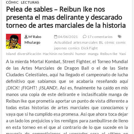
CÓMIC
LECTURAS
Pelea de sables – Reibun Ike nos
presenta el mas delirante y descarado
torneo de artes marciales de la historia
M'Rabo
04/06/2021
17 comentarios
Mhulargo
Actualidad
artes marciales
BL
cómic
comic
japones
comics
Dick Fight
Island
diversificación
Hachinin no Senshi
humor
manga
Reibun Ike
Yaoi
A la mierda Mortal Kombat, Street Fighter, el Torneo Mundial
de las Artes Marciales de Dragon Ball o el de las Siete
Ciudades Celestiales, aquí ha llegado el campeonato de lucha
definitivo que sabíamos que se acabaría reseñando aquí
¡DICK! ¡FIGHT! ¡ISLAND!. Así es, finalmente ha caído en mis
manos una copia de este delirante e inclasificable manga de
Reibun Ike que prometía aportar un punto de vista diferente a
todas estas historias de artes marciales que conocíamos y
vaya que si ha cumplido esa promesa. Así que ahora toca dejar
a un lado los prejuicios y los remilgos para zambullirse de lleno
en esta torneo en el que al contrario de lo que sucede en la
mayoría de competiciones el vencedor sera el ultimo en