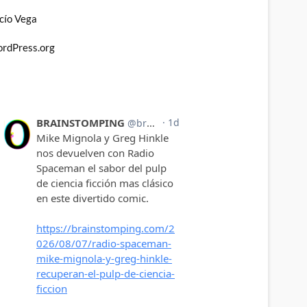
cío Vega
rdPress.org