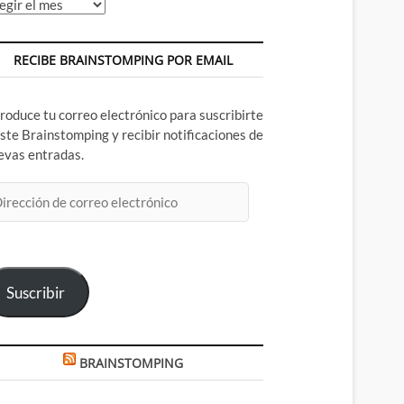
chivos
RECIBE BRAINSTOMPING POR EMAIL
troduce tu correo electrónico para suscribirte
este Brainstomping y recibir notificaciones de
evas entradas.
rección
rreo
ectrónico
Suscribir
BRAINSTOMPING