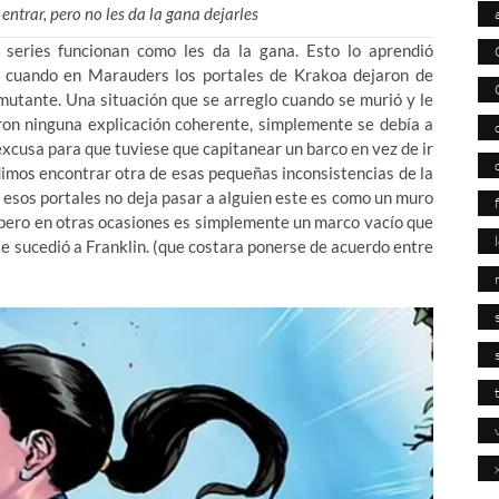
trar, pero no les da la gana dejarles
eries funcionan como les da la gana. Esto lo aprendió
e cuando en Marauders los portales de Krakoa dejaron de
mutante. Una situación que se arreglo cuando se murió y le
ron ninguna explicación coherente, simplemente se debía a
 excusa para que tuviese que capitanear un barco en vez de ir
dimos encontrar otra de esas pequeñas inconsistencias de la
e esos portales no deja pasar a alguien este es como un muro
 pero en otras ocasiones es simplemente un marco vacío que
e sucedió a Franklin. (que costara ponerse de acuerdo entre