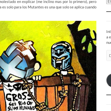
Ar
molestado en explicar (me inclino mas por lo primero), pero
es solo para los Mutantes es una que solo se aplica cuando
In
a 
nu
Di
de
co
el