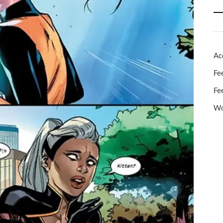
Ac
Fe
Fe
Wo