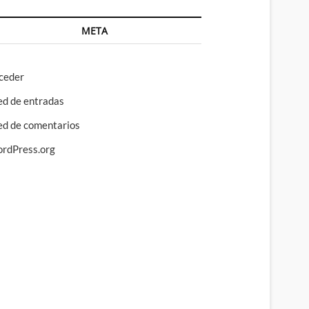
META
ceder
ed de entradas
ed de comentarios
rdPress.org