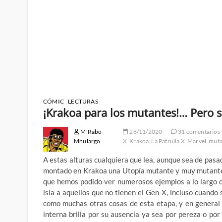
CÓMIC
LECTURAS
¡Krakoa para los mutantes!… Pero s
M'Rabo
26/11/2020
31 comentarios
Mhulargo
X
Krakoa
La Patrulla X
Marvel
muta
A estas alturas cualquiera que lea, aunque sea de pasa
montado en Krakoa una Utopía mutante y muy mutante a
que hemos podido ver numerosos ejemplos a lo largo d
isla a aquellos que no tienen el Gen-X, incluso cuando 
como muchas otras cosas de esta etapa, y en general
interna brilla por su ausencia ya sea por pereza o por