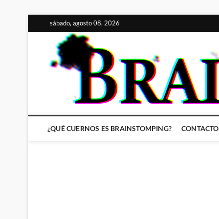
Saltar
sábado, agosto 08, 2026
al
contenido
¿QUÉ CUERNOS ES BRAINSTOMPING?
CONTACTO