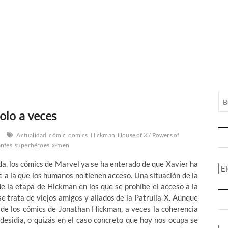
olo a veces
Actualidad
cómic
comics
Hickman
House of X / Powers of
ntes
superhéroes
x-men
da, los cómics de Marvel ya se ha enterado de que Xavier ha
Ca
 la que los humanos no tienen acceso. Una situación de la
e la etapa de Hickman en los que se prohíbe el acceso a la
se trata de viejos amigos y aliados de la Patrulla-X. Aunque
 de los cómics de Jonathan Hickman, a veces la coherencia
 desidia, o quizás en el caso concreto que hoy nos ocupa se