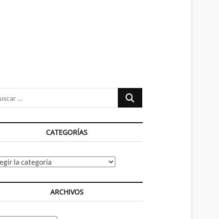
n
ú
Buscar
…
CATEGORÍAS
tegorías
ARCHIVOS