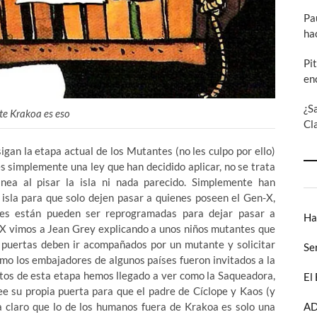
Pa
ha
Pi
en
¿S
e Krakoa es eso
Cl
igan la etapa actual de los Mutantes (no les culpo por ello)
 simplemente una ley que han decidido aplicar, no se trata
ea al pisar la isla ni nada parecido. Simplemente han
isla para que solo dejen pasar a quienes poseen el Gen-X,
es están pueden ser reprogramadas para dejar pasar a
Ha
 X vimos a Jean Grey explicando a unos niños mutantes que
puertas deben ir acompañados por un mutante y solicitar
Se
mo los embajadores de algunos países fueron invitados a la
tos de esta etapa hemos llegado a ver como la Saqueadora,
El
ee su propia puerta para que el padre de Cíclope y Kaos (y
AD
da claro que lo de los humanos fuera de Krakoa es solo una