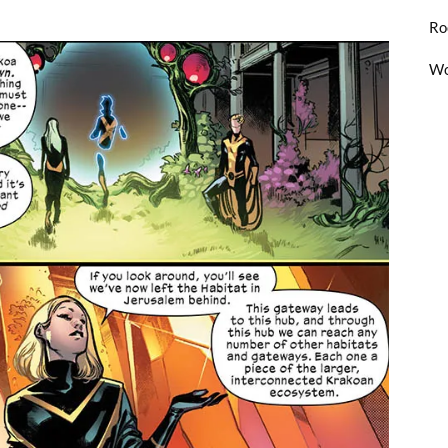
Ro
Wo