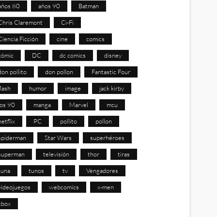
años 80
años 90
Batman
Chris Claremont
Ci-Fi
Ciencia Ficción
cine
comics
cómic
DC
dc comics
disney
don pollito
don pollon
Fantastic Four
flash
humor
image
jack kirby
los 90
manga
Marvel
mcu
netflix
PC
pollito
pollon
spiderman
Star Wars
superhéroes
superman
televisión
thor
tiras
tuna
tunos
tv
Vengadores
videojuegos
webcomics
x-men
xbox