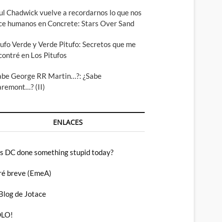
ul Chadwick vuelve a recordarnos lo que nos
ce humanos en Concrete: Stars Over Sand
tufo Verde y Verde Pitufo: Secretos que me
contré en Los Pitufos
abe George RR Martin…?: ¿Sabe
aremont…? (II)
ENLACES
s DC done something stupid today?
ré breve (EmeA)
 Blog de Jotace
LO!