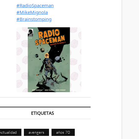
ETIQUETAS
Actualidad
avengers
años 70