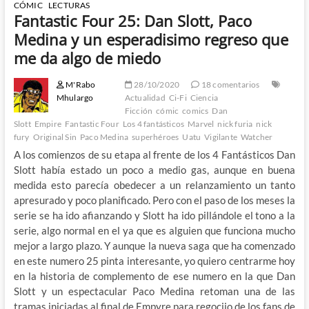
CÓMIC
LECTURAS
Fantastic Four 25: Dan Slott, Paco
Medina y un esperadisimo regreso que
me da algo de miedo
M'Rabo
28/10/2020
18 comentarios
Mhulargo
Actualidad
Ci-Fi
Ciencia
Ficción
cómic
comics
Dan
Slott
Empire
Fantastic Four
Los 4 fantásticos
Marvel
nick furia
nick
fury
Original Sin
Paco Medina
superhéroes
Uatu
Vigilante
Watcher
A los comienzos de su etapa al frente de los 4 Fantásticos Dan
Slott había estado un poco a medio gas, aunque en buena
medida esto parecía obedecer a un relanzamiento un tanto
apresurado y poco planificado. Pero con el paso de los meses la
serie se ha ido afianzando y Slott ha ido pillándole el tono a la
serie, algo normal en el ya que es alguien que funciona mucho
mejor a largo plazo. Y aunque la nueva saga que ha comenzado
en este numero 25 pinta interesante, yo quiero centrarme hoy
en la historia de complemento de ese numero en la que Dan
Slott y un espectacular Paco Medina retoman una de las
tramas iniciadas al final de Empyre para regocijo de los fans de