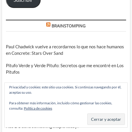
BRAINSTOMPING
Paul Chadwick vuelve a recordarnos lo que nos hace humanos
en Concrete: Stars Over Sand
Pitufo Verde y Verde Pitufo: Secretos que me encontré en Los
Pitufos
¿Sabe George RR Martin…?: ¿Sabe Claremont…? (II)
Privacidad y cookies: este sitio usa cookies. Si continúas navegando por él,
aceptas su uso.
Para obtener más información, incluido cómo gestionar las cookies,
ENLACES
consulta:
Política de cookies
Has DC done something stupid today?