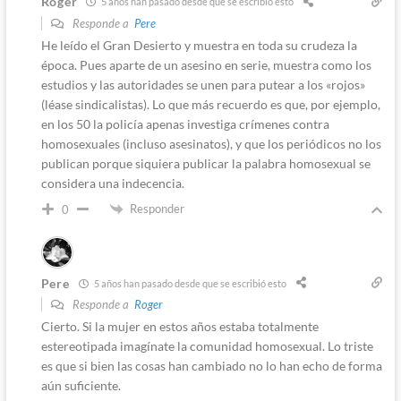
Roger
5 años han pasado desde que se escribió esto
Responde a
Pere
He leído el Gran Desierto y muestra en toda su crudeza la
época. Pues aparte de un asesino en serie, muestra como los
estudios y las autoridades se unen para putear a los «rojos»
(léase sindicalistas). Lo que más recuerdo es que, por ejemplo,
en los 50 la policía apenas investiga crímenes contra
homosexuales (incluso asesinatos), y que los periódicos no los
publican porque siquiera publicar la palabra homosexual se
considera una indecencia.
Responder
0
Pere
5 años han pasado desde que se escribió esto
Responde a
Roger
Cierto. Si la mujer en estos años estaba totalmente
estereotipada imagínate la comunidad homosexual. Lo triste
es que si bien las cosas han cambiado no lo han echo de forma
aún suficiente.