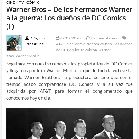
CINE Y TV
CÓMIC
Warner Bros – De los hermanos Warner
a la guerra: Los dueños de DC Comics
(II)
Diógenes
07/09/2020
26 comentarios
Pantarújez
AT&T
cine
cómic
dc comics
hbo
Los dueños
de DC Comics
televisión
warner
bros
Warner Media
Seguimos con nuestro repaso a los propietarios de DC Comics
y llegamos por fin a Warner Media -lo que de toda la vida se ha
llamado Warner Brothers- la productora de cine que con el
tiempo acabó comprándose DC Cómics y a su vez fue
adquirida por AT&T para formar el conglomerado que
conocemos hoy en día.