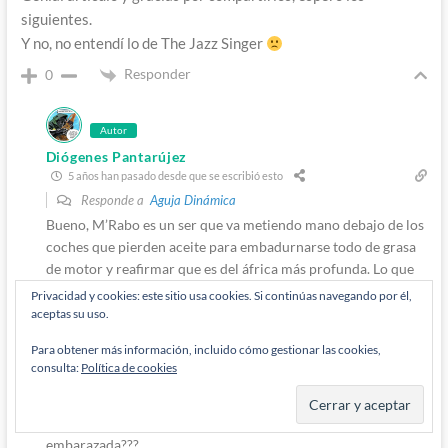
siguientes.
Y no, no entendí lo de The Jazz Singer
Responder
0
Autor
Diógenes Pantarújez
5 años han pasado desde que se escribió esto
Responde a
Aguja Dinámica
Bueno, M’Rabo es un ser que va metiendo mano debajo de los
coches que pierden aceite para embadurnarse todo de grasa
de motor y reafirmar que es del áfrica más profunda. Lo que
yo llamo afroimbécil, vaya. Y el cantante de Jazz es famosa
Privacidad y cookies: este sitio usa cookies. Si continúas navegando por él,
porque el protagonista tiene una escena en la que se
aceptas su uso.
embadurna de betún para «cantar como los negros», una
Para obtener más información, incluido cómo gestionar las cookies,
práctica muy fea que tenían en su día porque claro, es mejor
consulta:
Política de cookies
eso que dejar que los negros canten sus propias canciones
porque a nadie se le ocurriría meter a un negro en una
película, faltaría más! Que sería lo siguiente, una mujer
embarazada???