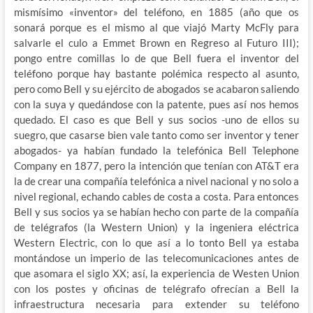
mismísimo «inventor» del teléfono, en 1885 (año que os
sonará porque es el mismo al que viajó Marty McFly para
salvarle el culo a Emmet Brown en Regreso al Futuro III);
pongo entre comillas lo de que Bell fuera el inventor del
teléfono porque hay bastante polémica respecto al asunto,
pero como Bell y su ejército de abogados se acabaron saliendo
con la suya y quedándose con la patente, pues así nos hemos
quedado. El caso es que Bell y sus socios -uno de ellos su
suegro, que casarse bien vale tanto como ser inventor y tener
abogados- ya habían fundado la telefónica Bell Telephone
Company en 1877, pero la intención que tenían con AT&T era
la de crear una compañía telefónica a nivel nacional y no solo a
nivel regional, echando cables de costa a costa. Para entonces
Bell y sus socios ya se habían hecho con parte de la compañía
de telégrafos (la Western Union) y la ingeniera eléctrica
Western Electric, con lo que así a lo tonto Bell ya estaba
montándose un imperio de las telecomunicaciones antes de
que asomara el siglo XX; así, la experiencia de Westen Union
con los postes y oficinas de telégrafo ofrecían a Bell la
infraestructura necesaria para extender su teléfono