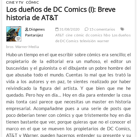
CINE Y TV
CÓMIC
Los dueños de DC Comics (I): Breve
historia de AT&T
Diógenes
31/08/2020
15 comentarios
Pantarújez
AT&T
cine
cómic
dc comics
hbo
Los dueños
de DC Comics
televisión
warner
bros
Warner Media
Hubo un tiempo en el que escribir sobre cómics era sencillo; el
propietario de la editorial era un mafioso, el editor un
buscavidas y el guionista o el dibujante un pobre hombre del
que abusaba todo el mundo. Cuentas lo mal que les trató la
vida a los autores y en paz, te sientes realizado por haber
reivindicado la figura del artista. Y que bien que me he
quedado. Pero hoy en día… Hoy en día para entender la cosa
más tonta casi parece que necesitas un master en historia
empresarial. Acompañadme pues a una serie de posts que
poco deberían tener con cómics y que tristemente hoy en día
tienen bastante que ver, porque quieras que no el conocer el
marco en el que se mueven los propietarios de DC Comics,
AT&T y Warner, pueden hacernos entender su presente y su