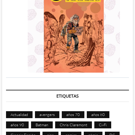
ETIQUETAS
Actualidad
avengers
años 70
años 80
años 90
Batman
Chris Claremont
Ci-Fi