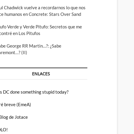
ul Chadwick vuelve a recordarnos lo que nos
ce humanos en Concrete: Stars Over Sand
tufo Verde y Verde Pitufo: Secretos que me
contré en Los Pitufos
abe George RR Martin…?: ¿Sabe
aremont…? (II)
ENLACES
s DC done something stupid today?
ré breve (EmeA)
 Blog de Jotace
LO!