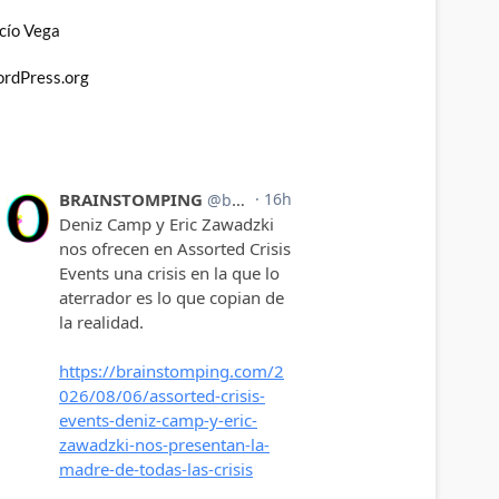
cío Vega
rdPress.org