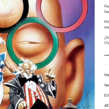
Pa
ha
Pi
en
¿S
Cl
Ha
Se
El
AD