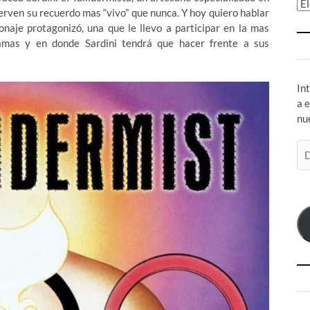
Ar
erven su recuerdo mas “vivo” que nunca. Y hoy quiero hablar
onaje protagonizó, una que le llevo a participar en la mas
jamas y en donde Sardini tendrá que hacer frente a sus
In
a 
nu
Di
de
co
el