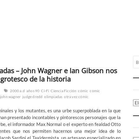
iadas – John Wagner e Ian Gibson nos
grotesco de la historia
2000 a.d
años 90
Ci-Fi
Ciencia Ficción
cómic
comic
john wagner
judge dredd
olimpiadas
otra vez cómic
Ca
inales y los mutantes, es una urbe superpoblada en la que
s han presentado incontables y pintorescos personajes que la
aybe, el informador Max Normal o el experto en fealdad Otto
rentes que nos permiten hacernos una mejor idea de lo
acob Sardini el Taxidermista, un artesano especializado en