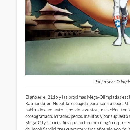
Por fin unas Olimpi
El año es el 2116 y las próximas Mega-Olimpiadas están
Katmandu en Nepal la escogida para ser su sede. Un
habituales en este tipo de eventos, natación, tenis
coreografiado, miradas, pedos, insultos y por supuesto
Mega-City 1 hace años que no tienen a ningún represen
de Jacob Sardini tras cuarenta y tres años alejado de 