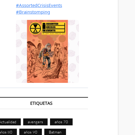
ETIQUETAS
Actualidad
avengers
años 70
años 80
años 90
Batman