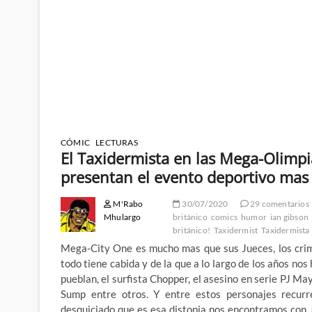
CÓMIC
LECTURAS
El Taxidermista en las Mega-Olimp
presentan el evento deportivo mas 
M'Rabo
30/07/2020
29 comentarios
Mhulargo
británico
comics
humor
ian gibson
británico!
Taxidermist
Taxidermista
Mega-City One es mucho mas que sus Jueces, los crim
todo tiene cabida y de la que a lo largo de los años no
pueblan, el surfista Chopper, el asesino en serie PJ M
Sump entre otros. Y entre estos personajes recur
desquiciado que es esa distopia nos encontramos con J