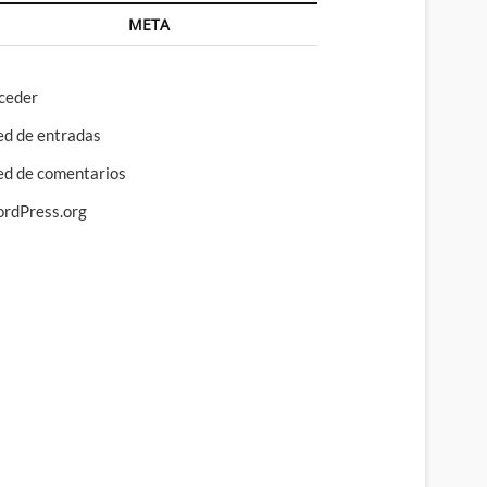
META
ceder
ed de entradas
ed de comentarios
rdPress.org