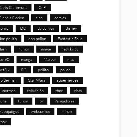
Chris Claremont
Ci-Fi
Ciencia Ficción
cine
comics
cómic
DC
dc comics
disney
don pollito
don pollon
Fantastic Four
flash
humor
image
jack kirby
los 90
manga
Marvel
mcu
netflix
PC
pollito
pollon
spiderman
Star Wars
superhéroes
superman
televisión
thor
tiras
tuna
tunos
tv
Vengadores
videojuegos
webcomics
x-men
xbox