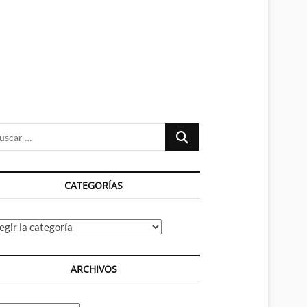
n
ú
Buscar
…
CATEGORÍAS
tegorías
ARCHIVOS