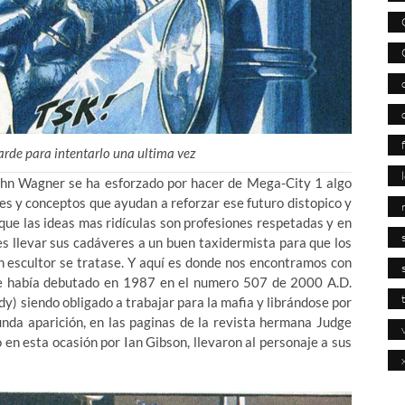
rde para intentarlo una ultima vez
John Wagner se ha esforzado por hacer de Mega-City 1 algo
jes y conceptos que ayudan a reforzar ese futuro distopico y
 que las ideas mas ridículas son profesiones respetadas y en
es llevar sus cadáveres a un buen taxidermista para que los
un escultor se tratase. Y aquí es donde nos encontramos con
que había debutado en 1987 en el numero 507 de 2000 A.D.
y) siendo obligado a trabajar para la mafia y librándose por
gunda aparición, en las paginas de la revista hermana Judge
 esta ocasión por Ian Gibson, llevaron al personaje a sus