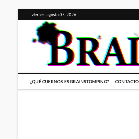
Saltar
viernes, agosto 07, 2026
al
contenido
¿QUÉ CUERNOS ES BRAINSTOMPING?
CONTACTO