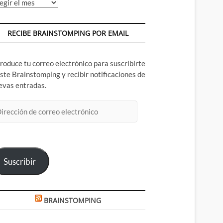
chivos
RECIBE BRAINSTOMPING POR EMAIL
troduce tu correo electrónico para suscribirte
este Brainstomping y recibir notificaciones de
evas entradas.
rección
rreo
ectrónico
Suscribir
BRAINSTOMPING