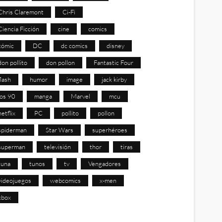
Chris Claremont
Ci-Fi
Ciencia Ficción
cine
comics
cómic
DC
dc comics
disney
don pollito
don pollon
Fantastic Four
flash
humor
image
jack kirby
los 90
manga
Marvel
mcu
netflix
PC
pollito
pollon
spiderman
Star Wars
superhéroes
superman
televisión
thor
tiras
tuna
tunos
tv
Vengadores
videojuegos
webcomics
x-men
xbox