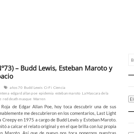
 Nº73) – Budd Lewis, Esteban Maroto y
pacio
años 70
Budd Lewis
Ci-Fi
Ciencia
ntena
edgard allan poe
epidemia
esteban maroto
La Mascara de la
Ca
e
red death masque
Warren
Roja de Edgar Allan Poe, hoy toca descubrir una de sus
amablemente me descubrieron en los comentarios, Last Light
sta Creepy en 1975 a cargo de Budd Lewis y Esteban Maroto.
ó a calcar el relato original y en el que brilla con luz propia
an Maroto. Así que de nuevo nos toca ponernos nuestras