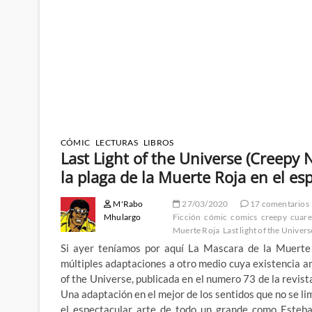
CÓMIC
LECTURAS
LIBROS
Last Light of the Universe (Creepy
la plaga de la Muerte Roja en el es
M'Rabo
27/03/2020
17 comentarios
Mhulargo
Ficción
cómic
comics
creepy
cuare
Muerte Roja
Last light of the Univers
Si ayer teníamos por aquí La Mascara de la Muerte 
múltiples adaptaciones a otro medio cuya existencia 
of the Universe, publicada en el numero 73 de la revi
Una adaptación en el mejor de los sentidos que no se limit
el espectacular arte de todo un grande como Esteb