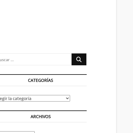
n
ú
Buscar
…
CATEGORÍAS
tegorías
ARCHIVOS