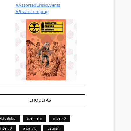
ETIQUETAS
Actualidad
avengers
años 70
años 80
años 90
Batman