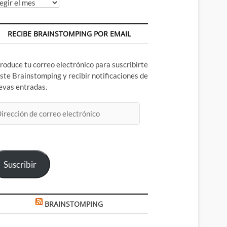
chivos
RECIBE BRAINSTOMPING POR EMAIL
troduce tu correo electrónico para suscribirte
este Brainstomping y recibir notificaciones de
evas entradas.
rección
rreo
ectrónico
Suscribir
BRAINSTOMPING