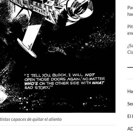
Pa
ha
Pi
en
¿S
Cl
Ha
Se
El
istas capaces de quitar el aliento
AD