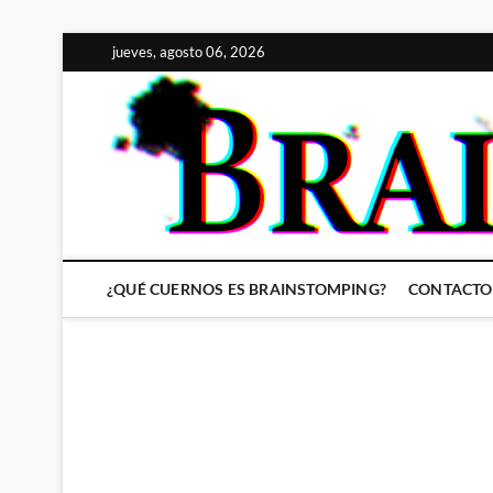
Saltar
jueves, agosto 06, 2026
al
contenido
¿QUÉ CUERNOS ES BRAINSTOMPING?
CONTACTO