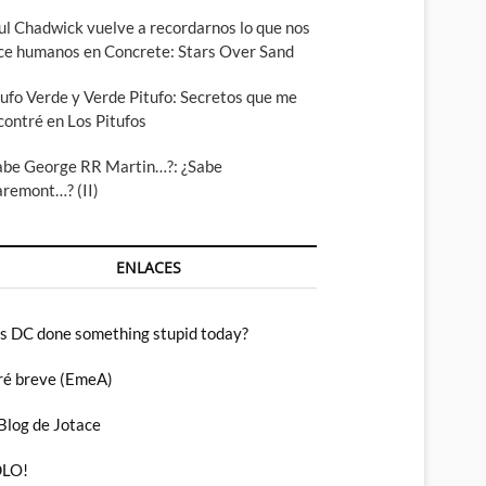
ul Chadwick vuelve a recordarnos lo que nos
ce humanos en Concrete: Stars Over Sand
tufo Verde y Verde Pitufo: Secretos que me
contré en Los Pitufos
abe George RR Martin…?: ¿Sabe
aremont…? (II)
ENLACES
s DC done something stupid today?
ré breve (EmeA)
 Blog de Jotace
LO!