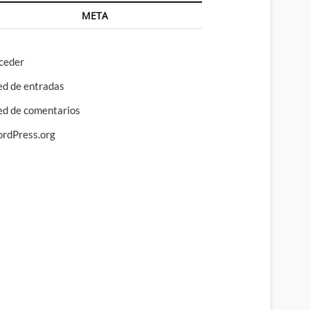
META
ceder
ed de entradas
ed de comentarios
rdPress.org