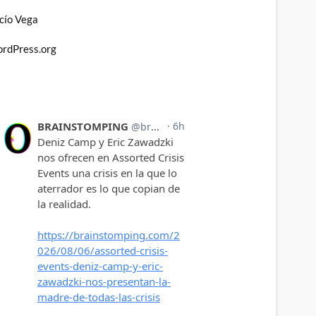
cío Vega
rdPress.org