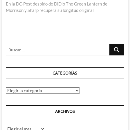
siguiente:
En la DC-Post despido de DiDio The Green Lantern de
Morrison y Sharp recupera su longitud original
Buscar
…
CATEGORÍAS
Categorías
ARCHIVOS
Archivos