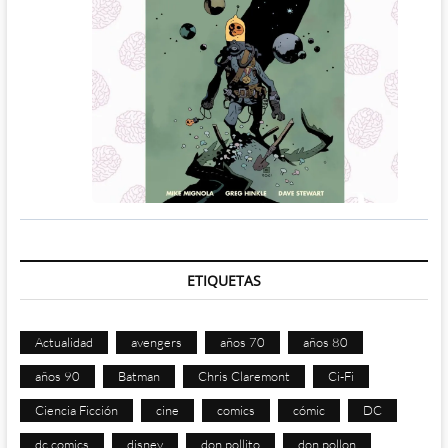
ETIQUETAS
Actualidad
avengers
años 70
años 80
años 90
Batman
Chris Claremont
Ci-Fi
Ciencia Ficción
cine
comics
cómic
DC
dc comics
disney
don pollito
don pollon