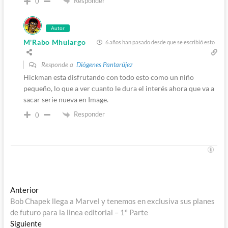
Responder
0
Autor
M'Rabo Mhulargo
6 años han pasado desde que se escribió esto
Responde a
Diógenes Pantarújez
Hickman esta disfrutando con todo esto como un niño
pequeño, lo que a ver cuanto le dura el interés ahora que va a
sacar serie nueva en Image.
Responder
0
Navegación
Entrada
Anterior
anterior:
Bob Chapek llega a Marvel y tenemos en exclusiva sus planes
de
de futuro para la linea editorial – 1º Parte
entradas
Entrada
Siguiente