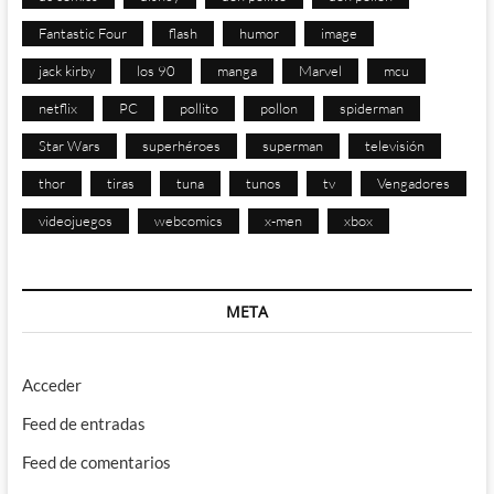
Fantastic Four
flash
humor
image
jack kirby
los 90
manga
Marvel
mcu
netflix
PC
pollito
pollon
spiderman
Star Wars
superhéroes
superman
televisión
thor
tiras
tuna
tunos
tv
Vengadores
videojuegos
webcomics
x-men
xbox
META
Acceder
Feed de entradas
Feed de comentarios