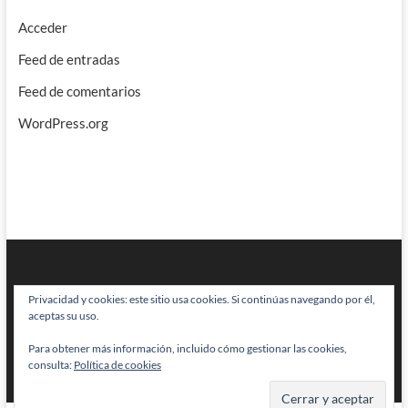
Acceder
Feed de entradas
Feed de comentarios
WordPress.org
Privacidad y cookies: este sitio usa cookies. Si continúas navegando por él,
aceptas su uso.
Para obtener más información, incluido cómo gestionar las cookies,
BRAINSTOMPING
| Diseñado por:
Theme Freesia
|
WordPress
| © Todos
consulta:
Política de cookies
los derechos reservados