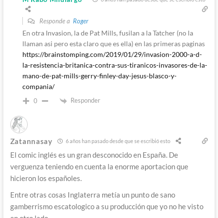
Responde a
Roger
En otra Invasion, la de Pat Mills, fusilan a la Tatcher (no la
llaman asi pero esta claro que es ella) en las primeras paginas
https://brainstomping.com/2019/01/29/invasion-2000-a-d-
la-resistencia-britanica-contra-sus-tiranicos-invasores-de-la-
mano-de-pat-mills-gerry-finley-day-jesus-blasco-y-
compania/
Responder
0
Zatannasay
6 años han pasado desde que se escribió esto
El comic inglés es un gran desconocido en España. De
verguenza teniendo en cuenta la enorme aportacion que
hicieron los españoles.
Entre otras cosas Inglaterra metía un punto de sano
gamberrismo escatologico a su producción que yo no he visto
en otro lado.