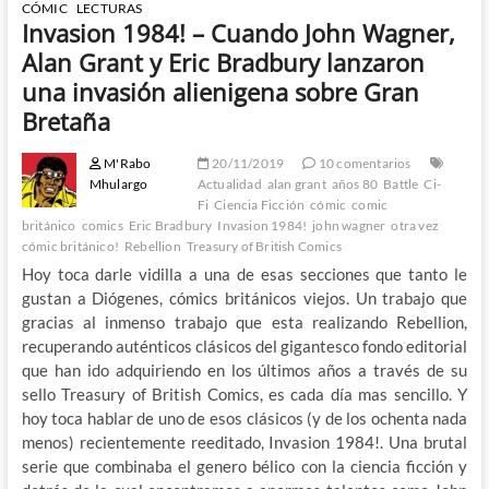
CÓMIC
LECTURAS
Invasion 1984! – Cuando John Wagner,
Alan Grant y Eric Bradbury lanzaron
una invasión alienigena sobre Gran
Bretaña
M'Rabo
20/11/2019
10 comentarios
Mhulargo
Actualidad
alan grant
años 80
Battle
Ci-
Fi
Ciencia Ficción
cómic
comic
británico
comics
Eric Bradbury
Invasion 1984!
john wagner
otra vez
cómic británico!
Rebellion
Treasury of British Comics
Hoy toca darle vidilla a una de esas secciones que tanto le
gustan a Diógenes, cómics británicos viejos. Un trabajo que
gracias al inmenso trabajo que esta realizando Rebellion,
recuperando auténticos clásicos del gigantesco fondo editorial
que han ido adquiriendo en los últimos años a través de su
sello Treasury of British Comics, es cada día mas sencillo. Y
hoy toca hablar de uno de esos clásicos (y de los ochenta nada
menos) recientemente reeditado, Invasion 1984!. Una brutal
serie que combinaba el genero bélico con la ciencia ficción y