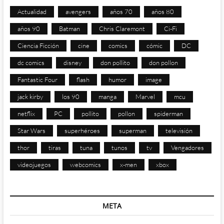
Actualidad
avengers
años 70
años 80
años 90
Batman
Chris Claremont
Ci-Fi
Ciencia Ficción
cine
comics
cómic
DC
dc comics
disney
don pollito
don pollon
Fantastic Four
flash
humor
image
jack kirby
los 90
manga
Marvel
mcu
netflix
PC
pollito
pollon
spiderman
Star Wars
superhéroes
superman
televisión
thor
tiras
tuna
tunos
tv
Vengadores
videojuegos
webcomics
x-men
xbox
META