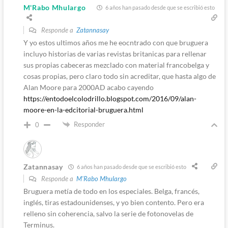
M'Rabo Mhulargo
6 años han pasado desde que se escribió esto
Responde a
Zatannasay
Y yo estos ultimos años me he eocntrado con que bruguera
incluyo historias de varias revistas britanicas para rellenar
sus propias cabeceras mezclado con material francobelga y
cosas propias, pero claro todo sin acreditar, que hasta algo de
Alan Moore para 2000AD acabo cayendo
https://entodoelcolodrillo.blogspot.com/2016/09/alan-
moore-en-la-edcitorial-bruguera.html
Responder
0
Zatannasay
6 años han pasado desde que se escribió esto
Responde a
M'Rabo Mhulargo
Bruguera metía de todo en los especiales. Belga, francés,
inglés, tiras estadounidenses, y yo bien contento. Pero era
relleno sin coherencia, salvo la serie de fotonovelas de
Terminus.