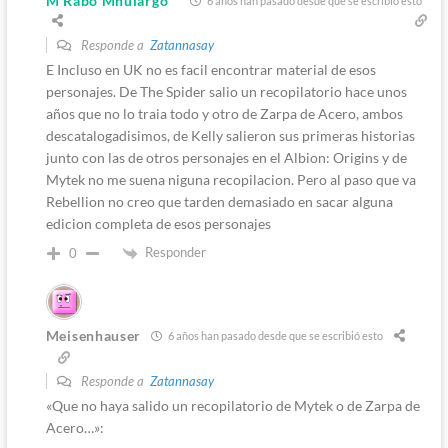
M'Rabo Mhulargo
6 años han pasado desde que se escribió esto
Responde a
Zatannasay
E Incluso en UK no es facil encontrar material de esos
personajes. De The Spider salio un recopilatorio hace unos
años que no lo traia todo y otro de Zarpa de Acero, ambos
descatalogadisimos, de Kelly salieron sus primeras historias
junto con las de otros personajes en el Albion: Origins y de
Mytek no me suena niguna recopilacion. Pero al paso que va
Rebellion no creo que tarden demasiado en sacar alguna
edicion completa de esos personajes
Responder
0
Meisenhauser
6 años han pasado desde que se escribió esto
Responde a
Zatannasay
«Que no haya salido un recopilatorio de Mytek o de Zarpa de
Acero…»: