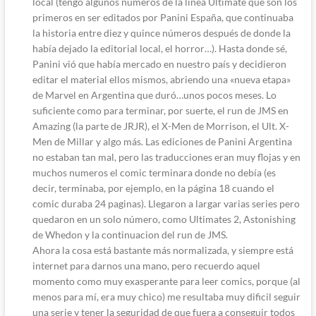
local (tengo algunos números de la línea Ultimate que son los
primeros en ser editados por Panini España, que continuaba
la historia entre diez y quince números después de donde la
había dejado la editorial local, el horror…). Hasta donde sé,
Panini vió que había mercado en nuestro país y decidieron
editar el material ellos mismos, abriendo una «nueva etapa»
de Marvel en Argentina que duró…unos pocos meses. Lo
suficiente como para terminar, por suerte, el run de JMS en
Amazing (la parte de JRJR), el X-Men de Morrison, el Ult. X-
Men de Millar y algo más. Las ediciones de Panini Argentina
no estaban tan mal, pero las traducciones eran muy flojas y en
muchos numeros el comic terminara donde no debía (es
decir, terminaba, por ejemplo, en la página 18 cuando el
comic duraba 24 paginas). Llegaron a largar varias series pero
quedaron en un solo número, como Ultimates 2, Astonishing
de Whedon y la continuacion del run de JMS.
Ahora la cosa está bastante más normalizada, y siempre está
internet para darnos una mano, pero recuerdo aquel
momento como muy exasperante para leer comics, porque (al
menos para mí, era muy chico) me resultaba muy dificil seguir
una serie y tener la seguridad de que fuera a conseguir todos