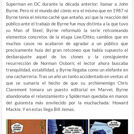
Superman en DC durante la década anterior: llamar a John
Byrne. Pero ni el mundo del cómic era el mismo que en 1987 ni
Byrne tenía el mismo caché que antaño, así que la reacción del
público ante el trabajo de Byrne fue muy distinta a la que tuvo
su Man of Steel; Byrne reformuló la serie retconeando
elementos concretos de la etapa Lee/Ditko, cambios que en
muchos casos no acabaron de agradar a un público que
precisamente huía del gran retconeo que había supuesto el
desbarajuste aquel de los clones y la consiguiente
resurrección de Norman Osborn; el lector ahora buscaba
tranquilidad, estabilidad, y Byrne llegaba como un elefante en
una cacharrería. Tras un año un tanto accidentado en ventas al
que se sumaría el hecho de que su archienemigo Chris
Claremont tomara un puesto editorial en Marvel, Byrne
abandonaba el relanzamiento y Spiderman quedaba en manos
del guionista más envilecido por la muchachada: Howard
Mackie. Y en estas llega Bill Jemas.