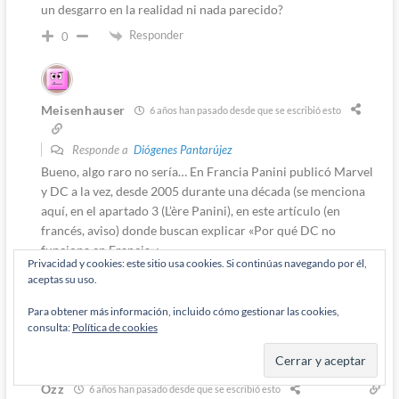
un desgarro en la realidad ni nada parecido?
Responder
0
Meisenhauser
6 años han pasado desde que se escribió esto
Responde a
Diógenes Pantarújez
Bueno, algo raro no sería… En Francia Panini publicó Marvel
y DC a la vez, desde 2005 durante una década (se menciona
aquí, en el apartado 3 (L’ère Panini), en este artículo (en
francés, aviso) donde buscan explicar «Por qué DC no
funciona en Francia»:
Privacidad y cookies: este sitio usa cookies. Si continúas navegando por él,
https://www.mdcu-comics.fr/news-005589-dc-comics-
aceptas su uso.
pourquoi-dc-ne-marche-pas-en-france.html
Para obtener más información, incluido cómo gestionar las cookies,
Responder
0
consulta:
Política de cookies
Ozz
6 años han pasado desde que se escribió esto