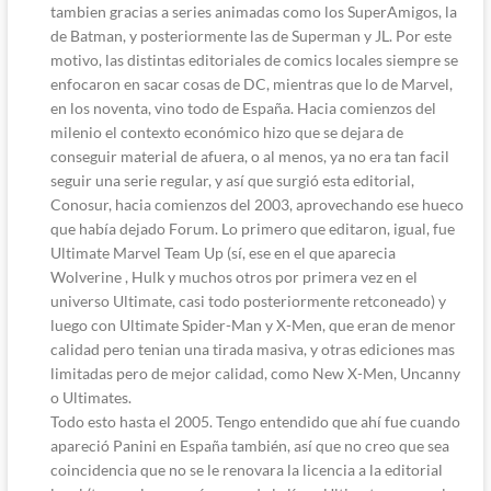
tambien gracias a series animadas como los SuperAmigos, la
de Batman, y posteriormente las de Superman y JL. Por este
motivo, las distintas editoriales de comics locales siempre se
enfocaron en sacar cosas de DC, mientras que lo de Marvel,
en los noventa, vino todo de España. Hacia comienzos del
milenio el contexto económico hizo que se dejara de
conseguir material de afuera, o al menos, ya no era tan facil
seguir una serie regular, y así que surgió esta editorial,
Conosur, hacia comienzos del 2003, aprovechando ese hueco
que había dejado Forum. Lo primero que editaron, igual, fue
Ultimate Marvel Team Up (sí, ese en el que aparecia
Wolverine , Hulk y muchos otros por primera vez en el
universo Ultimate, casi todo posteriormente retconeado) y
luego con Ultimate Spider-Man y X-Men, que eran de menor
calidad pero tenian una tirada masiva, y otras ediciones mas
limitadas pero de mejor calidad, como New X-Men, Uncanny
o Ultimates.
Todo esto hasta el 2005. Tengo entendido que ahí fue cuando
apareció Panini en España también, así que no creo que sea
coincidencia que no se le renovara la licencia a la editorial