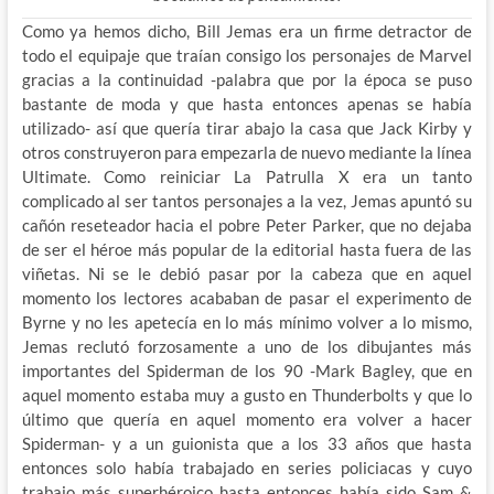
Como ya hemos dicho, Bill Jemas era un firme detractor de
todo el equipaje que traían consigo los personajes de Marvel
gracias a la continuidad -palabra que por la época se puso
bastante de moda y que hasta entonces apenas se había
utilizado- así que quería tirar abajo la casa que Jack Kirby y
otros construyeron para empezarla de nuevo mediante la línea
Ultimate. Como reiniciar La Patrulla X era un tanto
complicado al ser tantos personajes a la vez, Jemas apuntó su
cañón reseteador hacia el pobre Peter Parker, que no dejaba
de ser el héroe más popular de la editorial hasta fuera de las
viñetas. Ni se le debió pasar por la cabeza que en aquel
momento los lectores acababan de pasar el experimento de
Byrne y no les apetecía en lo más mínimo volver a lo mismo,
Jemas reclutó forzosamente a uno de los dibujantes más
importantes del Spiderman de los 90 -Mark Bagley, que en
aquel momento estaba muy a gusto en Thunderbolts y que lo
último que quería en aquel momento era volver a hacer
Spiderman- y a un guionista que a los 33 años que hasta
entonces solo había trabajado en series policiacas y cuyo
trabajo más superhéroico hasta entonces había sido Sam &