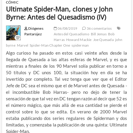
CÓMIC
Ultimate Spider-Man, clones y John
Byrne: Antes del Quesadismo (IV)
Diógenes
06/08/2019
36 comentarios
Pantarújez
Antes del Quesadismo
Bill Jemas
Bob
Harras
Howard Mackie
Joe Quesada
john
byrne
Marvel
Spider-Man Chapter One
spiderman
Algo curioso ha pasado en estos casi veinte años desde la
llegada de Quesada a las altas esferas de Marvel, y es que
mientras a finales de los 90 Marvel solía publicar en torno a
50 títulos y DC unos 100, la situación hoy en día se ha
invertido por completo. Tal vez tenga que ver que el Editor
Jefe de DC sea el mismo que el de Marvel antes de Quesada -
el incombustible Bob Harras- pero no dejo de tener la
sensación de que tal vez en DC tengan razón al decir que 52 es
el número mágico, que más allá de esa cantidad se pierde el
control sobre lo que se edita. En verano de 2000 Marvel
estaba publicando dos series regulares de Spiderman y dos
limitadas, y comenzaba la publicación de una quinta: Ultimate
Spider-Man.