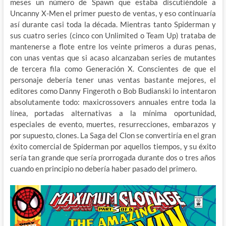
meses un número de Spawn que estaba discutiéndole a
Uncanny X-Men el primer puesto de ventas, y eso continuaría
así durante casi toda la década. Mientras tanto Spiderman y
sus cuatro series (cinco con Unlimited o Team Up) trataba de
mantenerse a flote entre los veinte primeros a duras penas,
con unas ventas que si acaso alcanzaban series de mutantes
de tercera fila como Generación X. Conscientes de que el
personaje debería tener unas ventas bastante mejores, el
editores como Danny Fingeroth o Bob Budianski lo intentaron
absolutamente todo: maxicrossovers annuales entre toda la
línea, portadas alternativas a la mínima oportunidad,
especiales de evento, muertes, resurrecciones, embarazos y
por supuesto, clones. La Saga del Clon se convertiría en el gran
éxito comercial de Spiderman por aquellos tiempos, y su éxito
sería tan grande que sería prorrogada durante dos o tres años
cuando en principio no debería haber pasado del primero.