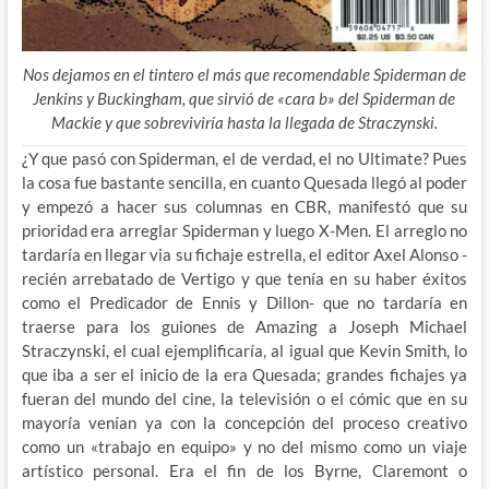
Nos dejamos en el tintero el más que recomendable Spiderman de
Jenkins y Buckingham, que sirvió de «cara b» del Spiderman de
Mackie y que sobreviviría hasta la llegada de Straczynski.
¿Y que pasó con Spiderman, el de verdad, el no Ultimate? Pues
la cosa fue bastante sencilla, en cuanto Quesada llegó al poder
y empezó a hacer sus columnas en CBR, manifestó que su
prioridad era arreglar Spiderman y luego X-Men. El arreglo no
tardaría en llegar via su fichaje estrella, el editor Axel Alonso -
recién arrebatado de Vertigo y que tenía en su haber éxitos
como el Predicador de Ennis y Dillon- que no tardaría en
traerse para los guiones de Amazing a Joseph Michael
Straczynski, el cual ejemplificaría, al igual que Kevin Smith, lo
que iba a ser el inicio de la era Quesada; grandes fichajes ya
fueran del mundo del cine, la televisión o el cómic que en su
mayoría venían ya con la concepción del proceso creativo
como un «trabajo en equipo» y no del mismo como un viaje
artístico personal. Era el fin de los Byrne, Claremont o