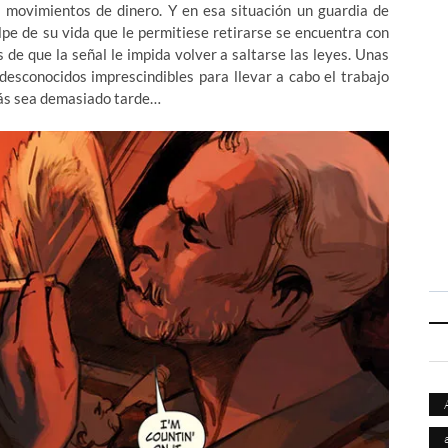
s movimientos de dinero. Y en esa situación un guardia de
pe de su vida que le permitiese retirarse se encuentra con
de que la señal le impida volver a saltarse las leyes. Unas
 desconocidos imprescindibles para llevar a cabo el trabajo
izás sea demasiado tarde…