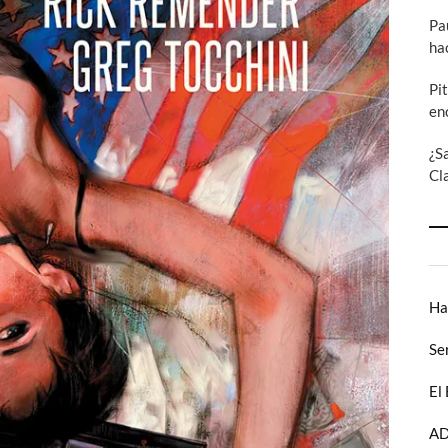
Pa
ha
Pi
en
¿S
Cl
Ha
Se
El
AD