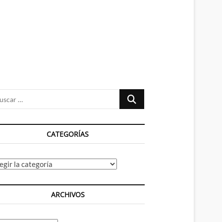
n
ú
Buscar
…
CATEGORÍAS
tegorías
ARCHIVOS