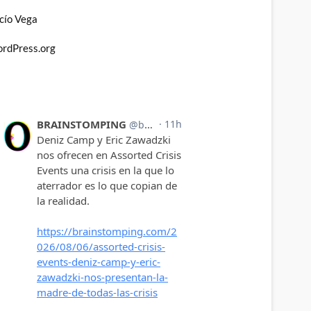
cío Vega
rdPress.org