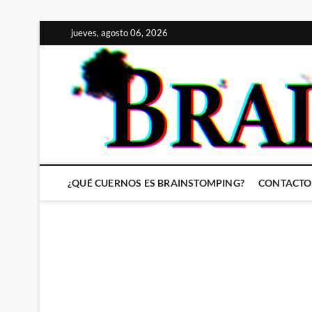
Saltar
jueves, agosto 06, 2026
al
contenido
¿QUÉ CUERNOS ES BRAINSTOMPING?
CONTACTO