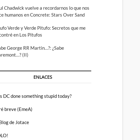
ul Chadwick vuelve a recordarnos lo que nos
ce humanos en Concrete: Stars Over Sand
tufo Verde y Verde Pitufo: Secretos que me
contré en Los Pitufos
abe George RR Martin…?: ¿Sabe
aremont…? (II)
ENLACES
s DC done something stupid today?
ré breve (EmeA)
 Blog de Jotace
LO!