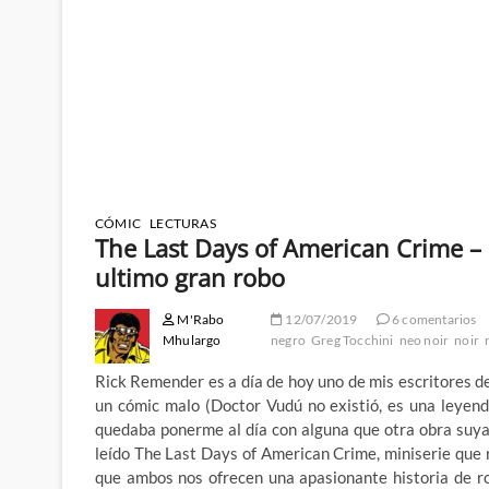
CÓMIC
LECTURAS
The Last Days of American Crime – 
ultimo gran robo
M'Rabo
12/07/2019
6 comentarios
Mhulargo
negro
Greg Tocchini
neo noir
noir
Rick Remender es a día de hoy uno de mis escritores de 
un cómic malo (Doctor Vudú no existió, es una leyen
quedaba ponerme al día con alguna que otra obra suya
leído The Last Days of American Crime, miniserie que r
que ambos nos ofrecen una apasionante historia de ro