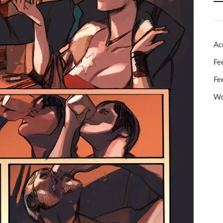
Ac
Fe
Fe
Wo