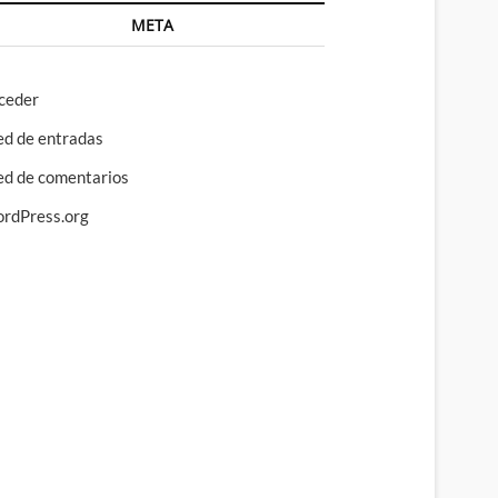
META
ceder
ed de entradas
ed de comentarios
rdPress.org