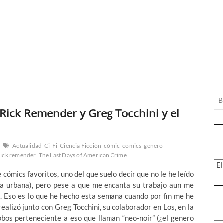
Rick Remender y Greg Tocchini y el
Actualidad
Ci-Fi
Ciencia Ficción
cómic
comics
genero
rick remender
The Last Days of American Crime
Ca
cómics favoritos, uno del que suelo decir que no le he leído
da urbana), pero pese a que me encanta su trabajo aun me
. Eso es lo que he hecho esta semana cuando por fin me he
ealizó junto con Greg Tocchini, su colaborador en Los, en la
bos perteneciente a eso que llaman “neo-noir” (¿el genero