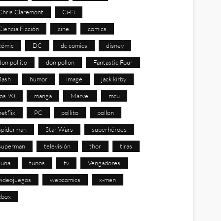
Chris Claremont
Ci-Fi
Ciencia Ficción
cine
comics
cómic
DC
dc comics
disney
don pollito
don pollon
Fantastic Four
flash
humor
image
jack kirby
los 90
manga
Marvel
mcu
netflix
PC
pollito
pollon
spiderman
Star Wars
superhéroes
superman
televisión
thor
tiras
tuna
tunos
tv
Vengadores
videojuegos
webcomics
x-men
xbox