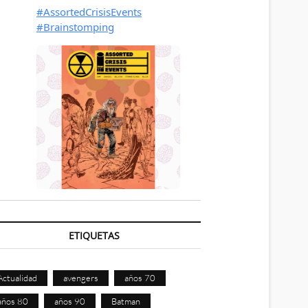
ETIQUETAS
Actualidad
avengers
años 70
años 80
años 90
Batman