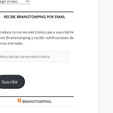
chivos
RECIBE BRAINSTOMPING POR EMAIL
troduce tu correo electrónico para suscribirte
este Brainstomping y recibir notificaciones de
evas entradas.
rección
rreo
ectrónico
Suscribir
BRAINSTOMPING