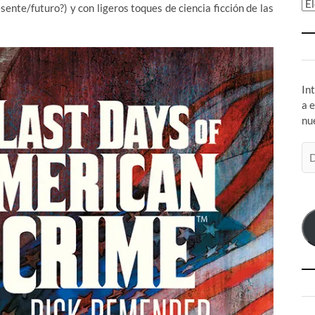
Ar
sente/futuro?) y con ligeros toques de ciencia ficción de las
In
a 
nu
Di
de
co
el