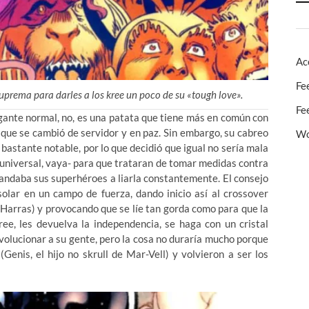
Ac
Fe
Suprema para darles a los kree un poco de su «tough love».
Fe
igante normal, no, es una patata que tiene más en común con
í que se cambió de servidor y en paz. Sin embargo, su cabreo
Wo
 bastante notable, por lo que decidió que igual no sería mala
el universal, vaya- para que trataran de tomar medidas contra
 mandaba sus superhéroes a liarla constantemente. El consejo
solar en un campo de fuerza, dando inicio así al crossover
Harras) y provocando que se líe tan gorda como para que la
ree, les devuelva la independencia, se haga con un cristal
volucionar a su gente, pero la cosa no duraría mucho porque
enis, el hijo no skrull de Mar-Vell) y volvieron a ser los