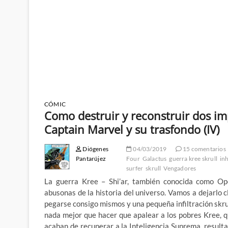
CÓMIC
Como destruir y reconstruir dos im
Captain Marvel y su trasfondo (IV)
Diógenes
04/03/2019
15 comentarios
Pantarújez
Four
Galactus
guerra kree skrull
in
surfer
skrull
Vengadores
La guerra Kree – Shi’ar, también conocida como Op
abusonas de la historia del universo. Vamos a dejarlo c
pegarse consigo mismos y una pequeña infiltración skrul
nada mejor que hacer que apalear a los pobres Kree, q
acaban de recuperar a la Inteligencia Suprema, resulta