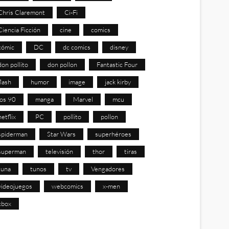
Chris Claremont
Ci-Fi
Ciencia Ficción
cine
comics
cómic
DC
dc comics
disney
don pollito
don pollon
Fantastic Four
flash
humor
image
jack kirby
los 90
manga
Marvel
mcu
netflix
PC
pollito
pollon
spiderman
Star Wars
superhéroes
superman
televisión
thor
tiras
tuna
tunos
tv
Vengadores
videojuegos
webcomics
x-men
xbox