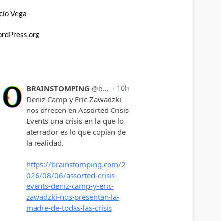
cío Vega
rdPress.org