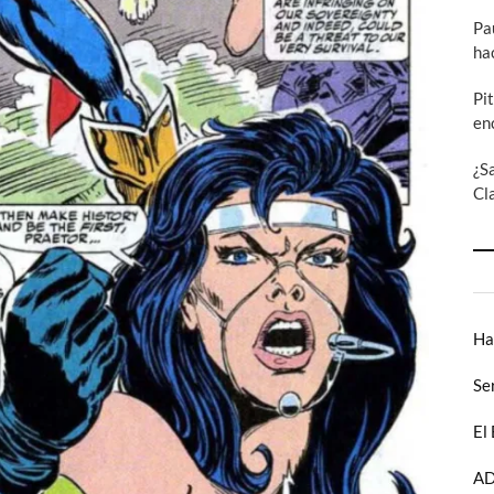
Pa
ha
Pi
en
¿S
Cl
Ha
Se
El
AD