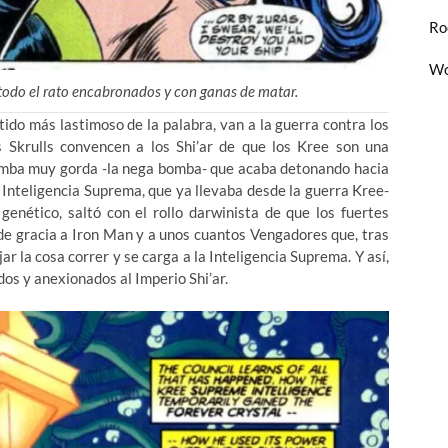
Ro
Wo
todo el rato encabronados y con ganas de matar.
tido más lastimoso de la palabra, van a la guerra contra los
s Skrulls convencen a los Shi’ar de que
los Kree son una
bomba muy gorda -la nega bomba- que acaba detonando hacia
La Inteligencia Suprema, que ya llevaba desde la guerra Kree-
 genético, saltó con el rollo darwinista de que los fuertes
a de gracia a Iron Man y a unos cuantos Vengadores que, tras
r la cosa correr y se carga a la Inteligencia Suprema. Y así,
dos y anexionados al Imperio Shi’ar.