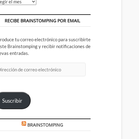
chivos
RECIBE BRAINSTOMPING POR EMAIL
troduce tu correo electrónico para suscribirte
este Brainstomping y recibir notificaciones de
evas entradas.
rección
rreo
ectrónico
Suscribir
BRAINSTOMPING