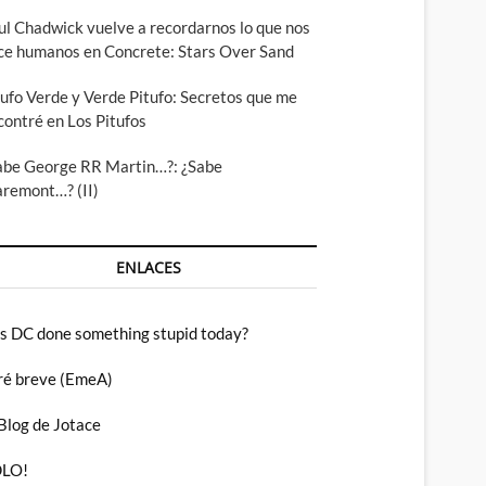
ul Chadwick vuelve a recordarnos lo que nos
ce humanos en Concrete: Stars Over Sand
tufo Verde y Verde Pitufo: Secretos que me
contré en Los Pitufos
abe George RR Martin…?: ¿Sabe
aremont…? (II)
ENLACES
s DC done something stupid today?
ré breve (EmeA)
 Blog de Jotace
LO!