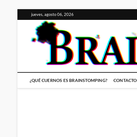
Saltar
jueves, agosto 06, 2026
al
contenido
¿QUÉ CUERNOS ES BRAINSTOMPING?
CONTACTO