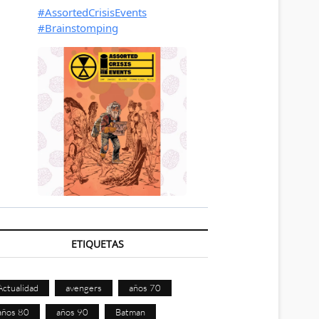
ETIQUETAS
Actualidad
avengers
años 70
años 80
años 90
Batman