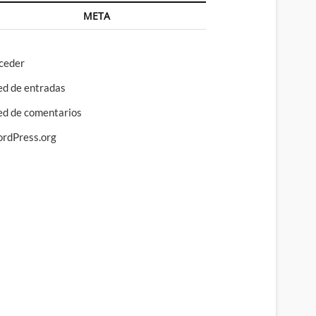
META
ceder
ed de entradas
ed de comentarios
rdPress.org