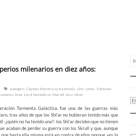
perios milenarios en diez años:
avengers
Captain Marvel y su trasfondo
cine
cómic
Fantastic
humanos
kree
Los 4 fantásticos
Marvel
mcu
silver
Ca
eración Tormenta Galáctica, fue una de las guerras más
laro, tras años de que los Shi’ar no hubieran tenido más que
l -¿quién no ha tenido una?- los Shi’ar deciden que no tienen
ue acaban de perder su guerra con los Skrull y que, aunque
 que hasta ella misma está en contra de ellos porque «es lo