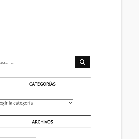
n
ú
Buscar
…
CATEGORÍAS
tegorías
ARCHIVOS