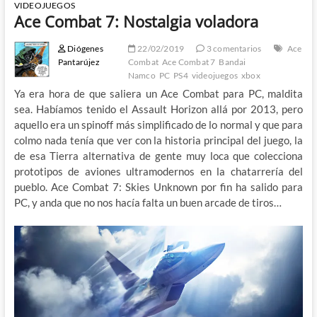
VIDEOJUEGOS
Ace Combat 7: Nostalgia voladora
Diógenes
22/02/2019
3 comentarios
Ace
Pantarújez
Combat
Ace Combat 7
Bandai
Namco
PC
PS4
videojuegos
xbox
Ya era hora de que saliera un Ace Combat para PC, maldita
sea. Habíamos tenido el Assault Horizon allá por 2013, pero
aquello era un spinoff más simplificado de lo normal y que para
colmo nada tenía que ver con la historia principal del juego, la
de esa Tierra alternativa de gente muy loca que colecciona
prototipos de aviones ultramodernos en la chatarrería del
pueblo. Ace Combat 7: Skies Unknown por fin ha salido para
PC, y anda que no nos hacía falta un buen arcade de tiros…