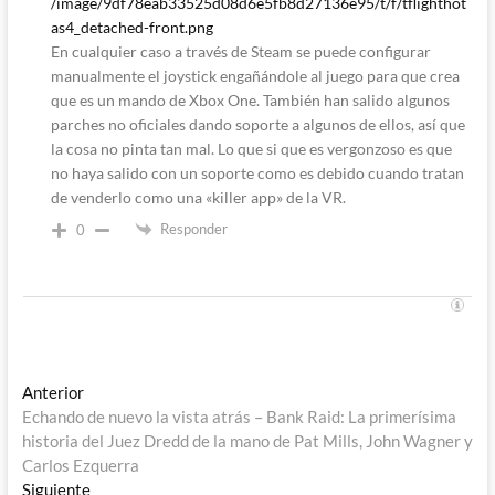
/image/9df78eab33525d08d6e5fb8d27136e95/t/f/tflighthot
as4_detached-front.png
En cualquier caso a través de Steam se puede configurar
manualmente el joystick engañándole al juego para que crea
que es un mando de Xbox One. También han salido algunos
parches no oficiales dando soporte a algunos de ellos, así que
la cosa no pinta tan mal. Lo que si que es vergonzoso es que
no haya salido con un soporte como es debido cuando tratan
de venderlo como una «killer app» de la VR.
Responder
0
Navegación
Entrada
Anterior
anterior:
Echando de nuevo la vista atrás – Bank Raid: La primerísima
de
historia del Juez Dredd de la mano de Pat Mills, John Wagner y
entradas
Carlos Ezquerra
Entrada
Siguiente