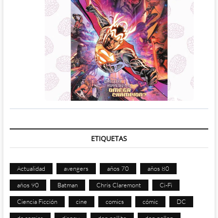
ETIQUETAS
Actualidad
avengers
años 70
años 80
años 90
Batman
Chris Claremont
Ci-Fi
Ciencia Ficción
cine
comics
cómic
DC