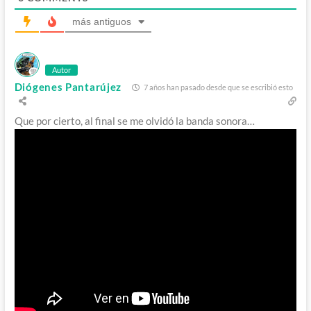
más antiguos
Autor
Diógenes Pantarújez
7 años han pasado desde que se escribió esto
Que por cierto, al final se me olvidó la banda sonora…