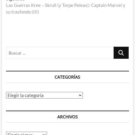
siguiente:
Las Guerras Kree – Skrull (y Torpe Peleas): Captain Marvel y
su trasfondo (III)
Buscar
…
CATEGORÍAS
Categorías
ARCHIVOS
Archivos