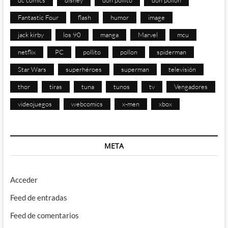
dc comics
disney
don pollito
don pollon
Fantastic Four
flash
humor
image
jack kirby
los 90
manga
Marvel
mcu
netflix
PC
pollito
pollon
spiderman
Star Wars
superhéroes
superman
televisión
thor
tiras
tuna
tunos
tv
Vengadores
videojuegos
webcomics
x-men
xbox
META
Acceder
Feed de entradas
Feed de comentarios