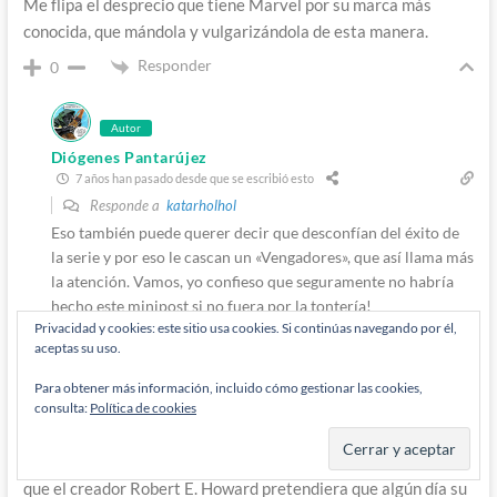
Me flipa el desprecio que tiene Marvel por su marca más
conocida, que mándola y vulgarizándola de esta manera.
Responder
0
Autor
Diógenes Pantarújez
7 años han pasado desde que se escribió esto
Responde a
katarholhol
Eso también puede querer decir que desconfían del éxito de
la serie y por eso le cascan un «Vengadores», que así llama más
la atención. Vamos, yo confieso que seguramente no habría
hecho este minipost si no fuera por la tontería!
Privacidad y cookies: este sitio usa cookies. Si continúas navegando por él,
Responder
0
aceptas su uso.
Para obtener más información, incluido cómo gestionar las cookies,
consulta:
Política de cookies
iluvendure
7 años han pasado desde que se escribió esto
Moralmente, a mi esto no me parece demasiado bien: No creo
que el creador Robert E. Howard pretendiera que algún día su