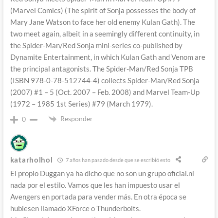
(Marvel Comics) (The spirit of Sonja possesses the body of
Mary Jane Watson to face her old enemy Kulan Gath). The
two meet again, albeit in a seemingly different continuity, in
the Spider-Man/Red Sonja mini-series co-published by
Dynamite Entertainment, in which Kulan Gath and Venom are
the principal antagonists. The Spider-Man/Red Sonja TPB
(ISBN 978-0-78-512744-4) collects Spider-Man/Red Sonja
(2007) #1 – 5 (Oct. 2007 – Feb. 2008) and Marvel Team-Up
(1972 – 1985 1st Series) #79 (March 1979).
Responder
0
katarholhol
7 años han pasado desde que se escribió esto
El propio Duggan ya ha dicho que no son un grupo oficial.ni
nada por el estilo. Vamos que les han impuesto usar el
Avengers en portada para vender más. En otra época se
hubiesen llamado XForce o Thunderbolts.