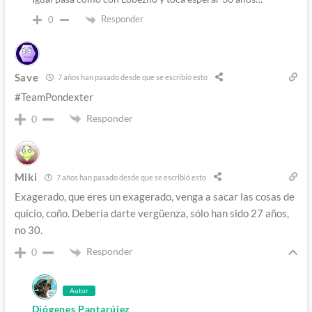
Responder
0
Save
7 años han pasado desde que se escribió esto
#TeamPondexter
Responder
0
Miki
7 años han pasado desde que se escribió esto
Exagerado, que eres un exagerado, venga a sacar las cosas de
quicio, coño. Debería darte vergüenza, sólo han sido 27 años,
no 30.
Responder
0
Autor
Diógenes Pantarújez