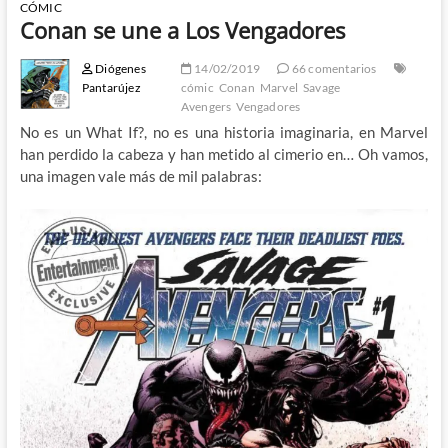
CÓMIC
Conan se une a Los Vengadores
Diógenes
14/02/2019
66 comentarios
Pantarújez
cómic
Conan
Marvel
Savage
Avengers
Vengadores
No es un What If?, no es una historia imaginaria, en Marvel
han perdido la cabeza y han metido al cimerio en… Oh vamos,
una imagen vale más de mil palabras: