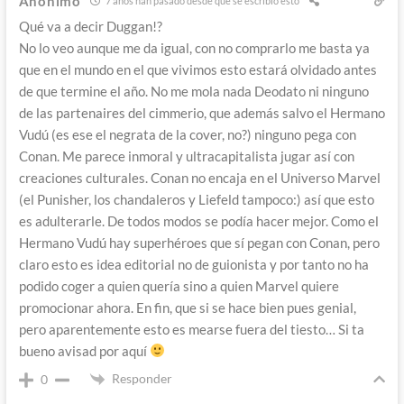
Anónimo
7 años han pasado desde que se escribió esto
Qué va a decir Duggan!?
No lo veo aunque me da igual, con no comprarlo me basta ya
que en el mundo en el que vivimos esto estará olvidado antes
de que termine el año. No me mola nada Deodato ni ninguno
de las partenaires del cimmerio, que además salvo el Hermano
Vudú (es ese el negrata de la cover, no?) ninguno pega con
Conan. Me parece inmoral y ultracapitalista jugar así con
creaciones culturales. Conan no encaja en el Universo Marvel
(el Punisher, los chandaleros y Liefeld tampoco:) así que esto
es adulterarle. De todos modos se podía hacer mejor. Como el
Hermano Vudú hay superhéroes que sí pegan con Conan, pero
claro esto es idea editorial no de guionista y por tanto no ha
podido coger a quien quería sino a quien Marvel quiere
promocionar ahora. En fin, que si se hace bien pues genial,
pero aparentemente esto es mearse fuera del tiesto… Si ta
bueno avisad por aquí
Responder
0