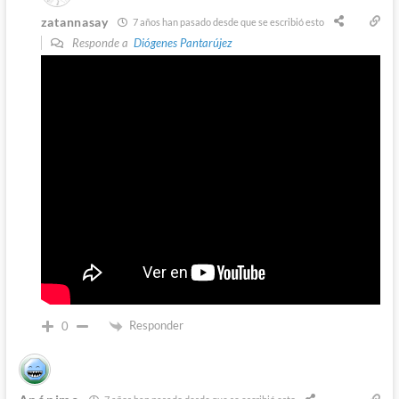
zatannasay
7 años han pasado desde que se escribió esto
Responde a
Diógenes Pantarújez
Responder
0