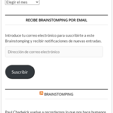
Archivos
RECIBE BRAINSTOMPING POR EMAIL
Introduce tu correo electrónico para suscribirte a este
Brainstomping y recibir notificaciones de nuevas entradas.
Dirección
de
correo
electrónico
Suscribir
BRAINSTOMPING
Paul Chadwick vuelve a recordarnos lo que nos hace humanos