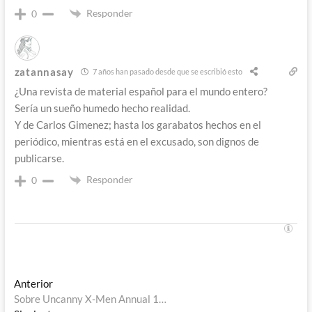
Responder
0
zatannasay
7 años han pasado desde que se escribió esto
¿Una revista de material español para el mundo entero?
Sería un sueño humedo hecho realidad.
Y de Carlos Gimenez; hasta los garabatos hechos en el
periódico, mientras está en el excusado, son dignos de
publicarse.
Responder
0
Navegación
Entrada
Anterior
anterior:
Sobre Uncanny X-Men Annual 1…
de