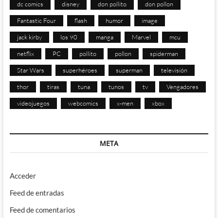
dc comics
disney
don pollito
don pollon
Fantastic Four
flash
humor
image
jack kirby
los 90
manga
Marvel
mcu
netflix
PC
pollito
pollon
spiderman
Star Wars
superhéroes
superman
televisión
thor
tiras
tuna
tunos
tv
Vengadores
videojuegos
webcomics
x-men
xbox
META
Acceder
Feed de entradas
Feed de comentarios