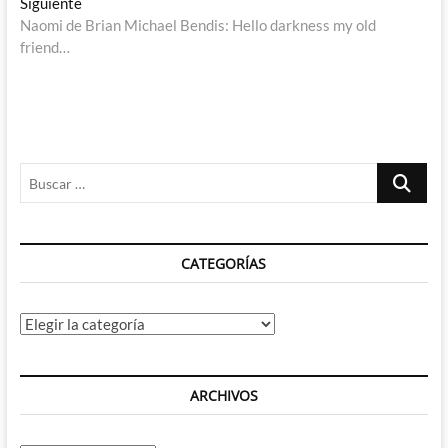
Entrada
Siguiente
entradas
siguiente:
Naomi de Brian Michael Bendis: Hello darkness my old
friend…
Buscar
…
CATEGORÍAS
Categorías
ARCHIVOS