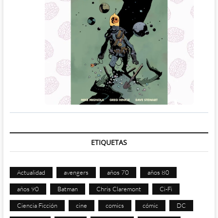
ETIQUETAS
Actualidad
avengers
años 70
años 80
años 90
Batman
Chris Claremont
Ci-Fi
Ciencia Ficción
cine
comics
cómic
DC