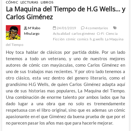
CÓMIC
LECTURAS
LIBROS
La Maquina del Tiempo de H.G Wells… y
Carlos Giménez
M'Rabo
24/01/2019
4 comentarios
Mhulargo
Actualidad
carlos giménez
Ci-Fi
Ciencia
Ficción
cómic
comics
h.g.wells
La Maquina
del Tiempo
Hoy toca hablar de clásicos por partida doble. Por un lado
tenemos a todo un veterano, y uno de nuestros mejores
autores de cómic con mayúsculas, como Carlos Giménez en
uno de sus trabajos mas recientes. Y por otro lado tenemos a
otro clásico, esta vez dentro del genero literario, como el
grandísimo H.G Wells, de quien Carlos Giménez adapta aquí
una de sus historias mas populares, La Maquina del Tiempo.
Una combinación de enorme talento por ambos lados que ha
dado lugar a una obra que no solo es tremendamente
respetuosa con el libro original, sino que es ademas un cómic
apasionante en el que Giménez da buena prueba de que por el
no parecen pasar los años mas que para hacerle mejorar.