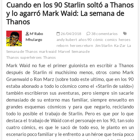
Cuando en los 90 Starlin soltó a Thanos
y lo agarró Mark Waid: La semana de
Thanos
M'Rabo
26/04/2018
38 comentarios
Mhulargo
andy kubert
años 90
cómic
comics
heroes
reborn
heroes return
Jim Starlin
Ka-Zar
La
Semana de Thanos
mark waid
Marvel
Semana de
Thanos
superhéroes
Thanos
Mark Waid no fue el primer guionista en escribir a Thanos
después de Starlin ni muchísimo menos, otros como Mark
Gruenwald o Ron Marz (sobre todo este ultimo, que en los 90
estaba abonado a todo lo cósmico como el «Starlin de saldo»)
también escribieron sus aventuras, pero siempre sin sacarle
demasiado de su entorno mas familiar, siempre envuelto en
grandes esquemas cósmicos y para que negarlo, reciclando
todo lo posible el trabajo de Starlin. Pero es que por lo que
destaca el trabajo de Waid con el personaje en los 90, tan solo
cuatro cómics, es que le sacó de todo eso, le planto en un
escenario poco familiar y le enfrento a un héroe que tenia poco