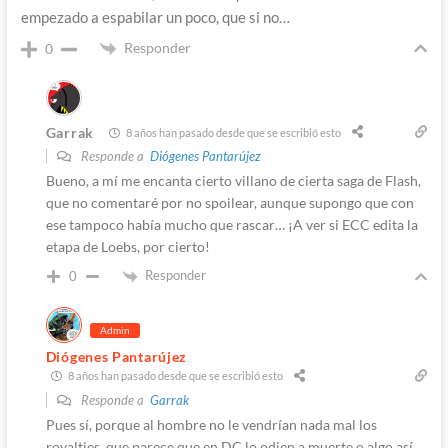
empezado a espabilar un poco, que si no…
Responder
0
Garrak
8 años han pasado desde que se escribió esto
Responde a
Diógenes Pantarújez
Bueno, a mí me encanta cierto villano de cierta saga de Flash,
que no comentaré por no spoilear, aunque supongo que con
ese tampoco había mucho que rascar… ¡A ver si ECC edita la
etapa de Loebs, por cierto!
Responder
0
Admin
Diógenes Pantarújez
8 años han pasado desde que se escribió esto
Responde a
Garrak
Pues sí, porque al hombre no le vendrían nada mal los
royalties, que parece que en DC lo odien a muerte o algo así.