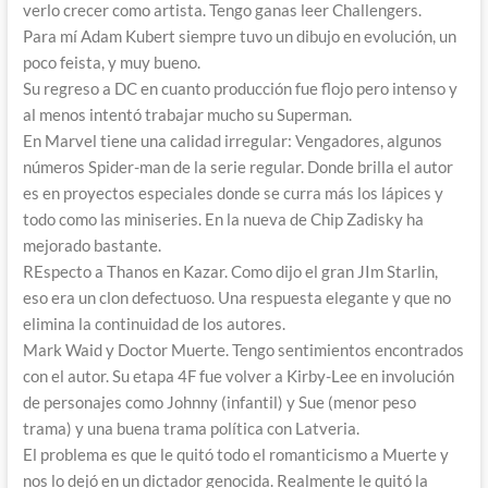
verlo crecer como artista. Tengo ganas leer Challengers.
Para mí Adam Kubert siempre tuvo un dibujo en evolución, un
poco feista, y muy bueno.
Su regreso a DC en cuanto producción fue flojo pero intenso y
al menos intentó trabajar mucho su Superman.
En Marvel tiene una calidad irregular: Vengadores, algunos
números Spider-man de la serie regular. Donde brilla el autor
es en proyectos especiales donde se curra más los lápices y
todo como las miniseries. En la nueva de Chip Zadisky ha
mejorado bastante.
REspecto a Thanos en Kazar. Como dijo el gran JIm Starlin,
eso era un clon defectuoso. Una respuesta elegante y que no
elimina la continuidad de los autores.
Mark Waid y Doctor Muerte. Tengo sentimientos encontrados
con el autor. Su etapa 4F fue volver a Kirby-Lee en involución
de personajes como Johnny (infantil) y Sue (menor peso
trama) y una buena trama política con Latveria.
El problema es que le quitó todo el romanticismo a Muerte y
nos lo dejó en un dictador genocida. Realmente le quitó la