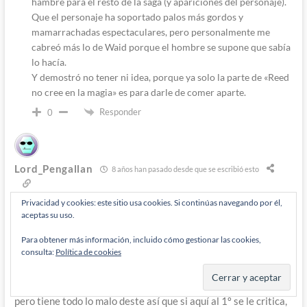
hambre para el resto de la saga (y apariciones del personaje).
Que el personaje ha soportado palos más gordos y
mamarrachadas espectaculares, pero personalmente me
cabreó más lo de Waid porque el hombre se supone que sabía
lo hacía.
Y demostró no tener ni idea, porque ya solo la parte de «Reed
no cree en la magia» es para darle de comer aparte.
Responder
0
Lord_Pengallan
8 años han pasado desde que se escribió esto
Privacidad y cookies: este sitio usa cookies. Si continúas navegando por él,
aceptas su uso.
Bueno yo sé que hay 3 pero sólo soy capaz de distinguir al 1º.
Veo las diferencias entre los otros 2 pero no sé quién es Adam
Para obtener más información, incluido cómo gestionar las cookies,
y quién es Andy y quién es el encumbrado (sé que uno de los 2
consulta:
Política de cookies
es menos apreciado). Así que me corrijo. El Kubert destos
cómics es un mal dibujante, ahí y ahora. Es mejor que J. Lee
pero tiene todo lo malo deste así que si aquí al 1º se le critica,