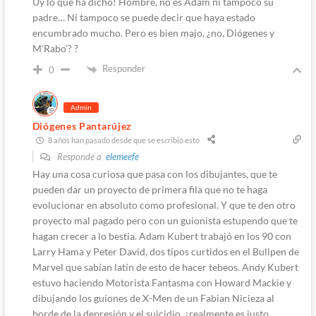
Uy lo que ha dicho! Hombre, no es Adam ni tampoco su
padre… Ni tampoco se puede decir que haya estado
encumbrado mucho. Pero es bien majo, ¿no, Diógenes y
M’Rabo’? ?
Responder
0
Admin
Diógenes Pantarújez
8 años han pasado desde que se escribió esto
Responde a
elemeefe
Hay una cosa curiosa que pasa con los dibujantes, que te
pueden dar un proyecto de primera fila que no te haga
evolucionar en absoluto como profesional. Y que te den otro
proyecto mal pagado pero con un guionista estupendo que te
hagan crecer a lo bestia. Adam Kubert trabajó en los 90 con
Larry Hama y Peter David, dos tipos curtidos en el Bullpen de
Marvel que sabían latín de esto de hacer tebeos. Andy Kubert
estuvo haciendo Motorista Fantasma con Howard Mackie y
dibujando los guiones de X-Men de un Fabian Nicieza al
borde de la depresión y el suicidio, ¿realmente es justo