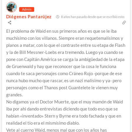
Admin
Diógenes Pantarújez
8 años han pasado desde que se escribió esto
El problema de Waid en sus primeros años es que se le iba
muchísimo con los villanos. Siempre eran requetemalísimos y
planos a matar, con lo que el contraste entre su etapa de Flash
y la de Bill Messner-Loebs era tremendo. Luego ya cuando se
pone con Capitán América se carga la ambigüedad de la etapa
de Gruenwald y hay que reconocer que la cosa le funciona
cuando te saca personajes como Cráneo Rojo -porque de ese
nunca hubo mucho que rascar, es un nazi malísimo y ya- pero
personajes como el Thanos post Guantelete le vienen muy
grandes.
No digamos ya el Doctor Muerte, que el muy mamón de Waid
iba por ahi dando entrevistas diciendo que todo eso que se
habían «inventado» Stern y Byrne era todo fachada y que en
realidad el tío era el mismísimo diablo.
Vete al cuerno Waid, menos mal que con los años has