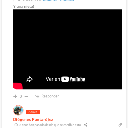
Y una nieta!
Responder
0
Admin
Diógenes Pantarújez
8 años han pasado desde que se escribió esto