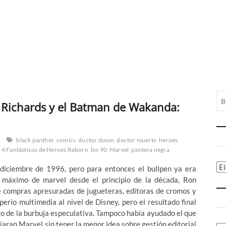
 Richards y el Batman de Wakanda:
black panther
comics
doctor doom
doctor muerte
heroes
 4 Fantásticos de Heroes Reborn
los 90
Marvel
pantera negra
Ca
diciembre de 1996, pero para entonces el bullpen ya era
o máximo de marvel desde el principio de la década, Ron
 de compras apresuradas de jugueteras, editoras de cromos y
perio multimedia al nivel de Disney, pero el resultado final
ro de la burbuja especulativa. Tampoco había ayudado el que
ran Marvel sin tener la menor idea sobre gestión editorial