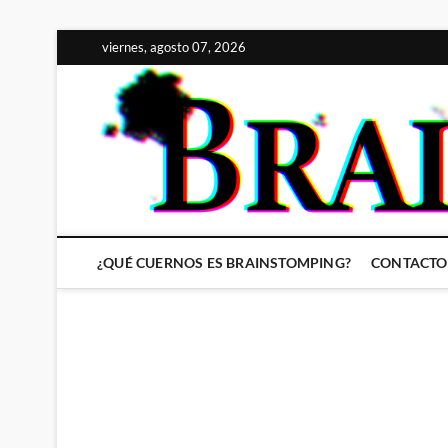
Saltar
viernes, agosto 07, 2026
al
contenido
¿QUÉ CUERNOS ES BRAINSTOMPING?
CONTACTO