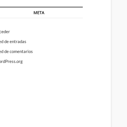
META
ceder
ed de entradas
ed de comentarios
rdPress.org