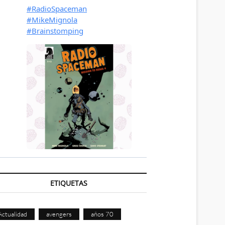
ETIQUETAS
Actualidad
avengers
años 70