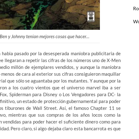
Ro
Wo
 Ben y Johnny tenían mejores cosas que hacer…
a habia pasado por la desesperada maniobra publicitaria de
e llegaran a repetir las cifras de los números
uno de X-Men
 medio millón de ejemplares vendidos, y aunque la maniobra
o menos de cara al exterior sus cifras consiguieron maquillar
rial que sólo se aguantaba por los mutantes. Y aunque por la
ron a los cuatro vientos que el universo marvel iba a ser
a Fox, Spiderman para Disney o Los Vengadores para DC- la
finitivo, un estado de protección gubernamental para poder
os tiburones de Wall Street. Así, el famoso Chapter 11 se
tuvo, mientras que sus compras de los años locos como la
n vendidas para poder hacer el suficiente dinero como para
idad. Pero claro, si algo dejaba claro esta bancarrota es que