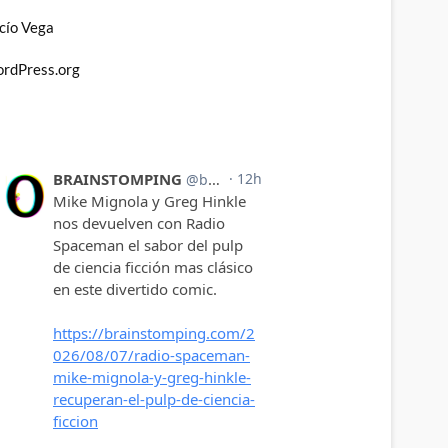
cío Vega
rdPress.org