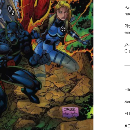
Pa
ha
Pi
en
¿S
Cl
Ha
Se
El
AD