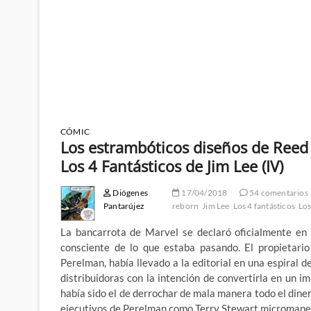
CÓMIC
Los estrambóticos diseños de Reed
Los 4 Fantásticos de Jim Lee (IV)
Diógenes
17/04/2018
54 comentarios
Pantarújez
reborn
Jim Lee
Los 4 fantásticos
Los
La bancarrota de Marvel se declaró oficialmente en 
consciente de lo que estaba pasando. El propietari
Perelman, había llevado a la editorial en una espiral
distribuidoras con la intención de convertirla en un im
había sido el de derrochar de mala manera todo el dine
ejecutivos de Perelman como Terry Stewart micromaneja