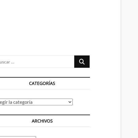
n
ú
Buscar
…
CATEGORÍAS
tegorías
ARCHIVOS