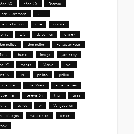
años 80
años 90
Batman
Chris Claremont
Ci-Fi
Ciencia Ficción
cine
comics
cómic
DC
dc comics
disney
don pollito
don pollon
Fantastic Four
flash
humor
image
jack kirby
los 90
manga
Marvel
mcu
netflix
PC
pollito
pollon
spiderman
Star Wars
superhéroes
superman
televisión
thor
tiras
tuna
tunos
tv
Vengadores
videojuegos
webcomics
x-men
xbox