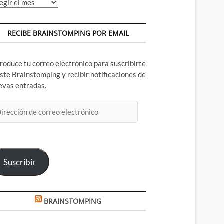
chivos
RECIBE BRAINSTOMPING POR EMAIL
troduce tu correo electrónico para suscribirte
este Brainstomping y recibir notificaciones de
evas entradas.
rección
rreo
ectrónico
Suscribir
BRAINSTOMPING