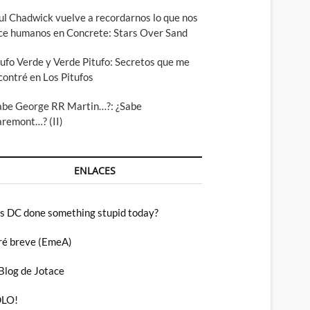
ul Chadwick vuelve a recordarnos lo que nos
ce humanos en Concrete: Stars Over Sand
tufo Verde y Verde Pitufo: Secretos que me
contré en Los Pitufos
abe George RR Martin…?: ¿Sabe
aremont…? (II)
ENLACES
s DC done something stupid today?
ré breve (EmeA)
 Blog de Jotace
LO!