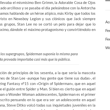
o llevaba el mismísimo Ben Grimm, la Adorable Cosa de Ojos
ado arcilloso y se pasaba el día peleándose con la Antorcha
amos hablando de un héroe atípico, más Kirby que todos los
isto en Newsboy Legion y sus clónicos que Jack siempre
Ac
us grupos, Stan Lee no se cortó un pelo para dejar que lo
 máximo, dándole el máximo protagonismo y convirtiéndolo en
Fe
Fe
Wo
e los supergrupos, Spiderman suponía lo mismo para
vida provada importaba casi más que la pública.
ción de principios de los sesenta, a la que sería la mascota
nes de Stan Lee -aunque hay gente que tiene sus dudas-, el
ng Fantasy nº15 con «Origin of Spiderman», que en aquel
 el guión entre Spider y Man. Si bien es cierto que en aquel
man o Wonder Woman adolescentes, Spiderman es el primer
scrito pensando en lo que era ser un adolescente en aquel
na, Steve Ditko volcó todas sus inquietudes juveniles en la