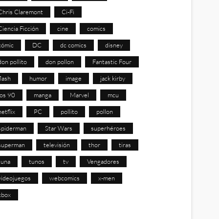
Chris Claremont
Ci-Fi
Ciencia Ficción
cine
comics
cómic
DC
dc comics
disney
don pollito
don pollon
Fantastic Four
flash
humor
image
jack kirby
los 90
manga
Marvel
mcu
netflix
PC
pollito
pollon
spiderman
Star Wars
superhéroes
superman
televisión
thor
tiras
tuna
tunos
tv
Vengadores
videojuegos
webcomics
x-men
xbox