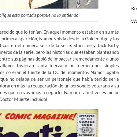
Ro
plique esta portada porque no la entiendo.
Wo
n merecido que lo tenían. En aquel momento estaban en su más
u primera aparición, Namor
volvía desde la Golden Age y los
ticos en el número seis de la serie. Stan Lee y Jack Kirby
eros de la serie, pero las historias que estaban planteando
o entre sus páginas debió de impactar tremendamente a unos
illanos tuvieran tanta fuerza y no fueran unos simples
os no eran el fuerte de la DC del momento-. Namor jugaba
orque no dejaba de ser un personaje que había tenido serie
aloraron más la recuperación de un personaje veterano y su
ro es que no vayamos a negarlo, Namor era mil veces mejor
¡Doctor Muerte incluido!