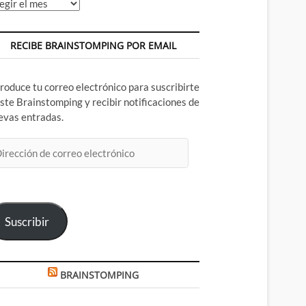
chivos
RECIBE BRAINSTOMPING POR EMAIL
troduce tu correo electrónico para suscribirte
este Brainstomping y recibir notificaciones de
evas entradas.
rección
rreo
ectrónico
Suscribir
BRAINSTOMPING