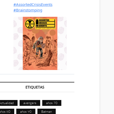
ETIQUETAS
Actualidad
avengers
años 70
años 80
años 90
Batman