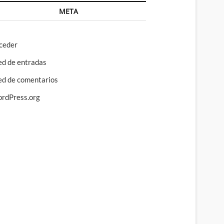
META
ceder
ed de entradas
ed de comentarios
rdPress.org