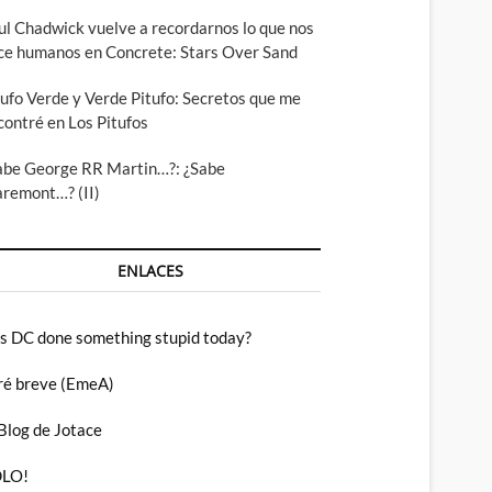
ul Chadwick vuelve a recordarnos lo que nos
ce humanos en Concrete: Stars Over Sand
tufo Verde y Verde Pitufo: Secretos que me
contré en Los Pitufos
abe George RR Martin…?: ¿Sabe
aremont…? (II)
ENLACES
s DC done something stupid today?
ré breve (EmeA)
 Blog de Jotace
LO!