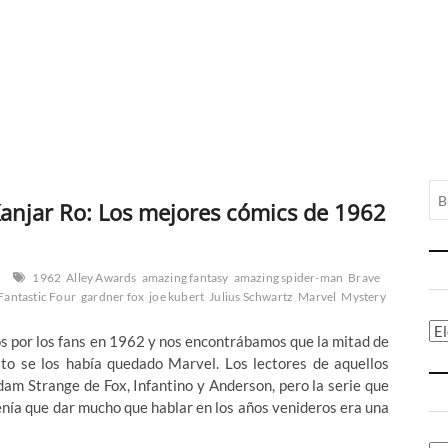
 Kanjar Ro: Los mejores cómics de 1962
1962
Alley Awards
amazing fantasy
amazing spider-man
Brave
Fantastic Four
gardner fox
joe kubert
Julius Schwartz
Marvel
Mystery
Ca
s por los fans en 1962 y nos encontrábamos que la mitad de
sto se los había quedado Marvel. Los lectores de aquellos
m Strange de Fox, Infantino y Anderson, pero la serie que
enía que dar mucho que hablar en los años venideros era una