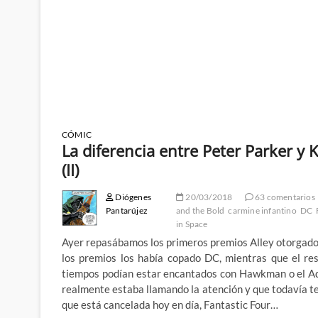
CÓMIC
La diferencia entre Peter Parker y
(II)
Diógenes
20/03/2018
63 comentarios
Pantarújez
and the Bold
carmine infantino
DC
in Space
Ayer repasábamos los primeros premios Alley otorgado
los premios los había copado DC, mientras que el re
tiempos podían estar encantados con Hawkman o el Ada
realmente estaba llamando la atención y que todavía t
que está cancelada hoy en día, Fantastic Four…