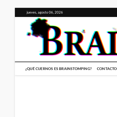
Saltar
jueves, agosto 06, 2026
al
contenido
¿QUÉ CUERNOS ES BRAINSTOMPING?
CONTACTO