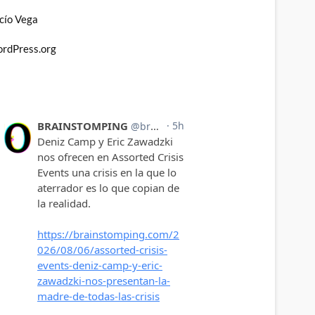
cío Vega
rdPress.org