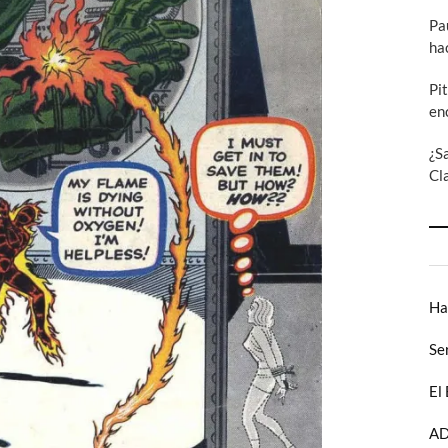
Pa
ha
Pi
en
¿S
Cl
Ha
Se
El
AD