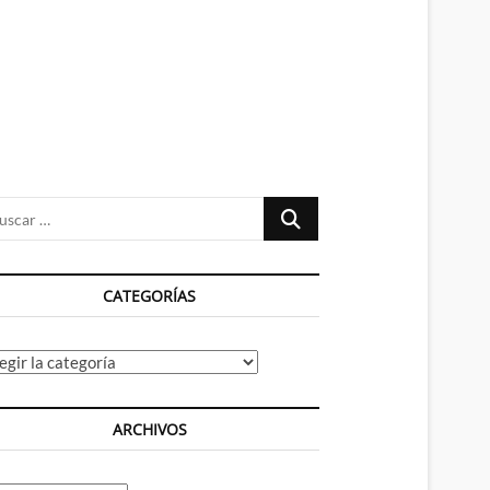
n
ú
Buscar
…
CATEGORÍAS
tegorías
ARCHIVOS