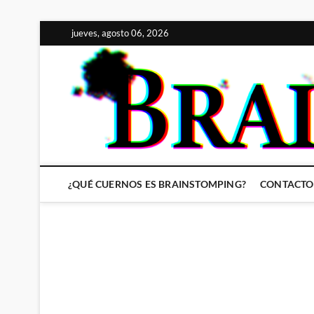
Saltar
jueves, agosto 06, 2026
al
contenido
¿QUÉ CUERNOS ES BRAINSTOMPING?
CONTACTO