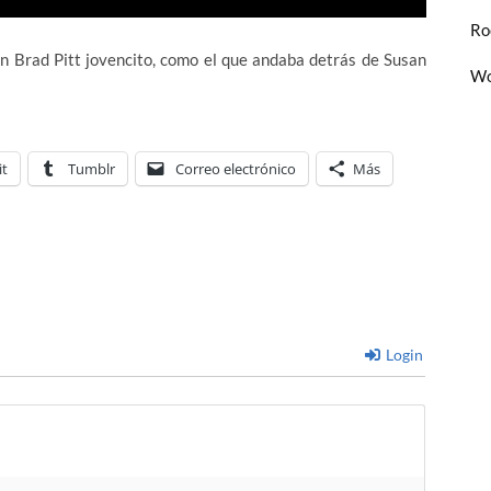
Ro
un Brad Pitt jovencito, como el que andaba detrás de Susan
Wo
it
Tumblr
Correo electrónico
Más
Login