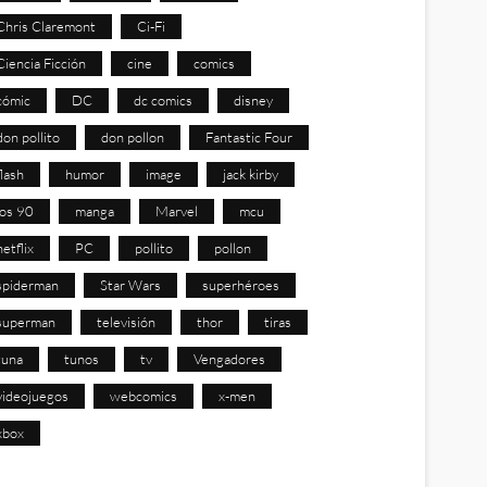
Chris Claremont
Ci-Fi
Ciencia Ficción
cine
comics
cómic
DC
dc comics
disney
don pollito
don pollon
Fantastic Four
flash
humor
image
jack kirby
los 90
manga
Marvel
mcu
netflix
PC
pollito
pollon
spiderman
Star Wars
superhéroes
superman
televisión
thor
tiras
tuna
tunos
tv
Vengadores
videojuegos
webcomics
x-men
xbox