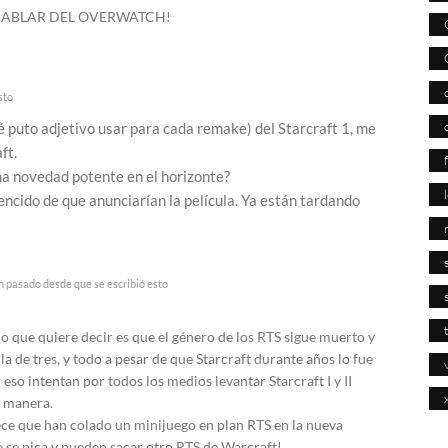
 HABLAR DEL OVERWATCH!
sto
é puto adjetivo usar para cada remake) del Starcraft 1, me
ft.
na novedad potente en el horizonte?
cido de que anunciarían la película. Ya están tardando
n pasado desde que se escribió esto
 que quiere decir es que el género de los RTS sigue muerto y
la de tres, y todo a pesar de que Starcraft durante años lo fue
 eso intentan por todos los medios levantar Starcraft I y II
y manera.
rece que han colado un minijuego en plan RTS en la nueva
e se pica y pueden sacar otro RTS de Warcraft!