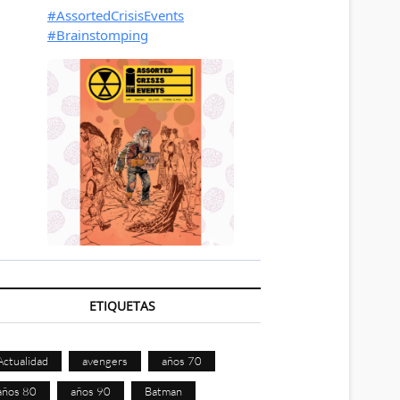
ETIQUETAS
Actualidad
avengers
años 70
años 80
años 90
Batman