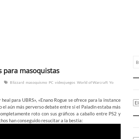
s para masoquistas
Blizzard
masoquismo
PC
videojuegos
World of Warcraft
Yo
y heal para UBRS», «Enano Rogue se ofrece para la instance
Ca
 o el aún más perverso debate entre si el Paladin estaba más
completamente roto con sus gráficos a caballo entre PS2 y
chos han conseguido resucitar a la bestia: