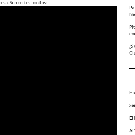
cosa. Son cortos bonitos:
Pa
ha
Pi
en
¿S
Cl
Ha
Se
El
AD