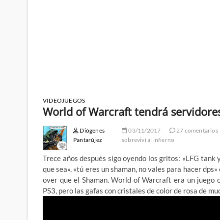
VIDEOJUEGOS
World of Warcraft tendrá servidore
Diógenes
03/11/2017
27 comentarios
Pantarújez
sobreviví al infierno
Trece años después sigo oyendo los gritos: «LFG tank 
que sea», «tú eres un shaman, no vales para hacer dps»
over que el Shaman. World of Warcraft era un juego 
PS3, pero las gafas con cristales de color de rosa de mu