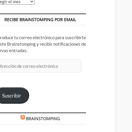
chivos
RECIBE BRAINSTOMPING POR EMAIL
troduce tu correo electrónico para suscribirte
este Brainstomping y recibir notificaciones de
evas entradas.
rección
rreo
ectrónico
Suscribir
BRAINSTOMPING