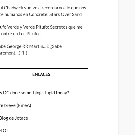
ul Chadwick vuelve a recordarnos lo que nos
ce humanos en Concrete: Stars Over Sand
tufo Verde y Verde Pitufo: Secretos que me
contré en Los Pitufos
abe George RR Martin…?: ¿Sabe
aremont…? (II)
ENLACES
s DC done something stupid today?
ré breve (EmeA)
 Blog de Jotace
LO!