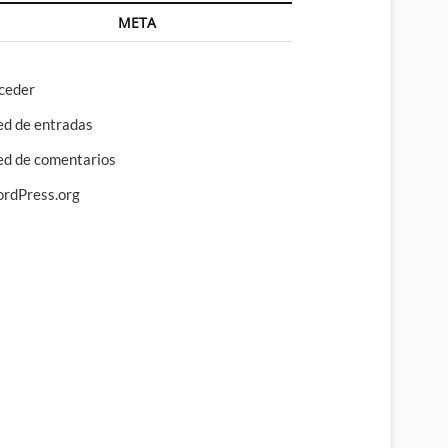
META
ceder
ed de entradas
ed de comentarios
rdPress.org