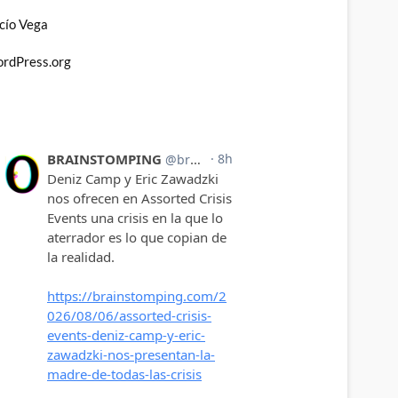
cío Vega
rdPress.org