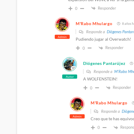
Responder
0
M'Rabo Mhulargo
8 años h
Responde a
Diógenes Pantar
Admin
Pudiendo jugar al Overwatch!
Responder
0
Diógenes Pantarújez
Responde a
M'Rabo Mhu
Autor
A WOLFENSTEIN!
Responder
0
M'Rabo Mhulargo
Responde a
Diógene
Admin
Creo que te has equivo
Respon
0