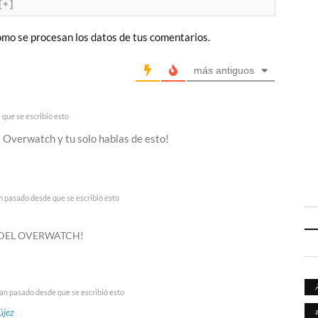
[+]
mo se procesan los datos de tus comentarios.
más antiguos
que se escribió esto
 Overwatch y tu solo hablas de esto!
n pasado desde que se escribió esto
 DEL OVERWATCH!
an pasado desde que se escribió esto
újez