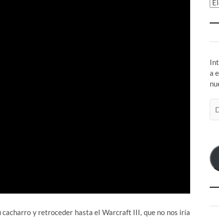
Ar
In
a 
nu
Di
de
co
el
cacharro y retroceder hasta el Warcraft III, que no nos iría