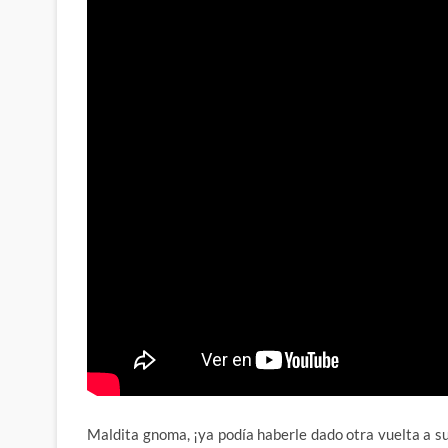
Maldita gnoma, ¡ya podía haberle dado otra vuelta a su 