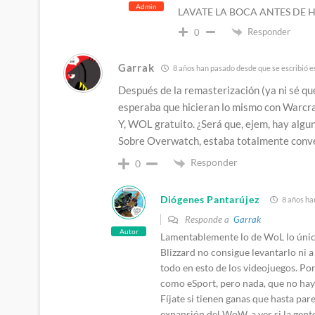
Admin
LAVATE LA BOCA ANTES DE
Responder
0
Garrak
8 años han pasado desde que se escribió e
Después de la remasterización (ya ni sé qu
esperaba que hicieran lo mismo con Warcra
Y, WOL gratuito. ¿Será que, ejem, hay algu
Sobre Overwatch, estaba totalmente conven
Responder
0
Diógenes Pantarújez
8 años ha
Responde a
Garrak
Autor
Lamentablemente lo de WoL lo único
Blizzard no consigue levantarlo ni a 
todo en esto de los videojuegos. Por
como eSport, pero nada, que no ha
Fíjate si tienen ganas que hasta pa
expansión del WoW, a ver si la gent