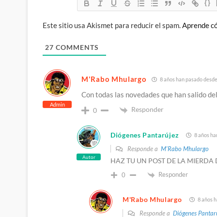
{}
Este sitio usa Akismet para reducir el spam.
Aprende có
27
COMMENTS
M'Rabo Mhulargo
8 años han pasado desde 
Con todas las novedades que han salido del
Admin
Responder
0
Diógenes Pantarújez
8 años ha
Responde a
M'Rabo Mhulargo
Autor
HAZ TU UN POST DE LA MIERDA
Responder
0
M'Rabo Mhulargo
8 años h
Responde a
Diógenes Pantar