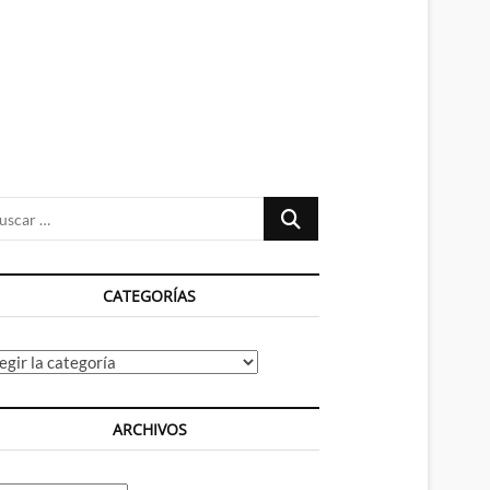
n
ú
Buscar
…
CATEGORÍAS
tegorías
ARCHIVOS