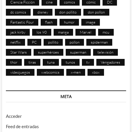
Ciencia Ficción
cine
comics
cómic
DC
dc comics
disney
don pollito
don pollon
Fantastic Four
flash
humor
image
jack kirby
los 90
manga
Marvel
mcu
netflix
PC
pollito
pollon
spiderman
Star Wars
superhéroes
superman
televisión
thor
tiras
tuna
tunos
tv
Vengadores
videojuegos
webcomics
x-men
xbox
META
Acceder
Feed de entradas