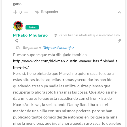
gana.
Responder
0
Autor
M'Rabo Mhulargo
9 años han pasado desde que se escribió esto
Responde a
Diógenes Pantarújez
Pues se supone que esta dibujado tambien
http://www.cbr.com/hickman-dustin-weaver-has-finished-s-
h-i-e-l-d/
Pero si, tiene pinta de que Marvel no quiere sacarlo, que a
estas alturas todas aquellas tramas y secundarios han ido
quedando atras y ya nadie las utiliza, quizas piensen que
recuperarlo ahora solo liaria mas las cosas. Que algo asi me
da a mi que es lo que esta sucediendo con el Iron Fists de
Kaare Andrews, la serie donde Danny Rand iba a ser el
mentor de una niña con sus mismos poderes, pero se han
publicado tantos comics desde entonces en los que a la niña
ni se la menciona, que igual ahora queda raro sacarlo de golpe