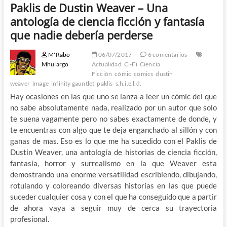
Paklis de Dustin Weaver – Una
antología de ciencia ficción y fantasía
que nadie debería perderse
M'Rabo
06/07/2017
6 comentarios
Mhulargo
Actualidad
Ci-Fi
Ciencia
Ficción
cómic
comics
dustin
weaver
image
infinity gauntlet
paklis
s.h.i.e.l.d.
Hay ocasiones en las que uno se lanza a leer un cómic del que
no sabe absolutamente nada, realizado por un autor que solo
te suena vagamente pero no sabes exactamente de donde, y
te encuentras con algo que te deja enganchado al sillón y con
ganas de mas. Eso es lo que me ha sucedido con el Paklis de
Dustin Weaver, una antología de historias de ciencia ficción,
fantasía, horror y surrealismo en la que Weaver esta
demostrando una enorme versatilidad escribiendo, dibujando,
rotulando y coloreando diversas historias en las que puede
suceder cualquier cosa y con el que ha conseguido que a partir
de ahora vaya a seguir muy de cerca su trayectoria
profesional.