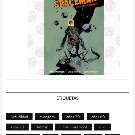
ETIQUETAS
Actualidad
avengers
años 70
años 80
años 90
Batman
Chris Claremont
Ci-Fi