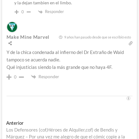
y la dejan tambien en el limbo.
Responder
0
Make Mine Marvel
9 años han pasado desde que se escribió esto
Y de la chica condenada al infierno del Dr Extraño de Waid
tampoco se acuerda nadie.
Qué injusticias siendo la más grande que no haya 4F.
Responder
0
Navegación
Entrada
Anterior
anterior:
Los Defensores (cof,Héroes de Alquiler,cof) de Bendis y
de
Márquez – Por una vez me alegro de que el cómic copie a la