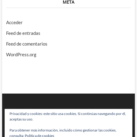
META
Acceder
Feed de entradas
Feed de comentarios
WordPress.org
Privacidad y cookies: este sitio usa cookies. Si continúas navegando por él,
aceptas su uso.
Para obtener más información, incluido cómo gestionar las cookies,
BRAINSTOMPING
| Diseñado por:
Theme Freesia
|
WordPress
| © Todos
consulta:
Política de cookies