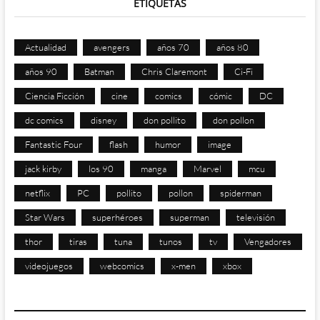
ETIQUETAS
Actualidad
avengers
años 70
años 80
años 90
Batman
Chris Claremont
Ci-Fi
Ciencia Ficción
cine
comics
cómic
DC
dc comics
disney
don pollito
don pollon
Fantastic Four
flash
humor
image
jack kirby
los 90
manga
Marvel
mcu
netflix
PC
pollito
pollon
spiderman
Star Wars
superhéroes
superman
televisión
thor
tiras
tuna
tunos
tv
Vengadores
videojuegos
webcomics
x-men
xbox