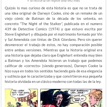
Y la historia se repite una vez mas
Quizás lo mas curioso de esta historia es que no se trata de
una idea original de Darwyn Cooke, sino de un remake de un
viejo cómic de Batman de la década de los setenta, en
concreto “The Night of the Stalker”, publicada en el numero
439 de Detective Comics (1974) y que estuvo escrita por
Steve Englehart y dibujada por el matrimonio formado por Vin
y Sal Amendola con tintas de Dick Giordano. Pero sin querer
desmerecer el trabajo de estos, no hay comparación posible
entre ambas versiones. Mientras que la historia original era
una historia que dejaba claro que Englehart entendía muy bien
a Batman y los Amendola hicieron un trabajo que podemos
calificar de «correcto» (siendo generosos), Darwyn Cooke la
hizo suya en todos los sentidos haciendo gala de esa elegancia
y sutileza que le caracterizaba y que convirtieron esa pequeña
historia olvidada en un clásico moderno con todas las de la ley.