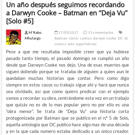
Un año después seguimos recordando
a Darwyn Cooke – Batman en “Deja Vu”
[Solo #5]
M'Rabo
17/05/2017
15 comentarios
Mhulargo
Batman
cómic
comics
darwyn cooke
DC
dc
comics
solo
superhéroes
Pese a que me resultaba imposible creer que ya hubiese
pasado tanto tiempo, el pasado domingo se cumplió un año
desde que Darwyn Cooke nos dejo. Una de esas muertes que
siguen doliendo porque se trataba de alguien a quien aun le
quedaban muchas historias que contar. Pero como digo
siempre en estos casos su trabajo sigue ahí y hará que nunca
sea olvidado, así que como quiero predicar con el ejemplo
vamos a recordar su obra, centrándome esta vez en un trabajo
que quizás no es de lo mas popular pero no por ello es una
“obra menor”. Se trata de “Deja Vu” una historia corta
protagonizada por Batman que se publico en el n.º 5 de Solo,
aquella antología que DC publico hace algo mas de una década
y en la que cada numero estaba dedicado a un único creador.