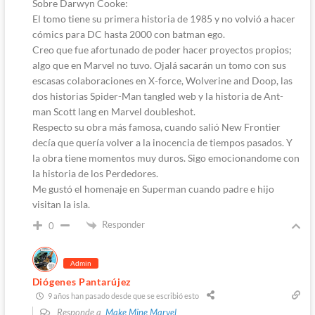
Sobre Darwyn Cooke:
El tomo tiene su primera historia de 1985 y no volvió a hacer
cómics para DC hasta 2000 con batman ego.
Creo que fue afortunado de poder hacer proyectos propios;
algo que en Marvel no tuvo. Ojalá sacarán un tomo con sus
escasas colaboraciones en X-force, Wolverine and Doop, las
dos historias Spider-Man tangled web y la historia de Ant-
man Scott lang en Marvel doubleshot.
Respecto su obra más famosa, cuando salió New Frontier
decía que quería volver a la inocencia de tiempos pasados. Y
la obra tiene momentos muy duros. Sigo emocionandome con
la historia de los Perdedores.
Me gustó el homenaje en Superman cuando padre e hijo
visitan la isla.
Responder
0
Admin
Diógenes Pantarújez
9 años han pasado desde que se escribió esto
Responde a
Make Mine Marvel