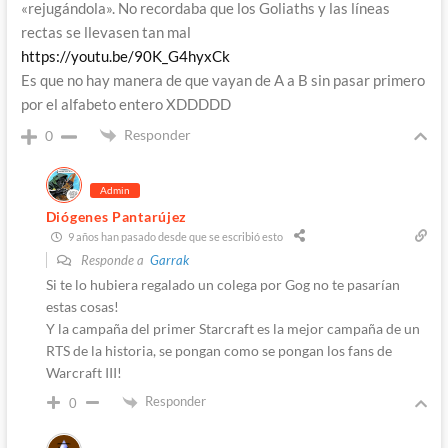
«rejugándola». No recordaba que los Goliaths y las líneas
rectas se llevasen tan mal
https://youtu.be/90K_G4hyxCk
Es que no hay manera de que vayan de A a B sin pasar primero
por el alfabeto entero XDDDDD
Responder
0
Admin
Diógenes Pantarújez
9 años han pasado desde que se escribió esto
Responde a
Garrak
Si te lo hubiera regalado un colega por Gog no te pasarían
estas cosas!
Y la campaña del primer Starcraft es la mejor campaña de un
RTS de la historia, se pongan como se pongan los fans de
Warcraft III!
Responder
0