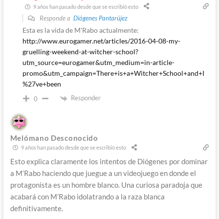
9 años han pasado desde que se escribió esto
Responde a
Diógenes Pantarújez
Esta es la vida de M’Rabo actualmente:
http://www.eurogamer.net/articles/2016-04-08-my-
gruelling-weekend-at-witcher-school?
utm_source=eurogamer&utm_medium=in-article-
promo&utm_campaign=There+is+a+Witcher+School+and+I
%27ve+been
Responder
0
Melómano Desconocido
9 años han pasado desde que se escribió esto
Esto explica claramente los intentos de Diógenes por dominar
a M’Rabo haciendo que juegue a un videojuego en donde el
protagonista es un hombre blanco. Una curiosa paradoja que
acabará con M’Rabo idolatrando a la raza blanca
definitivamente.