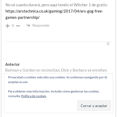
No sé cuanto durará, pero aquí tenéis el Witcher 1 de gratis:
https://arstechnica.co.uk/gaming/2017/04/ars-gog-free-
games-partnership/
Responder
0
Navegación
Entrada
Anterior
anterior:
Batman y Gordon se reconcilian, Dick y Barbara se enrollan:
de
Batman en Tierra de Nadie (VI)
Privacidad y cookies: este sitio usa cookies. Si continúas navegando por él,
entradas
Entrada
Siguiente
aceptas su uso.
siguiente:
Scarlet Spider: Peter David vuelve a Las Vegas
Para obtener más información, incluido cómo gestionar las cookies,
consulta:
Política de cookies