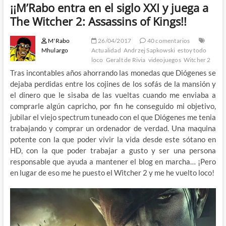
¡¡M’Rabo entra en el siglo XXI y juega a
The Witcher 2: Assassins of Kings!!
M'Rabo
26/04/2017
40 comentarios
Mhulargo
Actualidad
Andrzej Sapkowski
estoy todo
loco
Geralt de Rivia
videojuegos
Witcher 2
Tras incontables años ahorrando las monedas que Diógenes se
dejaba perdidas entre los cojines de los sofás de la mansión y
el dinero que le sisaba de las vueltas cuando me enviaba a
comprarle algún capricho, por fin he conseguido mi objetivo,
jubilar el viejo spectrum tuneado con el que Diógenes me tenia
trabajando y comprar un ordenador de verdad. Una maquina
potente con la que poder vivir la vida desde este sótano en
HD, con la que poder trabajar a gusto y ser una persona
responsable que ayuda a mantener el blog en marcha… ¡Pero
en lugar de eso me he puesto el Witcher 2 y me he vuelto loco!