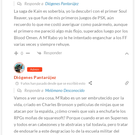
Responde a
Diógenes Pantarújez
La saga de Kain es soberbia, yo la descubrí con el primer Soul
Reaver, ya que fue de mis primeros juegos de PSX, aún
recuerdo lo que me costó averiguar como pasármelo, aunque
el primero me pareció algo más flojo, superados luego por los
Blood Omen. A M’Rabo yo le he intentado enganchar a los FF
varias veces y siempre rehuye.
Responder
0
Admin
Diógenes Pantarújez
9 años han pasado desde que se escribió esto
Responde a
Melómano Desconocido
Vamos a ver una cosa, M’Rabo es un ser embrutecido por la
vida, criado en Charles Bronson y películas de ninjas que se
atacan por la espalda, ¿cómo creeis que vais a enchufarle los
RPGs moñas de squaresoft? Porque cuando eran en Supernes
y todos eran cabezones y te abstraías y tal todavía, pero tratar
de endosarle a este desgraciao lo de la escuela militar del