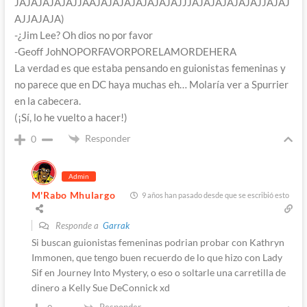
JAJAJAJAJAJJAAJAJAJAJAJAJAJAJJJAJAJAJAJAJAJJAJAJ
AJJAJAJA)
-¿Jim Lee? Oh dios no por favor
-Geoff JohNOPORFAVORPORELAMORDEHERA
La verdad es que estaba pensando en guionistas femeninas y
no parece que en DC haya muchas eh… Molaría ver a Spurrier
en la cabecera.
(¡Sí, lo he vuelto a hacer!)
Responder
0
Admin
M'Rabo Mhulargo
9 años han pasado desde que se escribió esto
Responde a
Garrak
Si buscan guionistas femeninas podrian probar con Kathryn
Immonen, que tengo buen recuerdo de lo que hizo con Lady
Sif en Journey Into Mystery, o eso o soltarle una carretilla de
dinero a Kelly Sue DeConnick xd