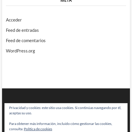
META
Acceder
Feed de entradas
Feed de comentarios
WordPress.org
Privacidad y cookies: este sitio usa cookies. Si continúas navegando por él,
aceptas su uso.
Para obtener más información, incluido cómo gestionar las cookies,
BRAINSTOMPING
| Diseñado por:
Theme Freesia
|
WordPress
| © Todos
consulta:
Política de cookies
los derechos reservados