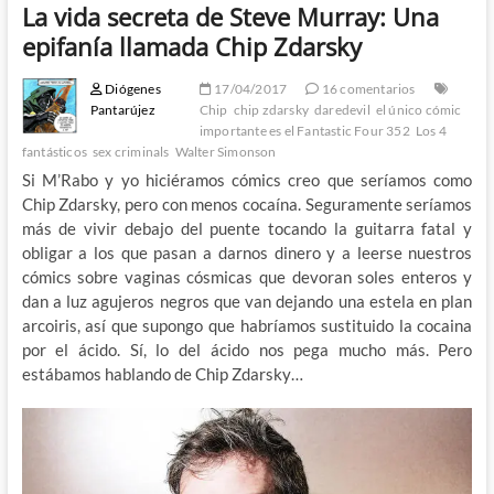
La vida secreta de Steve Murray: Una
epifanía llamada Chip Zdarsky
Diógenes
17/04/2017
16 comentarios
Pantarújez
Chip
chip zdarsky
daredevil
el único cómic
importante es el Fantastic Four 352
Los 4
fantásticos
sex criminals
Walter Simonson
Si M’Rabo y yo hiciéramos cómics creo que seríamos como
Chip Zdarsky, pero con menos cocaína. Seguramente seríamos
más de vivir debajo del puente tocando la guitarra fatal y
obligar a los que pasan a darnos dinero y a leerse nuestros
cómics sobre vaginas cósmicas que devoran soles enteros y
dan a luz agujeros negros que van dejando una estela en plan
arcoiris, así que supongo que habríamos sustituido la cocaina
por el ácido. Sí, lo del ácido nos pega mucho más. Pero
estábamos hablando de Chip Zdarsky…