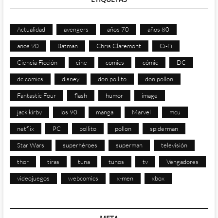
Actualidad
avengers
años 70
años 80
años 90
Batman
Chris Claremont
Ci-Fi
Ciencia Ficción
cine
comics
cómic
DC
dc comics
disney
don pollito
don pollon
Fantastic Four
flash
humor
image
jack kirby
los 90
manga
Marvel
mcu
netflix
PC
pollito
pollon
spiderman
Star Wars
superhéroes
superman
televisión
thor
tiras
tuna
tunos
tv
Vengadores
videojuegos
webcomics
x-men
xbox