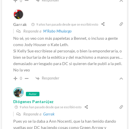
Responder
0
Garrak
9 años han pasado desde que se escribió esto
Responde a
M'Rabo Mhulargo
No sé, yo veo con más papeletas a Bennet, o incluso a gente
como Jody Houser o Kate Leth.
Si Kelly Sue escribiese al personaje, o bien la emponderaría, o
bien se burlaría de la estética y del machismo a manos pares…
demasiado arriesgado para DC si quieren darle publi a la peli.
No la veo
Responder
0
Autor
Diógenes Pantarújez
9 años han pasado desde que se escribió esto
Responde a
Garrak
Pues yo se la daba a Ann Nocenti, que la han tenido dando
vueltas por DC haciendo cosas como Green Arrow y