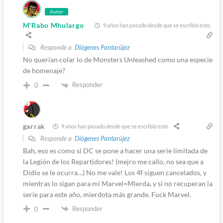
Autor
M'Rabo Mhulargo
9 años han pasado desde que se escribió esto
Responde a
Diógenes Pantarújez
No querían colar lo de Monsters Unleashed como una especie
de homenaje?
Responder
0
garrak
9 años han pasado desde que se escribió esto
Responde a
Diógenes Pantarújez
Bah, eso es como si DC se pone a hacer una serie limitada de
la Legión de los Repartidores! (mejro me callo, no sea que a
Didio se le ocurra…) No me vale! Los 4f siguen cancelados, y
mientras lo sigan para mí Marvel=Mierda, y si no recuperan la
serie para este año, mierdota más grande. Fuck Marvel.
Responder
0