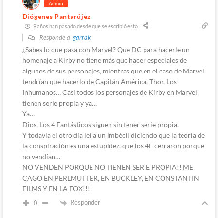
Admin
Diógenes Pantarújez
9 años han pasado desde que se escribió esto
Responde a
garrak
¿Sabes lo que pasa con Marvel? Que DC para hacerle un
homenaje a Kirby no tiene más que hacer especiales de
algunos de sus personajes, mientras que en el caso de Marvel
tendrían que hacerlo de Capitán América, Thor, Los
Inhumanos… Casi todos los personajes de Kirby en Marvel
tienen serie propia y ya…
Ya…
Dios, Los 4 Fantásticos siguen sin tener serie propia.
Y todavía el otro día leí a un imbécil diciendo que la teoría de
la conspiración es una estupidez, que los 4F cerraron porque
no vendían…
NO VENDEN PORQUE NO TIENEN SERIE PROPIA!! ME
CAGO EN PERLMUTTER, EN BUCKLEY, EN CONSTANTIN
FILMS Y EN LA FOX!!!!
Responder
0