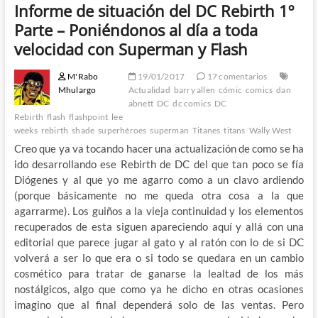
Informe de situación del DC Rebirth 1º
Parte – Poniéndonos al día a toda
velocidad con Superman y Flash
M'Rabo
19/01/2017
17 comentarios
Mhulargo
Actualidad
barry allen
cómic
comics
dan
abnett
DC
dc comics
DC
Rebirth
flash
flashpoint
lee
weeks
rebirth
shade
superhéroes
superman
Titanes
titans
Wally West
Creo que ya va tocando hacer una actualización de como se ha
ido desarrollando ese Rebirth de DC del que tan poco se fía
Diógenes y al que yo me agarro como a un clavo ardiendo
(porque básicamente no me queda otra cosa a la que
agarrarme). Los guiños a la vieja continuidad y los elementos
recuperados de esta siguen apareciendo aquí y allá con una
editorial que parece jugar al gato y al ratón con lo de si DC
volverá a ser lo que era o si todo se quedara en un cambio
cosmético para tratar de ganarse la lealtad de los más
nostálgicos, algo que como ya he dicho en otras ocasiones
imagino que al final dependerá solo de las ventas. Pero