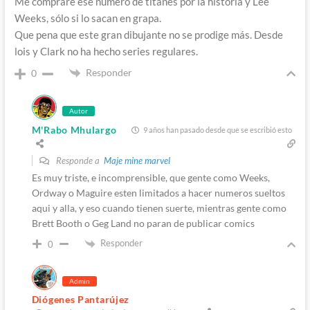
Me compraré ese número de titanes por la historia y Lee
Weeks, sólo si lo sacan en grapa.
Que pena que este gran dibujante no se prodige más. Desde
lois y Clark no ha hecho series regulares.
Responder
0
Autor
M'Rabo Mhulargo
9 años han pasado desde que se escribió esto
Responde a
Maje mine marvel
Es muy triste, e incomprensible, que gente como Weeks,
Ordway o Maguire esten limitados a hacer numeros sueltos
aqui y alla, y eso cuando tienen suerte, mientras gente como
Brett Booth o Geg Land no paran de publicar comics
Responder
0
Admin
Diógenes Pantarújez