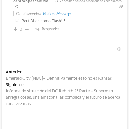
capitanpescan0va
9 años han pasado desde que se escribió esto
Responde a
M'Rabo Mhulargo
Hail Bart Allen como Flash!!!
Responder
0
Navegación
Entrada
Anterior
anterior:
Emerald City [NBC]– Definitivamente esto no es Kansas
de
Entrada
Siguiente
entradas
siguiente:
Informe de situación del DC Rebirth 2º Parte – Superman
arregla cosas, una amazona las complica y el futuro se acerca
cada vez mas