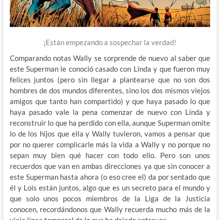
¡Están empezando a sospechar la verdad!
Comparando notas Wally se sorprende de nuevo al saber que
este Superman le conoció casado con Linda y que fueron muy
felices juntos (pero sin llegar a plantearse que no son dos
hombres de dos mundos diferentes, sino los dos mismos viejos
amigos que tanto han compartido) y que haya pasado lo que
haya pasado vale la pena comenzar de nuevo con Linda y
reconstruir lo que ha perdido con ella, aunque Superman omite
lo de los hijos que ella y Wally tuvieron, vamos a pensar que
por no querer complicarle más la vida a Wally y no porque no
sepan muy bien qué hacer con todo ello. Pero son unos
recuerdos que van en ambas direcciones ya que sin conocer a
este Superman hasta ahora (o eso cree el) da por sentado que
él y Lois están juntos, algo que es un secreto para el mundo y
que solo unos pocos miembros de la Liga de la Justicia
conocen, recordándonos que Wally recuerda mucho más de la
vieja línea temporal de lo que ha dejado entrever.