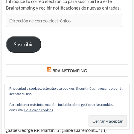
Introduce tu correo electrónico para suscribirte a este
Brainstomping y recibir notificaciones de nuevas entradas.
Dirección
de
correo
electrónico
Suscribir
BRAINSTOMPING
Privacidad y cookies: este sitio usa cookies. Si continúas navegando por él,
Paul Chadwick vuelve a recordarnos lo que nos hace humanos
aceptas su uso.
en Concrete: Stars Over Sand
Para obtener más información, incluido cómo gestionar las cookies,
consulta:
Política de cookies
Pitufo Verde y Verde Pitufo: Secretos que me encontré en Los
Pitufos
¿Sabe George RR Martin…?: ¿Sabe Claremont…? (II)