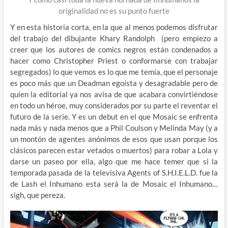
originalidad no es su punto fuerte
Y en esta historia corta, en la que al menos podemos disfrutar
del trabajo del dibujante Khary Randolph (pero empiezo a
creer que los autores de comics negros están condenados a
hacer como Christopher Priest o conformarse con trabajar
segregados) lo que vemos es lo que me temía, que el personaje
es poco más que un Deadman egoísta y desagradable pero de
quien la editorial ya nos avisa de que acabara convirtiéndose
en todo un héroe, muy considerados por su parte el reventar el
futuro de la serie. Y es un debut en el que Mosaic se enfrenta
nada más y nada menos que a Phil Coulson y Melinda May (y a
un montón de agentes anónimos de esos que usan porque los
clásicos parecen estar vetados o muertos) para robar a Lola y
darse un paseo por ella, algo que me hace temer que si la
temporada pasada de la televisiva Agents of S.H.I.E.L.D. fue la
de Lash el Inhumano esta será la de Mosaic el Inhumano…
sigh, que pereza.