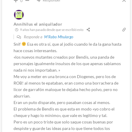
Responder
0
Annihilus el aniquilador
9 años han pasado desde que se escribió esto
Responde a
M'Rabo Mhulargo
Snif
Esa es otra sí, que al jodío cuando le da la gana hasta
hace cosas interesantes.
«los nuevos mutantes creados por Bendis, una panda de
personajes igualmente insulsos de los que apenas sabíamos
nada ni nos importaban. »
Me voy a meter en una bronca con Diogenes, pero los de
ROB! al menos te epataban, eran como una borrachera de
licor de garrafón maloque te dejaba hecho polvo, pero no
aburrian.
Eran un puto disparate, pero pasaban cosas al menos.
El problema de Bendis es que esta en modo «yo cobro el
cheque y hago lo mínimo», que vale es legitimo y tal.
Pero es un poco triste que solo saque cosas buenas por
despiste y guarde las ideas para lo que tiene todos los