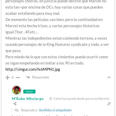
personajes chorras, en justicia puede decirse que Marvel no
esta tan «por encima de DC», hay varias cosas que pueden
acabar estallando para muy mal.
De momento las películas van bien, pero la continuidad en
Marvel esta hecha trizas, y varios personajes historicos
igual:Thor , 4F,etc…
Mientras las indepedientes estan comiendo terreno, a veces
usando personajes de la King Features syndicate y todo, a ver
que pasa.
Pero miedo da lo que con estos cimientos pueda ocurrir como
se sigan empeñando en imitar a los 90 en todo.
http://i.imgur.com/fx6MPN1.jpg
Responder
0
Autor
M'Rabo Mhulargo
9 años han pasado desde que se escribió esto
Responde a
Annihilus el aniquilador