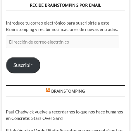
RECIBE BRAINSTOMPING POR EMAIL
Introduce tu correo electrónico para suscribirte a este
Brainstomping y recibir notificaciones de nuevas entradas.
Dirección
de
correo
electrónico
Suscribir
BRAINSTOMPING
Paul Chadwick vuelve a recordarnos lo que nos hace humanos
en Concrete: Stars Over Sand
Pitufo Verde y Verde Pitufo: Secretos que me encontré en Los