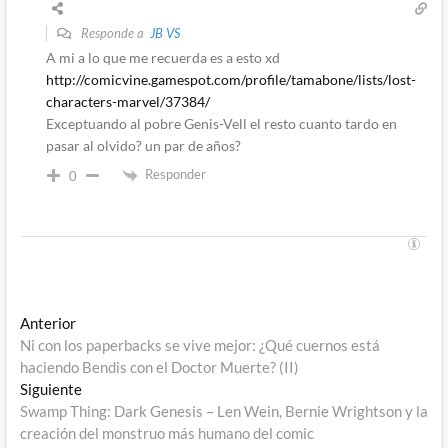
Responde a
JB VS
A mi a lo que me recuerda es a esto xd
http://comicvine.gamespot.com/profile/tamabone/lists/lost-
characters-marvel/37384/
Exceptuando al pobre Genis-Vell el resto cuanto tardo en
pasar al olvido? un par de años?
Responder
0
Navegación
Entrada
Anterior
anterior:
Ni con los paperbacks se vive mejor: ¿Qué cuernos está
de
haciendo Bendis con el Doctor Muerte? (II)
entradas
Entrada
Siguiente
siguiente:
Swamp Thing: Dark Genesis – Len Wein, Bernie Wrightson y la
creación del monstruo más humano del comic