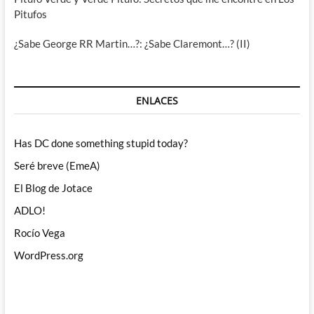
Pitufos
¿Sabe George RR Martin…?: ¿Sabe Claremont…? (II)
ENLACES
Has DC done something stupid today?
Seré breve (EmeA)
El Blog de Jotace
ADLO!
Rocío Vega
WordPress.org