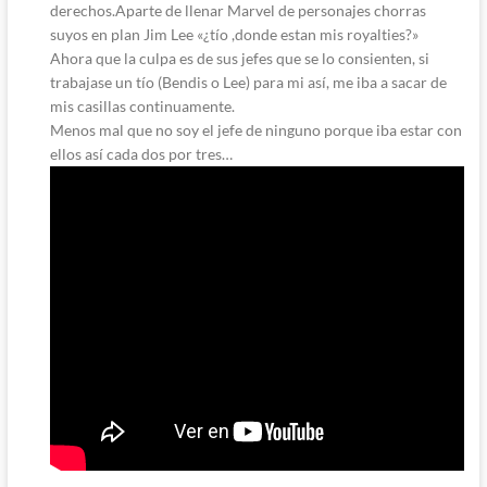
derechos.Aparte de llenar Marvel de personajes chorras
suyos en plan Jim Lee «¿tío ,donde estan mis royalties?»
Ahora que la culpa es de sus jefes que se lo consienten, si
trabajase un tío (Bendis o Lee) para mi así, me iba a sacar de
mis casillas continuamente.
Menos mal que no soy el jefe de ninguno porque iba estar con
ellos así cada dos por tres…