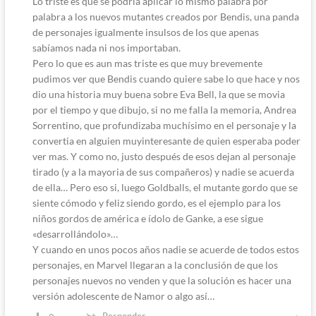
Lo triste es que se podría aplicar lo mismo palabra por
palabra a los nuevos mutantes creados por Bendis, una panda
de personajes igualmente insulsos de los que apenas
sabíamos nada ni nos importaban.
Pero lo que es aun mas triste es que muy brevemente
pudimos ver que Bendis cuando quiere sabe lo que hace y nos
dio una historia muy buena sobre Eva Bell, la que se movia
por el tiempo y que dibujo, si no me falla la memoria, Andrea
Sorrentino, que profundizaba muchísimo en el personaje y la
convertia en alguien muyinteresante de quien esperaba poder
ver mas. Y como no, justo después de esos dejan al personaje
tirado (y a la mayoria de sus compañeros) y nadie se acuerda
de ella… Pero eso si, luego Goldballs, el mutante gordo que se
siente cómodo y feliz siendo gordo, es el ejemplo para los
niños gordos de américa e ídolo de Ganke, a ese sigue
«desarrollándolo»…
Y cuando en unos pocos años nadie se acuerde de todos estos
personajes, en Marvel llegaran a la conclusión de que los
personajes nuevos no venden y que la solución es hacer una
versión adolescente de Namor o algo así…