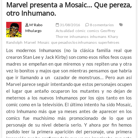
Marvel presenta a Mosaic… Que pereza,
otro Inhumano.
M'Rabo
31/08/2016
8 comentarios
Mhulargo
Actualidad
cómic
comics
Geoffrey
Thorne
inhumanos
inhumans
Khary
Randolph
Marvel
Mosaic
que pesados los inhumanos
superhéroes
Los modernos Inhumanos (no la clásica familia real que
crearon Stan Lee y Jack Kirby) son como esos niños feos cuyas
madres se empeñan en que miremos y nos repiten una y otra
vez lo bonitos y majos que son mientras pensamos que habría
que ir llamando a un cazador de monstruos… Pero aun así
Marvel parece seguir intentando que estos personajes ocupen
el lugar que antaño ocuparon los mutantes y no dejan de
meternos a los nuevos Inhumanos por los ojos tanto en los
comic como en la televisión. El último intento ha sido Mosaic,
otro Inhumano más que ya meses antes de aparecer en los
comics fue muchísimo más promocionado de lo que un
personaje de su nivel debería serlo. Y ahora por fin hemos
podido leer la primera aparición del personaje, una primera