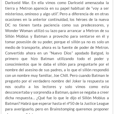
Darkseid War. En ella vimos como Darkseid amenazaba la
tierra y Metron aparecía en su papel habitual de “voy a ser
misterioso, ominoso y algo util”. Pero a diferencia de en otras
ocasiones en la anterior continuidad, los héroes de la nueva
DC no tienen tanta paciencia como sus predecesores, y
Wonder Woman utilizó su lazo para arrancar a Metron de su
Sillón Mobius y Batman a provecho para sentarse en él y
tomar posesión de su poder, porque el sillón ya no es solo un
medio de transporte, ahora es la fuente de poder de Metron.
Convertido ahora en un “Nuevo Dios” apodado Batgod, lo
primero que hizo Batman utilizando todo el poder y
conocimientos que le daba el sillón para preguntarle por el
nombre del asesino de sus padres, a lo que el sillón respondió
con un nombre muy familiar, Joe Chill. Pero cuando Batman le
pregunto por el verdadero nombre del Joker la respuesta se
nos oculto a los lectores y solo vimos como esta
desconcertaba y sorprendía a Batman, quien se negaba a creer
dicha respuesta… ¿Qué fue lo que le dijo el Sillón Mobius a
Batman? Habrá que esperar hasta el nº50 de la Justice League
para averiguarlo, pero en Brainstomping queremos proponer