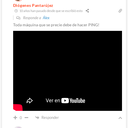
Diógenes Pantarújez
10 años han pasado desde que se escribió esto
Responde a
Álex
Toda máquina que se precie debe de hacer PING!
Responder
0