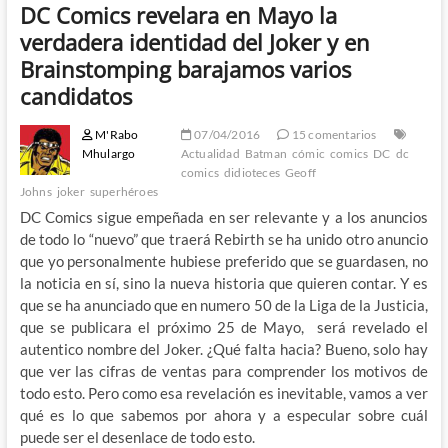
DC Comics revelara en Mayo la
verdadera identidad del Joker y en
Brainstomping barajamos varios
candidatos
M'Rabo
07/04/2016
15 comentarios
Mhulargo
Actualidad
Batman
cómic
comics
DC
dc
comics
didioteces
Geoff
Johns
joker
superhéroes
DC Comics sigue empeñada en ser relevante y a los anuncios
de todo lo “nuevo” que traerá Rebirth se ha unido otro anuncio
que yo personalmente hubiese preferido que se guardasen, no
la noticia en sí, sino la nueva historia que quieren contar. Y es
que se ha anunciado que en numero 50 de la Liga de la Justicia,
que se publicara el próximo 25 de Mayo, será revelado el
autentico nombre del Joker. ¿Qué falta hacia? Bueno, solo hay
que ver las cifras de ventas para comprender los motivos de
todo esto. Pero como esa revelación es inevitable, vamos a ver
qué es lo que sabemos por ahora y a especular sobre cuál
puede ser el desenlace de todo esto.