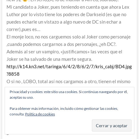
Mi candidato a Joker, pues teniendo en cuenta que ahora Lex
Luthor por lo visto tiene los poderes de Darkseid (es que no
puedes echarle un vistazo a algo nuevo de DC sin echar a
correr),pues es…
El monje loco, no nos carguemos solo al Joker como personaje
,cuando podemos cargarnos a dos personajes, ¿eh DC?.
Además al ser un vampiro, «justificamos» las veces que el
Joker se ha salvado de una muerte segura.
http://k14.kn3.net/taringa/6/4/2/8/6/2/7/kris_cabj/BD4.jpg
?8858
O si no , LOBO, total así nos cargamos a otro, tienen el mismo
sentido del humor, no pueden morir, piel blanca, etc…
Privacidad y cookies: este sitio usa cookies. Si continúas navegando por él,
En serio DC, que asco das.
aceptas su uso.
Responder
0
Para obtener más información, incluido cómo gestionar las cookies,
consulta:
Política de cookies
garrak
10 años han pasado desde que se escribió esto