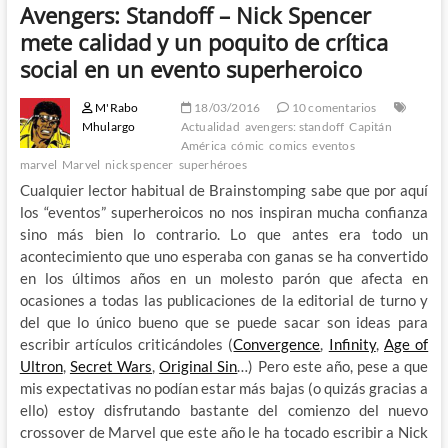
Avengers: Standoff – Nick Spencer
mete calidad y un poquito de crítica
social en un evento superheroico
M'Rabo
18/03/2016
10 comentarios
Mhulargo
Actualidad
avengers: standoff
Capitán
América
cómic
comics
eventos
marvel
Marvel
nick spencer
superhéroes
Cualquier lector habitual de Brainstomping sabe que por aquí
los “eventos” superheroicos no nos inspiran mucha confianza
sino más bien lo contrario. Lo que antes era todo un
acontecimiento que uno esperaba con ganas se ha convertido
en los últimos años en un molesto parón que afecta en
ocasiones a todas las publicaciones de la editorial de turno y
del que lo único bueno que se puede sacar son ideas para
escribir artículos criticándoles (
Convergence
,
Infinity
,
Age of
Ultron
,
Secret Wars
,
Original Sin
…) Pero este año, pese a que
mis expectativas no podían estar más bajas (o quizás gracias a
ello) estoy disfrutando bastante del comienzo del nuevo
crossover de Marvel que este año le ha tocado escribir a Nick