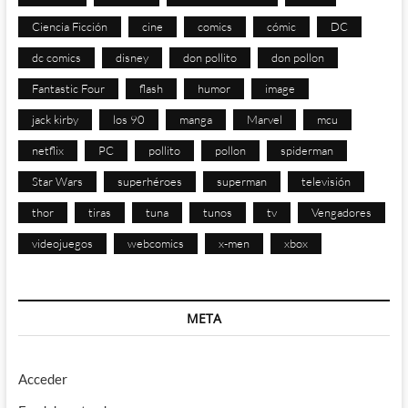
Ciencia Ficción
cine
comics
cómic
DC
dc comics
disney
don pollito
don pollon
Fantastic Four
flash
humor
image
jack kirby
los 90
manga
Marvel
mcu
netflix
PC
pollito
pollon
spiderman
Star Wars
superhéroes
superman
televisión
thor
tiras
tuna
tunos
tv
Vengadores
videojuegos
webcomics
x-men
xbox
META
Acceder