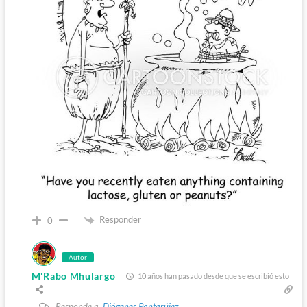
Responder
0
Autor
M'Rabo Mhulargo
10 años han pasado desde que se escribió esto
Responde a
Diógenes Pantarújez