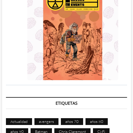
ETIQUETAS
Actualidad
avengers
años 70
años 80
años 90
Batman
Chris Claremont
Ci-Fi