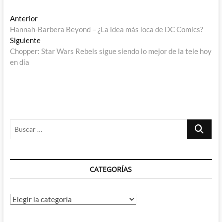
Navegación
Entrada
Anterior
anterior:
Hannah-Barbera Beyond – ¿La idea más loca de DC Comics?
de
Entrada
Siguiente
entradas
siguiente:
Chopper: Star Wars Rebels sigue siendo lo mejor de la tele hoy
en día
Buscar
…
CATEGORÍAS
Categorías