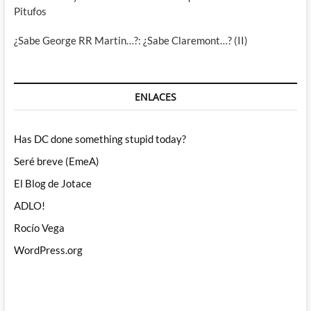
Pitufos
¿Sabe George RR Martin…?: ¿Sabe Claremont…? (II)
ENLACES
Has DC done something stupid today?
Seré breve (EmeA)
El Blog de Jotace
ADLO!
Rocío Vega
WordPress.org