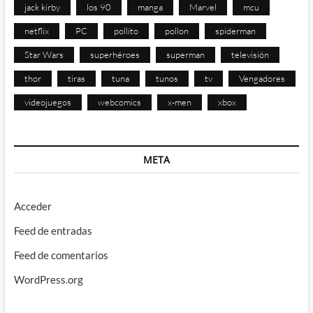
jack kirby
los 90
manga
Marvel
mcu
netflix
PC
pollito
pollon
spiderman
Star Wars
superhéroes
superman
televisión
thor
tiras
tuna
tunos
tv
Vengadores
videojuegos
webcomics
x-men
xbox
META
Acceder
Feed de entradas
Feed de comentarios
WordPress.org