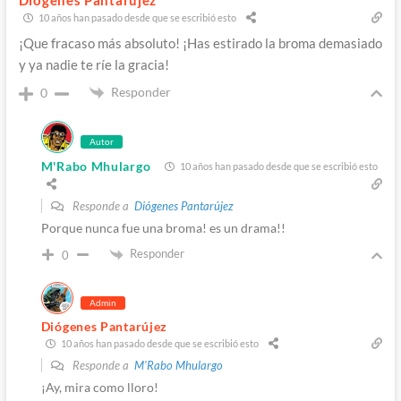
10 años han pasado desde que se escribió esto
¡Que fracaso más absoluto! ¡Has estirado la broma demasiado
y ya nadie te ríe la gracia!
Responder
0
Autor
M'Rabo Mhulargo
10 años han pasado desde que se escribió esto
Responde a
Diógenes Pantarújez
Porque nunca fue una broma! es un drama!!
Responder
0
Admin
Diógenes Pantarújez
10 años han pasado desde que se escribió esto
Responde a
M'Rabo Mhulargo
¡Ay, mira como lloro!