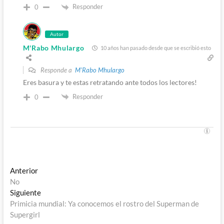
Responder
0
Autor
M'Rabo Mhulargo
10 años han pasado desde que se escribió esto
Responde a
M'Rabo Mhulargo
Eres basura y te estas retratando ante todos los lectores!
Responder
0
Navegación
Entrada
Anterior
anterior:
No
de
Entrada
Siguiente
entradas
siguiente:
Primicia mundial: Ya conocemos el rostro del Superman de
Supergirl