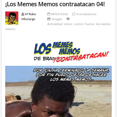
¡Los Memes Memos contraatacan 04!
M'Rabo
08/01/2016
4 comentarios
Mhulargo
Imagen
Actualidad
cómic
comics
humor
los memes
memos