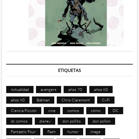
ETIQUETAS
Actualidad
avengers
años 70
años 80
años 90
Batman
Chris Claremont
Ci-Fi
Ciencia Ficción
cine
comics
cómic
DC
dc comics
disney
don pollito
don pollon
Fantastic Four
flash
humor
image