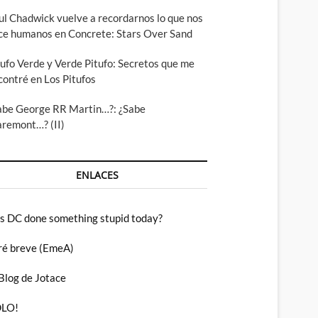
ul Chadwick vuelve a recordarnos lo que nos
ce humanos en Concrete: Stars Over Sand
tufo Verde y Verde Pitufo: Secretos que me
contré en Los Pitufos
abe George RR Martin…?: ¿Sabe
aremont…? (II)
ENLACES
s DC done something stupid today?
ré breve (EmeA)
 Blog de Jotace
LO!