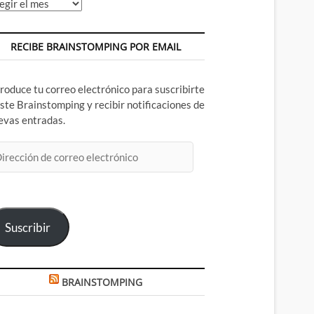
chivos
RECIBE BRAINSTOMPING POR EMAIL
troduce tu correo electrónico para suscribirte
este Brainstomping y recibir notificaciones de
evas entradas.
rección
rreo
ectrónico
Suscribir
BRAINSTOMPING