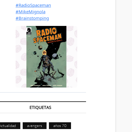
ETIQUETAS
Actualidad
avengers
años 70