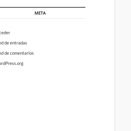
META
ceder
ed de entradas
ed de comentarios
rdPress.org