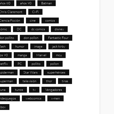
años 80
años 90
Batman
Chris Claremont
Ci-Fi
Ciencia Ficción
cine
comics
cómic
DC
dc comics
disney
don pollito
don pollon
Fantastic Four
flash
humor
image
jack kirby
los 90
manga
Marvel
mcu
netflix
PC
pollito
pollon
spiderman
Star Wars
superhéroes
superman
televisión
thor
tiras
tuna
tunos
tv
Vengadores
videojuegos
webcomics
x-men
xbox