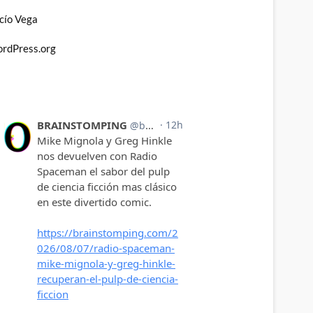
cío Vega
rdPress.org