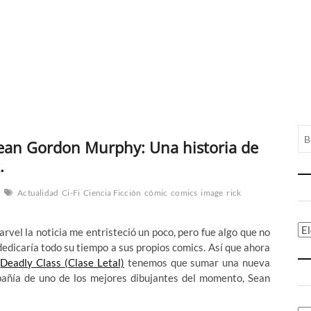
ean Gordon Murphy: Una historia de
.
Actualidad
Ci-Fi
Ciencia Ficción
cómic
comics
image
rick
Ca
el la noticia me entristeció un poco, pero fue algo que no
dicaría todo su tiempo a sus propios comics. Así que ahora
y
Deadly Class (Clase Letal)
tenemos que sumar una nueva
pañía de uno de los mejores dibujantes del momento, Sean