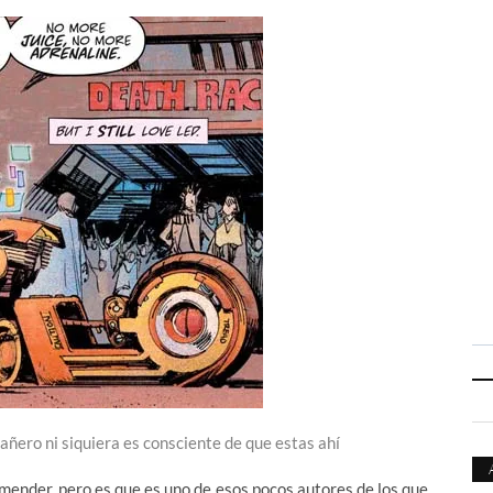
añero ni siquiera es consciente de que estas ahí
emender, pero es que es uno de esos pocos autores de los que