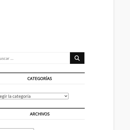
n
ú
Buscar
…
CATEGORÍAS
tegorías
ARCHIVOS