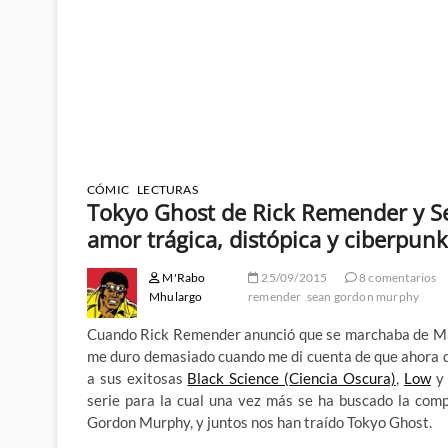
CÓMIC
LECTURAS
Tokyo Ghost de Rick Remender y S
amor trágica, distópica y ciberpunk
M'Rabo
25/09/2015
8 comentarios
Mhulargo
remender
sean gordon murphy
Cuando Rick Remender anunció que se marchaba de Marv
me duro demasiado cuando me di cuenta de que ahora de
a sus exitosas
Black Science (Ciencia Oscura)
,
Low
serie para la cual una vez más se ha buscado la com
Gordon Murphy, y juntos nos han traído Tokyo Ghost.