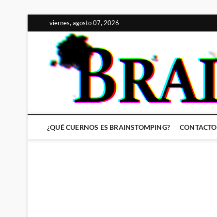
Saltar
viernes, agosto 07, 2026
al
contenido
¿QUÉ CUERNOS ES BRAINSTOMPING?
CONTACTO