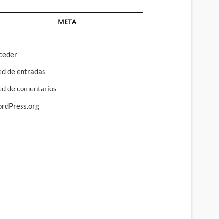
META
ceder
ed de entradas
ed de comentarios
rdPress.org