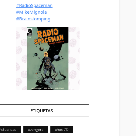
ETIQUETAS
Actualidad
avengers
años 70