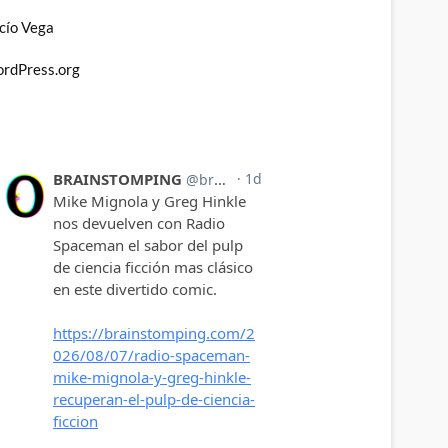
cío Vega
rdPress.org