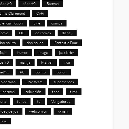
años 80
años 90
Batman
Chris Claremont
Ci-Fi
Ciencia Ficción
cine
comics
cómic
DC
dc comics
disney
don pollito
don pollon
Fantastic Four
flash
humor
image
jack kirby
los 90
manga
Marvel
mcu
netflix
PC
pollito
pollon
spiderman
Star Wars
superhéroes
superman
televisión
thor
tiras
tuna
tunos
tv
Vengadores
videojuegos
webcomics
x-men
xbox