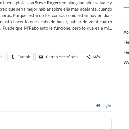
e buena pinta, con
Steve Rogers
en plan gladiador salvaje y
 creo que sería mejor hablar sobre ella más adelante, cuando
meros. Porque, estando los cómics como estan hoy en día -
njusto hacer lo que acabo de hacer, hablar de veinticuatro
. Puede que M’Rabo esto le funcione, pero lo que es a mí…
Ac
Fe
Fe
it
Tumblr
Correo electrónico
Más
Wo
Login