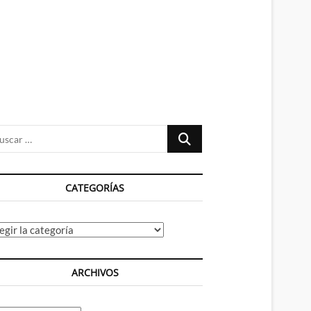
n
ú
Buscar
…
CATEGORÍAS
tegorías
ARCHIVOS