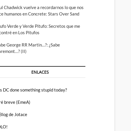
ul Chadwick vuelve a recordarnos lo que nos
ce humanos en Concrete: Stars Over Sand
tufo Verde y Verde Pitufo: Secretos que me
contré en Los Pitufos
abe George RR Martin…?: ¿Sabe
aremont…? (II)
ENLACES
s DC done something stupid today?
ré breve (EmeA)
 Blog de Jotace
LO!