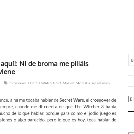
 aquí!: Ni de broma me pilláis
viene
Crossover
I DONT WANNA GO
Marvel
Morralla
secret wars
Ca
ence, a mí me tocaba hablar de
Secret Wars, el crossover de
siempre, cuando me di cuenta de que The Witcher 3 había
ucho de lo que hablar, porque para colmo el jodío juego es
iones o algo parecido, pero lo que es hoy, toca hablar de