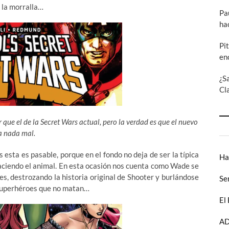
 la morralla…
Pa
ha
Pi
en
¿S
Cl
 que el de la Secret Wars actual, pero la verdad es que el nuevo
a nada mal.
s esta es pasable, porque en el fondo no deja de ser la típica
Ha
aciendo el animal. En esta ocasión nos cuenta como Wade se
es, destrozando la historia original de Shooter y burlándose
Se
 superhéroes que no matan…
El
AD