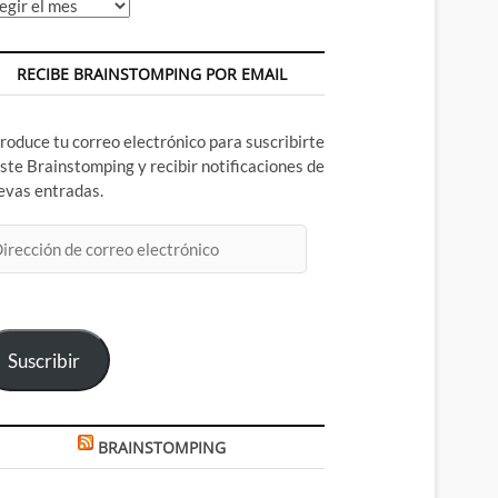
chivos
RECIBE BRAINSTOMPING POR EMAIL
troduce tu correo electrónico para suscribirte
este Brainstomping y recibir notificaciones de
evas entradas.
rección
rreo
ectrónico
Suscribir
BRAINSTOMPING