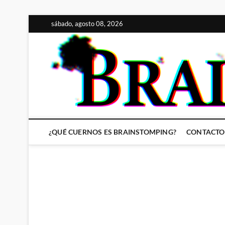
Saltar
sábado, agosto 08, 2026
al
contenido
¿QUÉ CUERNOS ES BRAINSTOMPING?
CONTACTO