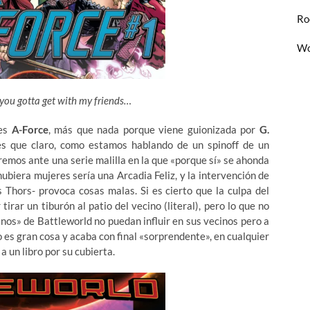
Ro
Wo
 you gotta get with my friends…
 es
A-Force
, más que nada porque viene guionizada por
G.
es que claro, como estamos hablando de un spinoff de un
tremos ante una serie malilla en la que «porque sí» se ahonda
ubiera mujeres sería una Arcadia Feliz, y la intervención de
 Thors- provoca cosas malas. Si es cierto que la culpa del
irar un tiburón al patio del vecino (literal), pero lo que no
nos» de Battleworld no puedan influir en sus vecinos pero a
no es gran cosa y acaba con final «sorprendente», en cualquier
 un libro por su cubierta.