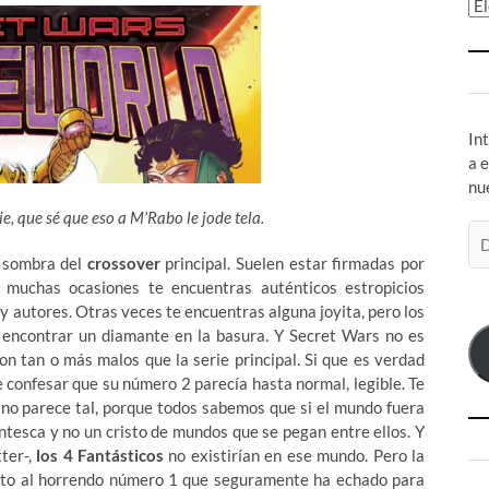
Ar
In
a 
nu
ie, que sé que eso a M’Rabo le jode tela.
Di
de
a sombra del
crossover
principal. Suelen estar firmadas por
co
 muchas ocasiones te encuentras auténticos estropicios
el
 y autores. Otras veces te encuentras alguna joyita, pero
los
encontrar un diamante en la basura. Y Secret Wars no es
on tan o más malos que la serie principal. Si que es verdad
e confesar que su número 2 parecía hasta normal, legible. Te
no parece tal, porque todos sabemos que si el mundo fuera
tesca y no un cristo de mundos que se pegan entre ellos. Y
ter-,
los 4 Fantásticos
no existirían en ese mundo. Pero la
ecto al horrendo número 1 que seguramente ha echado para