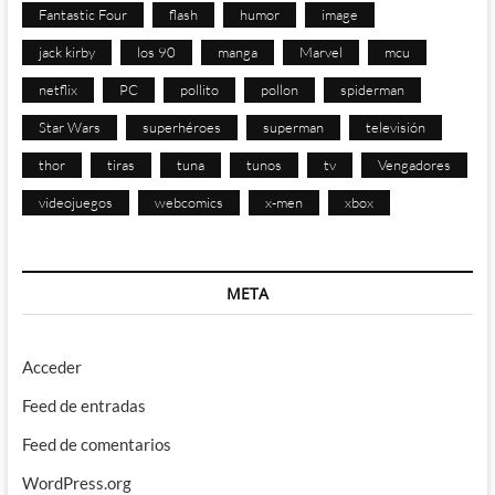
Fantastic Four
flash
humor
image
jack kirby
los 90
manga
Marvel
mcu
netflix
PC
pollito
pollon
spiderman
Star Wars
superhéroes
superman
televisión
thor
tiras
tuna
tunos
tv
Vengadores
videojuegos
webcomics
x-men
xbox
META
Acceder
Feed de entradas
Feed de comentarios
WordPress.org