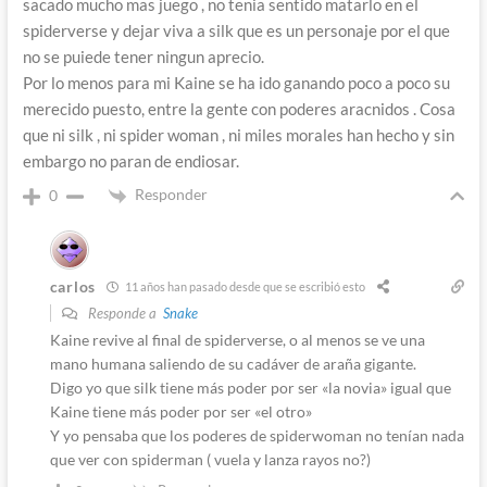
sacado mucho mas juego , no tenia sentido matarlo en el
spiderverse y dejar viva a silk que es un personaje por el que
no se puiede tener ningun aprecio.
Por lo menos para mi Kaine se ha ido ganando poco a poco su
merecido puesto, entre la gente con poderes aracnidos . Cosa
que ni silk , ni spider woman , ni miles morales han hecho y sin
embargo no paran de endiosar.
Responder
0
carlos
11 años han pasado desde que se escribió esto
Responde a
Snake
Kaine revive al final de spiderverse, o al menos se ve una
mano humana saliendo de su cadáver de araña gigante.
Digo yo que silk tiene más poder por ser «la novia» igual que
Kaine tiene más poder por ser «el otro»
Y yo pensaba que los poderes de spiderwoman no tenían nada
que ver con spiderman ( vuela y lanza rayos no?)