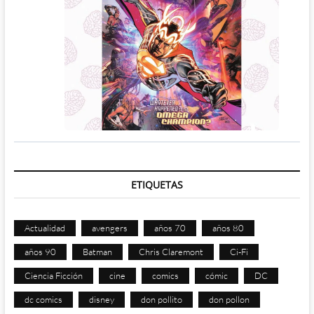
ETIQUETAS
Actualidad
avengers
años 70
años 80
años 90
Batman
Chris Claremont
Ci-Fi
Ciencia Ficción
cine
comics
cómic
DC
dc comics
disney
don pollito
don pollon