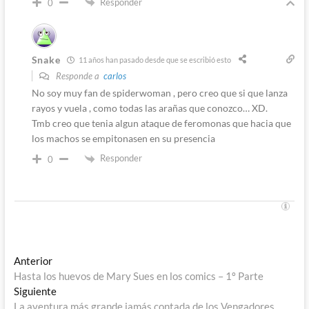
Responder
0
Snake
11 años han pasado desde que se escribió esto
Responde a
carlos
No soy muy fan de spiderwoman , pero creo que si que lanza
rayos y vuela , como todas las arañas que conozco… XD.
Tmb creo que tenia algun ataque de feromonas que hacia que
los machos se empitonasen en su presencia
Responder
0
Navegación
Entrada
Anterior
anterior:
Hasta los huevos de Mary Sues en los comics – 1º Parte
de
Entrada
Siguiente
entradas
siguiente:
La aventura más grande jamás contada de los Vengadores