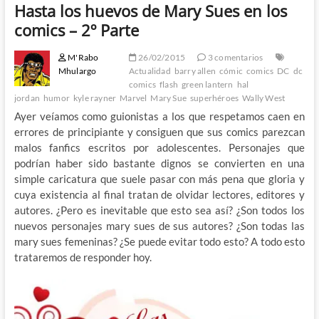
Hasta los huevos de Mary Sues en los
comics – 2º Parte
M'Rabo
26/02/2015
3 comentarios
Mhulargo
Actualidad
barry allen
cómic
comics
DC
dc
comics
flash
green lantern
hal
jordan
humor
kyle rayner
Marvel
Mary Sue
superhéroes
Wally West
Ayer veíamos como guionistas a los que respetamos caen en
errores de principiante y consiguen que sus comics parezcan
malos fanfics escritos por adolescentes. Personajes que
podrían haber sido bastante dignos se convierten en una
simple caricatura que suele pasar con más pena que gloria y
cuya existencia al final tratan de olvidar lectores, editores y
autores. ¿Pero es inevitable que esto sea así? ¿Son todos los
nuevos personajes mary sues de sus autores? ¿Son todas las
mary sues femeninas? ¿Se puede evitar todo esto? A todo esto
trataremos de responder hoy.