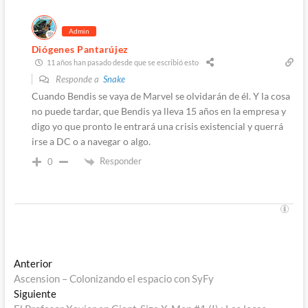
Admin
Diógenes Pantarújez
11 años han pasado desde que se escribió esto
Responde a
Snake
Cuando Bendis se vaya de Marvel se olvidarán de él. Y la cosa
no puede tardar, que Bendis ya lleva 15 años en la empresa y
digo yo que pronto le entrará una crisis existencial y querrá
irse a DC o a navegar o algo.
Responder
0
Navegación
Entrada
Anterior
anterior:
Ascension – Colonizando el espacio con SyFy
de
Entrada
Siguiente
siguiente: