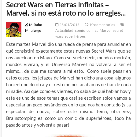
Secret Wars en Tierras Infinitas –
Marvel, si no está roto no lo arregles…
M'Rabo
23/01/2015
10 comentarios
Mhulargo
Actualidad
cómic
comics
Marvel
secret
wars
superhéroes
Este martes Marvel dio una rueda de prensa para anunciar en
qué consistirá exactamente estas nuevas Secret Wars que se
nos avecinan en Mayo. Como se suele decir, mundos morirán,
mundos vivirán, y el Universo Marvel no volverá a ser el
mismo… de que me sonara a mí esto. Como suele pasar en
estos casos, los jefazos de Marvel han dicho una cosa, algunos
han entendido otra y el resto no nos acabamos de fiar de nada
ni nadie. Así que como es viernes, no sabía de qué hablar hoy y
este es uno de esos temas que casi se escriben solos vamos a
especular un poco basándonos en lo que nos han contado (si, a
especular de nuevo, sobre este mismo tema, otra vez,
Brainstomping es como un comic de superhéroes, todo ha
pasado antes y volverá a pasar)