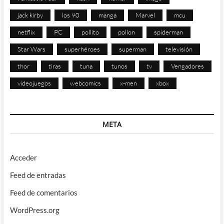
jack kirby
los 90
manga
Marvel
mcu
netflix
PC
pollito
pollon
spiderman
Star Wars
superhéroes
superman
televisión
thor
tiras
tuna
tunos
tv
Vengadores
videojuegos
webcomics
x-men
xbox
META
Acceder
Feed de entradas
Feed de comentarios
WordPress.org