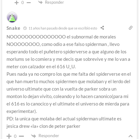
Responder
0
Snake
11 años han pasado desde que se escribió esto
NOOOOOOOOOOOOOOO el subnormal de morales
NOOOOOOOO, como odio a ese falso spiderman , llevo
esperando todo el puñetero spiderverse a que alguno de los
morlums se lo comiera y me decis que sobrevive y me lo van a
meter con calzador en el 616 U_U.
Pues nada ya no compro los que me falta del spiderverse en el
que han muerto muchos spidermen que molaban y el lerdo del
universo ultimate que con la vuelta de parker sobra un
monton lo dejan vivito, coleando y lo hacen canonico(para mi
el 616 es lo canocico y el ultimate el universo de mierda para
experimentar).
PD: la unica que molaba del actual spiderman ultimate es
jesica drew «la» clon de peter parker
Responder
0