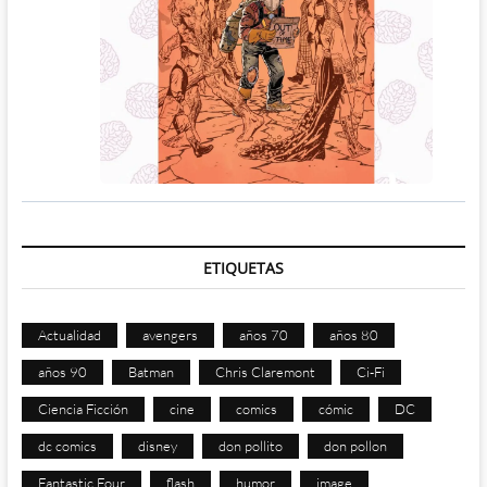
ETIQUETAS
Actualidad
avengers
años 70
años 80
años 90
Batman
Chris Claremont
Ci-Fi
Ciencia Ficción
cine
comics
cómic
DC
dc comics
disney
don pollito
don pollon
Fantastic Four
flash
humor
image