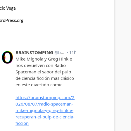
cío Vega
rdPress.org