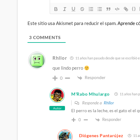
{}
Este sitio usa Akismet para reducir el spam.
Aprende có
3
COMMENTS
Rhllor
11 años han pasado desde que se escribió e
que lindo perro
Responder
0
M'Rabo Mhulargo
11 años han p
Responde a
Rhllor
Autor
El perro es la leche, es el gato el el
Responder
0
Diógenes Pantarújez
11 a