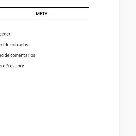
META
ceder
ed de entradas
ed de comentarios
rdPress.org