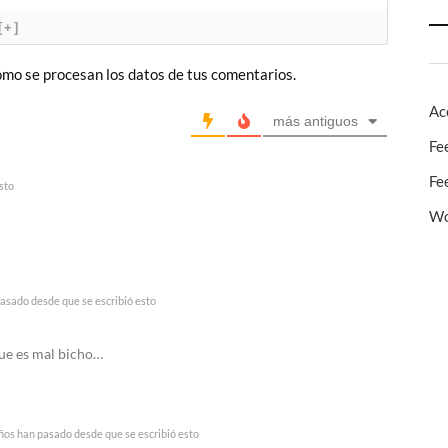
[+]
mo se procesan los datos de tus comentarios.
Ac
más antiguos
Fe
Fe
sto
Wo
asado desde que se escribió esto
 que es mal bicho…
ños han pasado desde que se escribió esto