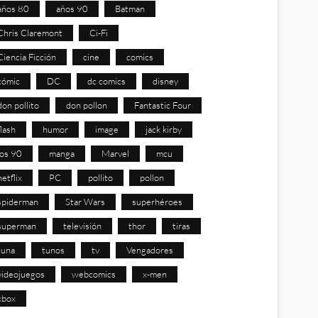
años 80
años 90
Batman
Chris Claremont
Ci-Fi
Ciencia Ficción
cine
comics
cómic
DC
dc comics
disney
don pollito
don pollon
Fantastic Four
flash
humor
image
jack kirby
los 90
manga
Marvel
mcu
netflix
PC
pollito
pollon
spiderman
Star Wars
superhéroes
superman
televisión
thor
tiras
tuna
tunos
tv
Vengadores
videojuegos
webcomics
x-men
xbox