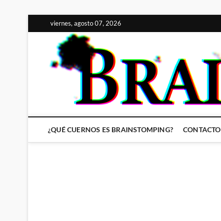
Saltar
viernes, agosto 07, 2026
al
contenido
¿QUÉ CUERNOS ES BRAINSTOMPING?
CONTACTO