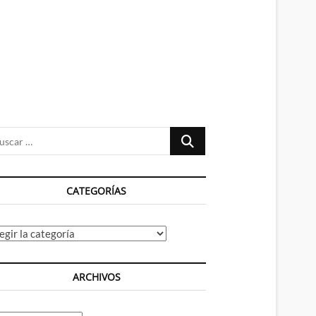
n
ú
Buscar
…
CATEGORÍAS
tegorías
ARCHIVOS