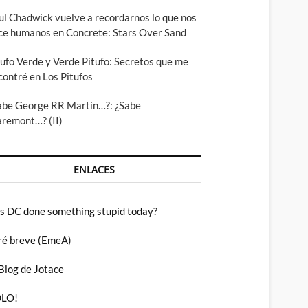
ul Chadwick vuelve a recordarnos lo que nos
ce humanos en Concrete: Stars Over Sand
tufo Verde y Verde Pitufo: Secretos que me
contré en Los Pitufos
abe George RR Martin…?: ¿Sabe
aremont…? (II)
ENLACES
s DC done something stupid today?
ré breve (EmeA)
 Blog de Jotace
LO!