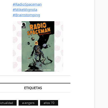
ETIQUETAS
Actualidad
avengers
años 70