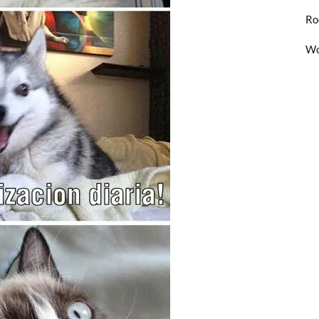
Ro
Wo