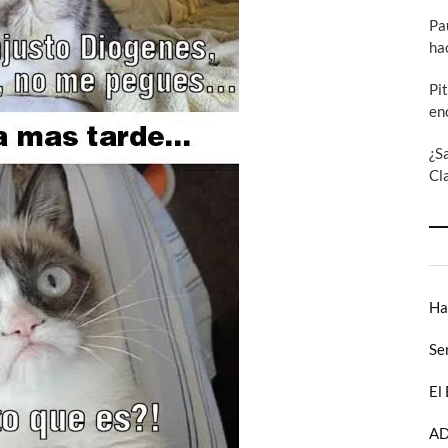
Pa
ha
Pi
en
¿S
Cl
Ha
Se
El
AD