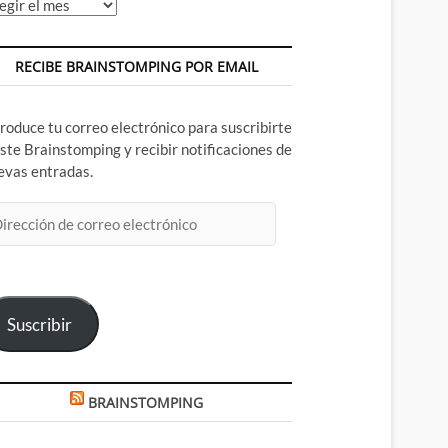
chivos
RECIBE BRAINSTOMPING POR EMAIL
troduce tu correo electrónico para suscribirte
este Brainstomping y recibir notificaciones de
evas entradas.
rección
rreo
ectrónico
Suscribir
BRAINSTOMPING