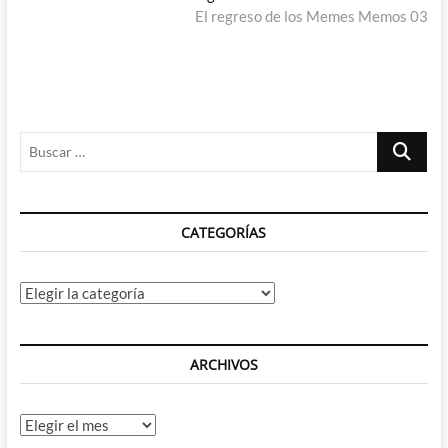
entradas
siguiente:
El regreso de los Memes Memos 03
Buscar
…
CATEGORÍAS
Categorías
ARCHIVOS
Archivos