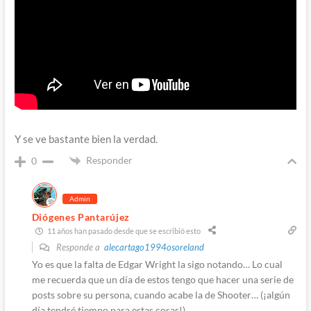
Y se ve bastante bien la verdad.
Responder
0
Admin
Diógenes Pantarújez
11 años han pasado desde que se escribió esto
Responde a
alecartago1994osoreland
Yo es que la falta de Edgar Wright la sigo notando… Lo cual
me recuerda que un día de estos tengo que hacer una serie de
posts sobre su persona, cuando acabe la de Shooter… (¡algún
día tendré tiempo para estas cosas!)