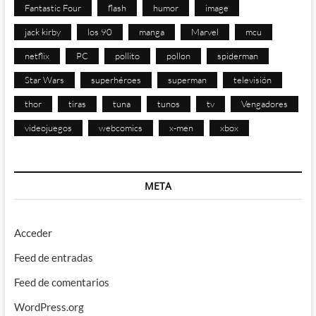
Fantastic Four
flash
humor
image
jack kirby
los 90
manga
Marvel
mcu
netflix
PC
pollito
pollon
spiderman
Star Wars
superhéroes
superman
televisión
thor
tiras
tuna
tunos
tv
Vengadores
videojuegos
webcomics
x-men
xbox
META
Acceder
Feed de entradas
Feed de comentarios
WordPress.org