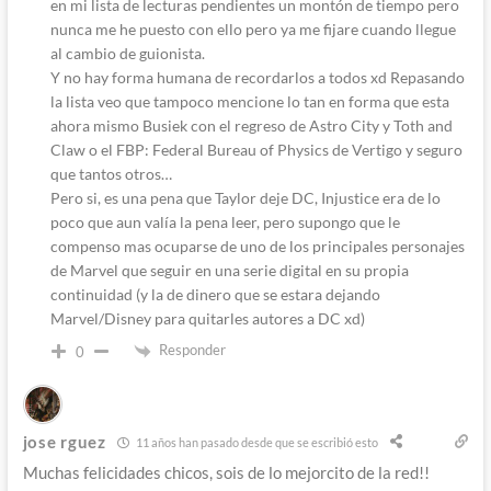
en mi lista de lecturas pendientes un montón de tiempo pero
nunca me he puesto con ello pero ya me fijare cuando llegue
al cambio de guionista.
Y no hay forma humana de recordarlos a todos xd Repasando
la lista veo que tampoco mencione lo tan en forma que esta
ahora mismo Busiek con el regreso de Astro City y Toth and
Claw o el FBP: Federal Bureau of Physics de Vertigo y seguro
que tantos otros…
Pero si, es una pena que Taylor deje DC, Injustice era de lo
poco que aun valía la pena leer, pero supongo que le
compenso mas ocuparse de uno de los principales personajes
de Marvel que seguir en una serie digital en su propia
continuidad (y la de dinero que se estara dejando
Marvel/Disney para quitarles autores a DC xd)
Responder
0
jose rguez
11 años han pasado desde que se escribió esto
Muchas felicidades chicos, sois de lo mejorcito de la red!!