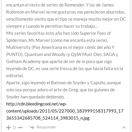
encantan el resto de series de Remender. Y las de James
Robinson en Marvel no me gustaron, me parecieron aburridos,
sencillamente siento que el tipo se maneja mucho mejor en DC
siempre y cuando le permitan hacer su trabajo…
Mis series favoritas este año han sido Superior Foes of
Spiderman, Ms Marvel (como me encanta esta serie),
Multiversity (Pax Americana es el mejor cómic del año Y
PUNTO), Quantum and Woody (y QyW Must Die), SAGA y
Gotham Academy que aparte de ser de lo poco que sigo
leyendo de DC, es una serie fresca de las que hacía falta en la
editorial.
Aparte, sigo leyendo el Batman de Snyder y Capullo, aunque
solo sea porque adoro el arte de Greg, que los guiones de
Snyder han quedado debiendo.
http://cdn.bleedingcool.net/wp-
content/uploads/2011/05/227000_183999158317993_17
3655342685708_524114_3983015_n.jpg
Responder
0