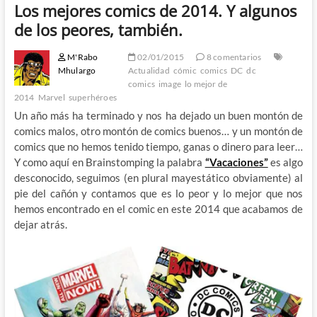
Los mejores comics de 2014. Y algunos
de los peores, también.
M'Rabo
02/01/2015
8 comentarios
Mhulargo
Actualidad
cómic
comics
DC
dc
comics
image
lo mejor de
2014
Marvel
superhéroes
Un año más ha terminado y nos ha dejado un buen montón de
comics malos, otro montón de comics buenos… y un montón de
comics que no hemos tenido tiempo, ganas o dinero para leer…
Y como aquí en Brainstomping la palabra
“Vacaciones”
es algo
desconocido, seguimos (en plural mayestático obviamente) al
pie del cañón y contamos que es lo peor y lo mejor que nos
hemos encontrado en el comic en este 2014 que acabamos de
dejar atrás.