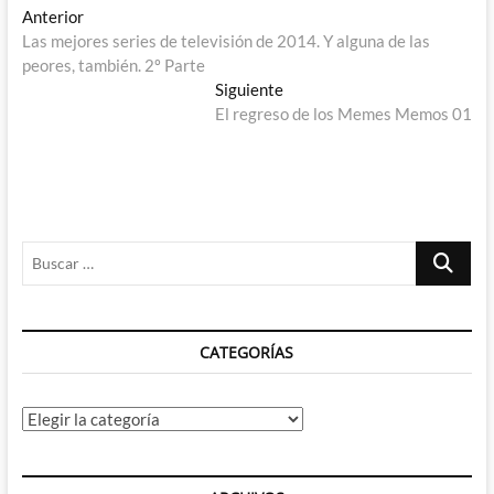
Navegación
Entrada
Anterior
anterior:
Las mejores series de televisión de 2014. Y alguna de las
de
peores, también. 2º Parte
entradas
Entrada
Siguiente
siguiente:
El regreso de los Memes Memos 01
Buscar
…
CATEGORÍAS
Categorías