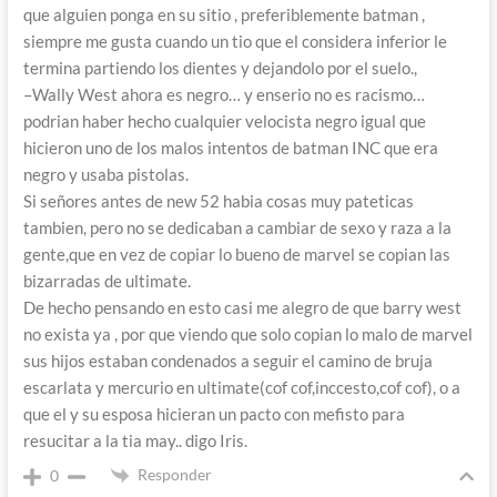
que alguien ponga en su sitio , preferiblemente batman ,
siempre me gusta cuando un tio que el considera inferior le
termina partiendo los dientes y dejandolo por el suelo.,
–Wally West ahora es negro… y enserio no es racismo…
podrian haber hecho cualquier velocista negro igual que
hicieron uno de los malos intentos de batman INC que era
negro y usaba pistolas.
Si señores antes de new 52 habia cosas muy pateticas
tambien, pero no se dedicaban a cambiar de sexo y raza a la
gente,que en vez de copiar lo bueno de marvel se copian las
bizarradas de ultimate.
De hecho pensando en esto casi me alegro de que barry west
no exista ya , por que viendo que solo copian lo malo de marvel
sus hijos estaban condenados a seguir el camino de bruja
escarlata y mercurio en ultimate(cof cof,inccesto,cof cof), o a
que el y su esposa hicieran un pacto con mefisto para
resucitar a la tia may.. digo Iris.
Responder
0