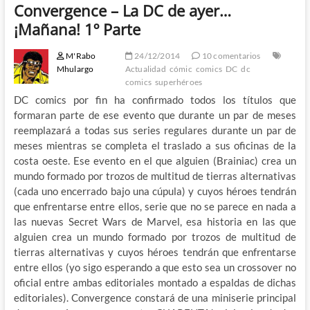
Convergence – La DC de ayer…
¡Mañana! 1º Parte
M'Rabo
24/12/2014
10 comentarios
Mhulargo
Actualidad
cómic
comics
DC
dc
comics
superhéroes
DC comics por fin ha confirmado todos los títulos que
formaran parte de ese evento que durante un par de meses
reemplazará a todas sus series regulares durante un par de
meses mientras se completa el traslado a sus oficinas de la
costa oeste. Ese evento en el que alguien (Brainiac) crea un
mundo formado por trozos de multitud de tierras alternativas
(cada uno encerrado bajo una cúpula) y cuyos héroes tendrán
que enfrentarse entre ellos, serie que no se parece en nada a
las nuevas Secret Wars de Marvel, esa historia en las que
alguien crea un mundo formado por trozos de multitud de
tierras alternativas y cuyos héroes tendrán que enfrentarse
entre ellos (yo sigo esperando a que esto sea un crossover no
oficial entre ambas editoriales montado a espaldas de dichas
editoriales). Convergence constará de una miniserie principal