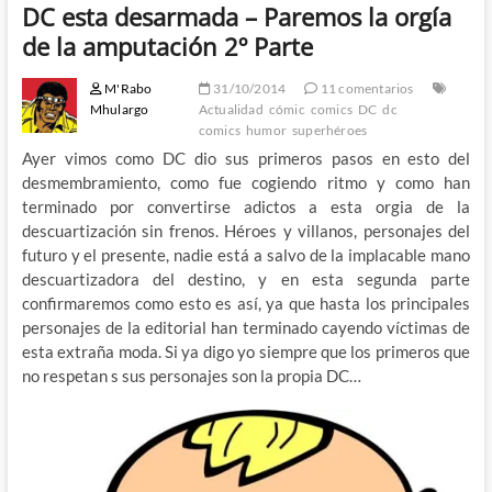
DC esta desarmada – Paremos la orgía
de la amputación 2º Parte
M'Rabo
31/10/2014
11 comentarios
Mhulargo
Actualidad
cómic
comics
DC
dc
comics
humor
superhéroes
Ayer vimos como DC dio sus primeros pasos en esto del
desmembramiento, como fue cogiendo ritmo y como han
terminado por convertirse adictos a esta orgia de la
descuartización sin frenos. Héroes y villanos, personajes del
futuro y el presente, nadie está a salvo de la implacable mano
descuartizadora del destino, y en esta segunda parte
confirmaremos como esto es así, ya que hasta los principales
personajes de la editorial han terminado cayendo víctimas de
esta extraña moda. Si ya digo yo siempre que los primeros que
no respetan s sus personajes son la propia DC…