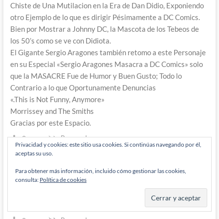
Chiste de Una Mutilacion en la Era de Dan Didio, Exponiendo
otro Ejemplo de lo que es dirigir Pésimamente a DC Comics.
Bien por Mostrar a Johnny DC, la Mascota de los Tebeos de
los 50’s como se ve con Didiota.
El Gigante Sergio Aragones también retomo a este Personaje
en su Especial «Sergio Aragones Masacra a DC Comics» solo
que la MASACRE Fue de Humor y Buen Gusto; Todo lo
Contrario a lo que Oportunamente Denuncias
«.This is Not Funny, Anymore»
Morrissey and The Smiths
Gracias por este Espacio.
Responder
0
Privacidad y cookies: este sitio usa cookies. Si continúas navegando por él,
aceptas su uso.
Para obtener más información, incluido cómo gestionar las cookies,
Lord_Aegon
consulta:
Política de cookies
11 años han pasado desde que se escribió esto
En el New 52 en la serie de Flash, Grood le quitó, como quien
no quiere la cosa, un brazo a Trickster.