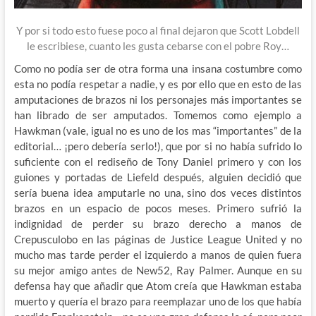
Y por si todo esto fuese poco al final dejaron que Scott Lobdell
le escribiese, cuanto les gusta cebarse con el pobre Roy…
Como no podía ser de otra forma una insana costumbre como
esta no podía respetar a nadie, y es por ello que en esto de las
amputaciones de brazos ni los personajes más importantes se
han librado de ser amputados. Tomemos como ejemplo a
Hawkman (vale, igual no es uno de los mas “importantes” de la
editorial… ¡pero debería serlo!), que por si no había sufrido lo
suficiente con el rediseño de Tony Daniel primero y con los
guiones y portadas de Liefeld después, alguien decidió que
sería buena idea amputarle no una, sino dos veces distintos
brazos en un espacio de pocos meses. Primero sufrió la
indignidad de perder su brazo derecho a manos de
Crepusculobo en las páginas de Justice League United y no
mucho mas tarde perder el izquierdo a manos de quien fuera
su mejor amigo antes de New52, Ray Palmer. Aunque en su
defensa hay que añadir que Atom creía que Hawkman estaba
muerto y quería el brazo para reemplazar uno de los que había