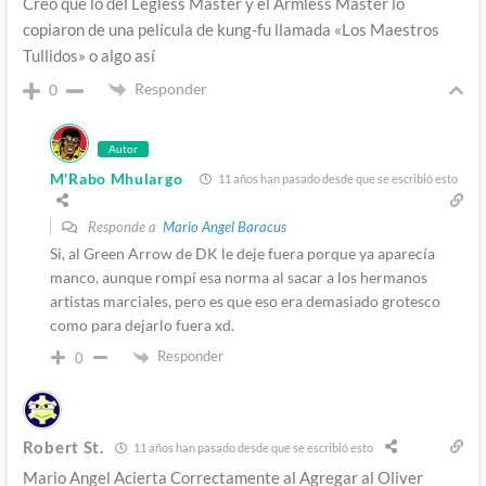
Creo que lo del Legless Master y el Armless Master lo
copiaron de una película de kung-fu llamada «Los Maestros
Tullidos» o algo así
Responder
0
Autor
M'Rabo Mhulargo
11 años han pasado desde que se escribió esto
Responde a
Mario Angel Baracus
Si, al Green Arrow de DK le deje fuera porque ya aparecía
manco, aunque rompí esa norma al sacar a los hermanos
artistas marciales, pero es que eso era demasiado grotesco
como para dejarlo fuera xd.
Responder
0
Robert St.
11 años han pasado desde que se escribió esto
Mario Angel Acierta Correctamente al Agregar al Oliver