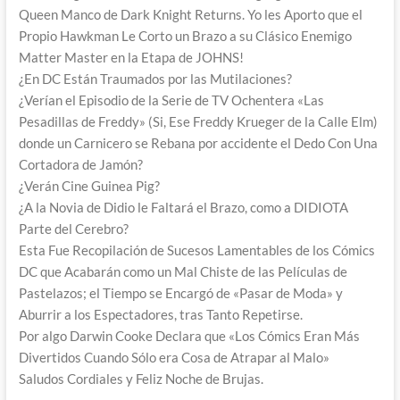
Queen Manco de Dark Knight Returns. Yo les Aporto que el
Propio Hawkman Le Corto un Brazo a su Clásico Enemigo
Matter Master en la Etapa de JOHNS!
¿En DC Están Traumados por las Mutilaciones?
¿Verían el Episodio de la Serie de TV Ochentera «Las
Pesadillas de Freddy» (Si, Ese Freddy Krueger de la Calle Elm)
donde un Carnicero se Rebana por accidente el Dedo Con Una
Cortadora de Jamón?
¿Verán Cine Guinea Pig?
¿A la Novia de Didio le Faltará el Brazo, como a DIDIOTA
Parte del Cerebro?
Esta Fue Recopilación de Sucesos Lamentables de los Cómics
DC que Acabarán como un Mal Chiste de las Películas de
Pastelazos; el Tiempo se Encargó de «Pasar de Moda» y
Aburrir a los Espectadores, tras Tanto Repetirse.
Por algo Darwin Cooke Declara que «Los Cómics Eran Más
Divertidos Cuando Sólo era Cosa de Atrapar al Malo»
Saludos Cordiales y Feliz Noche de Brujas.