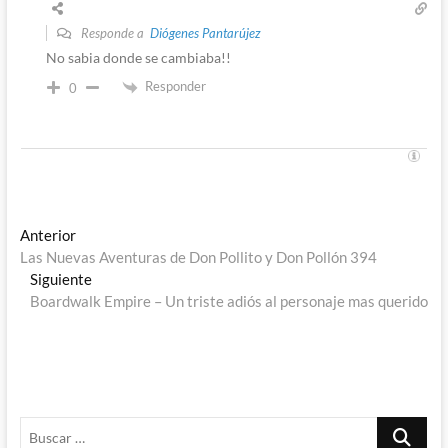
Responde a
Diógenes Pantarújez
No sabia donde se cambiaba!!
Responder
0
Navegación
Entrada
Anterior
anterior:
Las Nuevas Aventuras de Don Pollito y Don Pollón 394
de
Entrada
Siguiente
entradas
siguiente:
Boardwalk Empire – Un triste adiós al personaje mas querido
Buscar