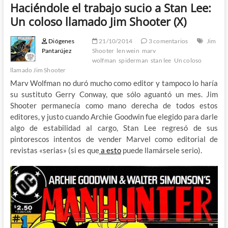
Haciéndole el trabajo sucio a Stan Lee:
Un coloso llamado Jim Shooter (X)
Diógenes
21/10/2014
3 comentarios
Jim
Pantarújez
Shooter
len wein
marv
wolfman
spiderman
stan lee
Un coloso
llamado Jim Shooter
Marv Wolfman no duró mucho como editor y tampoco lo haría
su sustituto Gerry Conway, que sólo aguantó un mes. Jim
Shooter permanecía como mano derecha de todos estos
editores, y justo cuando Archie Goodwin fue elegido para darle
algo de estabilidad al cargo, Stan Lee regresó de sus
pintorescos intentos de vender Marvel como editorial de
revistas «serias» (si es que
a esto
puede llamársele serio).