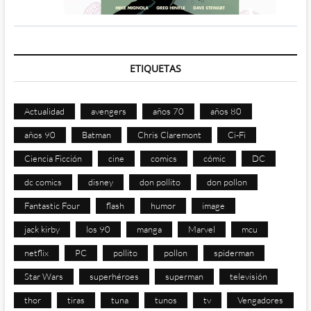
ETIQUETAS
Actualidad
avengers
años 70
años 80
años 90
Batman
Chris Claremont
Ci-Fi
Ciencia Ficción
cine
comics
cómic
DC
dc comics
disney
don pollito
don pollon
Fantastic Four
flash
humor
image
jack kirby
los 90
manga
Marvel
mcu
netflix
PC
pollito
pollon
spiderman
Star Wars
superhéroes
superman
televisión
thor
tiras
tuna
tunos
tv
Vengadores