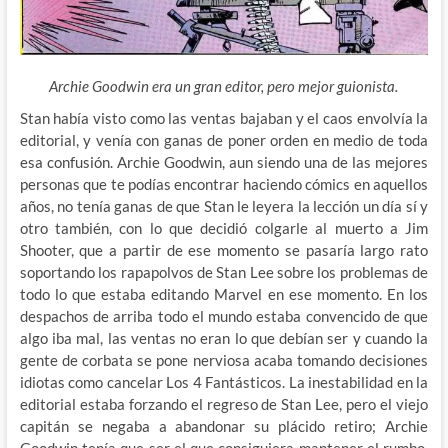
Archie Goodwin era un gran editor, pero mejor guionista.
Stan había visto como las ventas bajaban y el caos envolvía la
editorial, y venía con ganas de poner orden en medio de toda
esa confusión. Archie Goodwin, aun siendo una de las mejores
personas que te podías encontrar haciendo cómics en aquellos
años, no tenía ganas de que Stan le leyera la
lección un día sí y
otro también, con lo que decidió colgarle al muerto a Jim
Shooter, que a partir de ese momento se pasaría largo rato
soportando los rapapolvos de Stan Lee sobre los problemas de
todo lo que estaba editando Marvel en ese momento. En los
despachos de arriba todo el mundo estaba convencido de que
algo iba mal, las ventas no eran lo que debían ser y cuando la
gente de corbata se pone nerviosa acaba tomando decisiones
idiotas como cancelar Los 4 Fantásticos. La inestabilidad en la
editorial estaba forzando el regreso de Stan Lee, pero el viejo
capitán se negaba a abandonar su plácido retiro; Archie
Goodwin tenía que ser el que consiguiera mantener el rumbo,