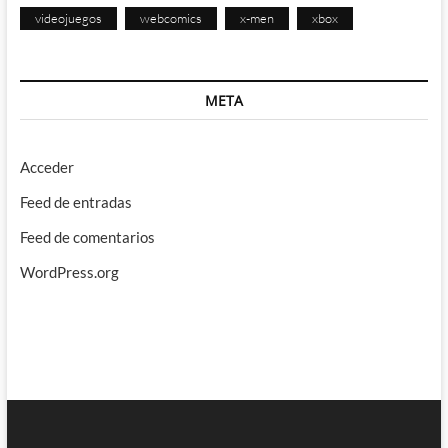
videojuegos
webcomics
x-men
xbox
META
Acceder
Feed de entradas
Feed de comentarios
WordPress.org