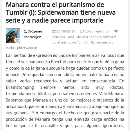
Manara contra el puritanismo de
Tumblr (I): Spiderwoman tiene nueva
serie y a nadie parece importarle
Diógenes
25/08/2014
10 comentarios
Pantarújez
censura
Land
Manara
Manara contra el
puritanismo de Tumblr
Marvel
mirada
sucia
Spiderwoman
La libertad de expresión es uno de los bienes más valiosos que
tiene el ser humano. Su libertad para decir lo que le dé la gana
y como le dé la gana aunque le haga quedar como un perfecto
imbécil. Pero quedar como un idiota no es malo, lo malo es no
saber verlo, reconocerlo y actuar en consecuencia. En
Brainstomping siempre hemos sido muy idiotas,
tremendamente idiotas, pero sabemos quién es Milo Manara.
Sabemos que Manara es uno de los mejores dibujantes de la
actualidad, que es un maestro y amamos su trabajo -aunque no
sus guiones-. Sin embargo, el hecho de que gran parte de la
producción de Manara tenga una elevada carga erótica ha
hecho que se le encasille y que, para algunos ignorantes,