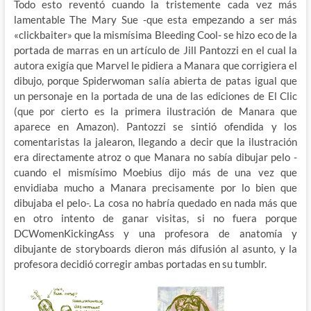
Todo esto reventó cuando la tristemente cada vez más
lamentable The Mary Sue -que esta empezando a ser más
«clickbaiter» que la mismísima Bleeding Cool- se hizo eco de la
portada de marras en un artículo de Jill Pantozzi en el cual la
autora exigía que Marvel le pidiera a Manara que corrigiera el
dibujo, porque Spiderwoman salía abierta de patas igual que
un personaje en la portada de una de las ediciones de El Clic
(que por cierto es la primera ilustración de Manara que
aparece en Amazon). Pantozzi se sintió ofendida y los
comentaristas la jalearon, llegando a decir que la ilustración
era directamente atroz o que Manara no sabía dibujar pelo -
cuando el mismísimo Moebius dijo más de una vez que
envidiaba mucho a Manara precisamente por lo bien que
dibujaba el pelo-. La cosa no habría quedado en nada más que
en otro intento de ganar visitas, si no fuera porque
DCWomenKickingAss y una profesora de anatomía y
dibujante de storyboards dieron más difusión al asunto, y la
profesora decidió corregir ambas portadas en su tumblr.