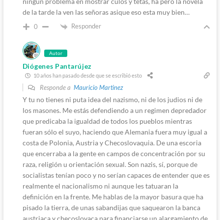
ningun problema en mostrar culos y tetas, ha pero la novela
de la tarde la ven las señoras asique eso esta muy bien…
Responder
0
Autor
Diógenes Pantarújez
10 años han pasado desde que se escribió esto
Responde a
Mauricio Martinez
Y tu no tienes ni puta idea del nazismo, ni de los judios ni de
los masones. Me estás defendiendo a un regimen depredador
que predicaba la igualdad de todos los pueblos mientras
fueran sólo el suyo, haciendo que Alemania fuera muy igual a
costa de Polonia, Austria y Checoslovaquia. De una escoria
que encerraba a la gente en campos de concentración por su
raza, religión u orientación sexual. Son nazis, sí, porque de
socialistas tenían poco y no serían capaces de entender que es
realmente el nacionalismo ni aunque les tatuaran la
definición en la frente. Me hablas de la mayor basura que ha
pisado la tierra, de unas sabandijas que saquearon la banca
austriaca y checoslovaca para financiarse un alargamiento de