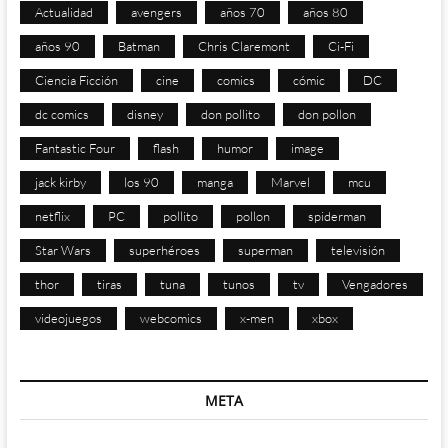
Actualidad
avengers
años 70
años 80
años 90
Batman
Chris Claremont
Ci-Fi
Ciencia Ficción
cine
comics
cómic
DC
dc comics
disney
don pollito
don pollon
Fantastic Four
flash
humor
image
jack kirby
los 90
manga
Marvel
mcu
netflix
PC
pollito
pollon
spiderman
Star Wars
superhéroes
superman
televisión
thor
tiras
tuna
tunos
tv
Vengadores
videojuegos
webcomics
x-men
xbox
META