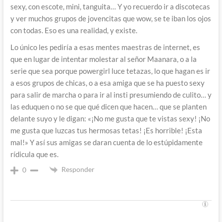
sexy, con escote, mini, tanguita… Y yo recuerdo ir a discotecas
y ver muchos grupos de jovencitas que wow, se te iban los ojos
con todas. Eso es una realidad, y existe.
Lo único les pediría a esas mentes maestras de internet, es
que en lugar de intentar molestar al señor Maanara, o a la
serie que sea porque powergirl luce tetazas, lo que hagan es ir
a esos grupos de chicas, o a esa amiga que se ha puesto sexy
para salir de marcha o para ir al insti presumiendo de culito… y
las eduquen o no se que qué dicen que hacen… que se planten
delante suyo y le digan: «¡No me gusta que te vistas sexy! ¡No
me gusta que luzcas tus hermosas tetas! ¡Es horrible! ¡Esta
mal!» Y así sus amigas se daran cuenta de lo estúpidamente
rídicula que es.
Responder
0