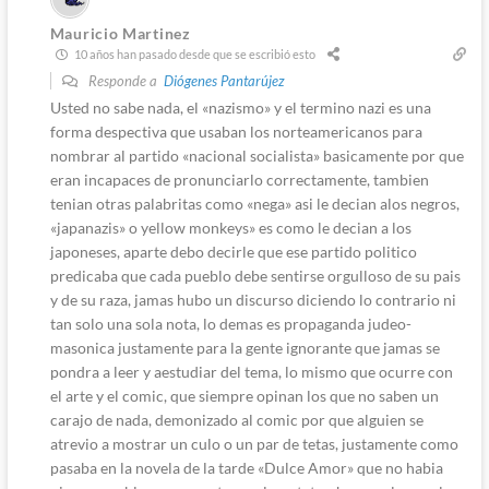
Mauricio Martinez
10 años han pasado desde que se escribió esto
Responde a
Diógenes Pantarújez
Usted no sabe nada, el «nazismo» y el termino nazi es una
forma despectiva que usaban los norteamericanos para
nombrar al partido «nacional socialista» basicamente por que
eran incapaces de pronunciarlo correctamente, tambien
tenian otras palabritas como «nega» asi le decian alos negros,
«japanazis» o yellow monkeys» es como le decian a los
japoneses, aparte debo decirle que ese partido politico
predicaba que cada pueblo debe sentirse orgulloso de su pais
y de su raza, jamas hubo un discurso diciendo lo contrario ni
tan solo una sola nota, lo demas es propaganda judeo-
masonica justamente para la gente ignorante que jamas se
pondra a leer y aestudiar del tema, lo mismo que ocurre con
el arte y el comic, que siempre opinan los que no saben un
carajo de nada, demonizado al comic por que alguien se
atrevio a mostrar un culo o un par de tetas, justamente como
pasaba en la novela de la tarde «Dulce Amor» que no habia