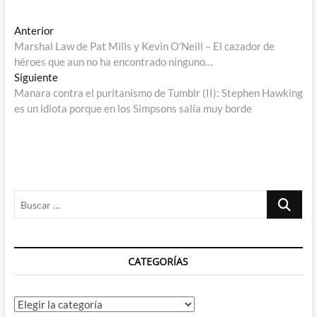
Navegación
Entrada
Anterior
anterior:
Marshal Law de Pat Mills y Kevin O'Neill – El cazador de
de
héroes que aun no ha encontrado ninguno…
entradas
Entrada
Siguiente
siguiente:
Manara contra el puritanismo de Tumblr (II): Stephen Hawking
es un idiota porque en los Simpsons salía muy borde
Buscar
…
CATEGORÍAS
Categorías