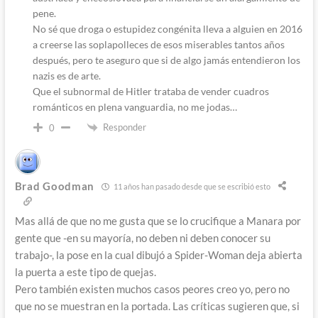
pene.
No sé que droga o estupidez congénita lleva a alguien en 2016
a creerse las soplapolleces de esos miserables tantos años
después, pero te aseguro que si de algo jamás entendieron los
nazis es de arte.
Que el subnormal de Hitler trataba de vender cuadros
románticos en plena vanguardia, no me jodas…
Responder
0
Brad Goodman
11 años han pasado desde que se escribió esto
Mas allá de que no me gusta que se lo crucifique a Manara por
gente que -en su mayoría, no deben ni deben conocer su
trabajo-, la pose en la cual dibujó a Spider-Woman deja abierta
la puerta a este tipo de quejas.
Pero también existen muchos casos peores creo yo, pero no
que no se muestran en la portada. Las críticas sugieren que, si