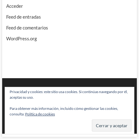
Acceder
Feed de entradas
Feed de comentarios
WordPress.org
Privacidad y cookies: este sitio usa cookies. Si continúas navegando por él,
aceptas su uso.
Para obtener más información, incluido cómo gestionar las cookies,
consulta:
Política de cookies
BRAINSTOMPING
| Diseñado por:
Theme Freesia
|
WordPress
| © Todos
los derechos reservados