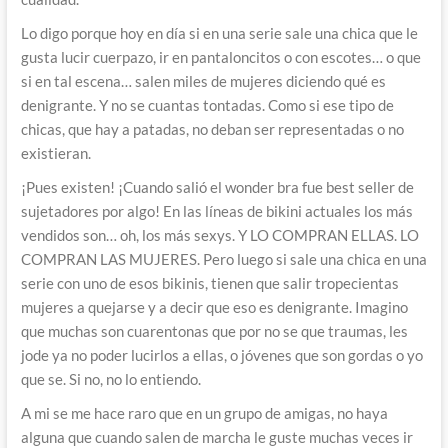
Lo digo porque hoy en día si en una serie sale una chica que le
gusta lucir cuerpazo, ir en pantaloncitos o con escotes… o que
si en tal escena… salen miles de mujeres diciendo qué es
denigrante. Y no se cuantas tontadas. Como si ese tipo de
chicas, que hay a patadas, no deban ser representadas o no
existieran.
¡Pues existen! ¡Cuando salió el wonder bra fue best seller de
sujetadores por algo! En las líneas de bikini actuales los más
vendidos son… oh, los más sexys. Y LO COMPRAN ELLAS. LO
COMPRAN LAS MUJERES. Pero luego si sale una chica en una
serie con uno de esos bikinis, tienen que salir tropecientas
mujeres a quejarse y a decir que eso es denigrante. Imagino
que muchas son cuarentonas que por no se que traumas, les
jode ya no poder lucirlos a ellas, o jóvenes que son gordas o yo
que se. Si no, no lo entiendo.
A mi se me hace raro que en un grupo de amigas, no haya
alguna que cuando salen de marcha le guste muchas veces ir